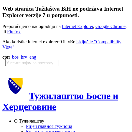
Web stranica Tužilaštva BiH ne podržava Internet
Explorer verzije 7 u potpunosti.
Preporučujemo nadogradnju na
Internet Explorer
,
Google Chrome
,
ili
Firefox
.
Ako koristite Internet explorer 9 ili više
isključite "Compatibility
View"
.
срп
bos
hrv
eng
Тужилаштво Босне и
Херцеговине
О Тужилаштву
Ријеч главног тужиоца
Кодекс тужилачке етике