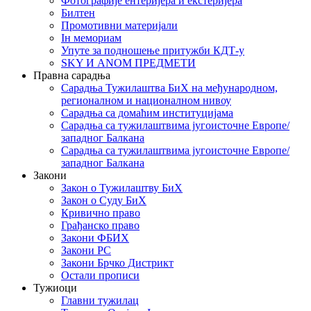
Фотографије ентеријера и екстеријера
Билтен
Промотивни материјали
Iн мемориам
Упуте за подношење притужби КДТ-у
SKY И ANOM ПРЕДМЕТИ
Правна сарадња
Сарадња Тужилаштва БиХ на међународном,
регионалном и националном нивоу
Сарадња са домаћим институцијама
Сарадња са тужилаштвима југоисточне Европе/
западног Балкана
Сарадња са тужилаштвима југоисточне Европе/
западног Балкана
Закони
Закон о Тужилаштву БиХ
Закон о Суду БиХ
Кривично право
Грађанско право
Закони ФБИХ
Закони РС
Закони Брчко Дистрикт
Остали прописи
Тужиоци
Главни тужилац