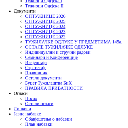
Тужиоци Oдсјекa I
Тужиоци Oдсјекa II
Документи
ОПТУЖНИЦЕ 2026
ОПТУЖНИЦЕ 2025
ОПТУЖНИЦЕ 2024
ОПТУЖНИЦЕ 2023
ОПТУЖНИЦЕ 2022
ТУЖИЛАЧКЕ ОДЛУКЕ У ПРЕДМЕТИМА 145а.
ОСТАЛЕ ТУЖИЛАЧКЕ ОДЛУКЕ
Индивидуални и стручни радови
Семинари и Конференције
Извјештаји
Стратегије
Правилник
Остали документи
Буџет Тужилаштва БиХ
ПРАВИЛА ПРИВАТНОСТИ
Огласи
Посао
Остали огласи
Линкови
Јавне набавке
Обавјештења о набавци
План набавки