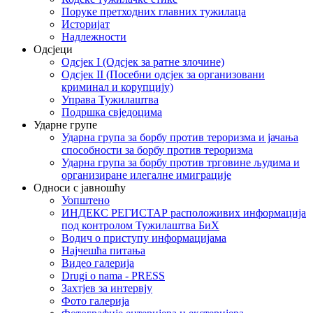
Поруке претходних главних тужилаца
Историјат
Надлежности
Одсјеци
Одсјек I (Одсјек за ратне злочине)
Одсјек II (Посебни одсјек за организовани
криминал и корупцију)
Управа Тужилаштва
Подршка свједоцима
Ударне групе
Ударна група за борбу против тероризма и јачања
способности за борбу против тероризма
Ударна група за борбу против трговине људима и
организиране илегалне имиграције
Односи с јавношћу
Уопштено
ИНДЕКС РЕГИСТАР расположивих информација
под контролом Тужилаштва БиХ
Водич о приступу информацијама
Најчешћа питања
Видео галерија
Drugi o nama - PRESS
Захтјев за интервју
Фото галерија