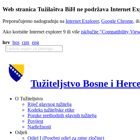
Web stranica Tužilaštva BiH ne podržava Internet Exp
Preporučujemo nadogradnju na
Internet Explorer
,
Google Chrome
, il
Ako koristite Internet explorer 9 ili više
isključite "Compatibility Vie
hrv
bos
срп
eng
Tužiteljstvo Bosne i Herc
O Tužiteljstvu
Riječ glavnog tužitelja
Kodeks tužiteljske etike
Poruke prethodnih glavnih tužitelja
Povijest
Nadležnosti
Odjeli
Odjel I (Posebni odjel za ratne zločine)