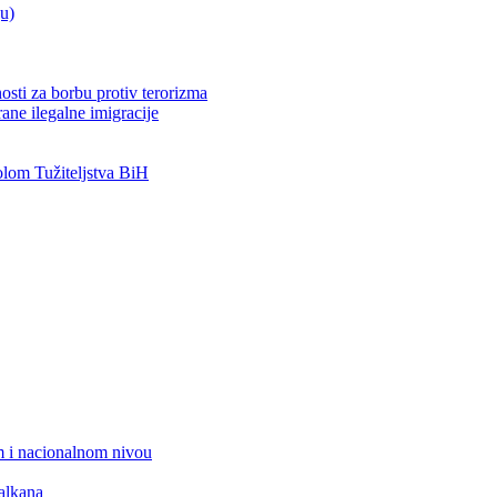
ju)
osti za borbu protiv terorizma
ane ilegalne imigracije
om Tužiteljstva BiH
 i nacionalnom nivou
alkana