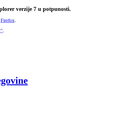
lorer verzije 7 u potpunosti.
i
Firefox
.
w"
.
egovine