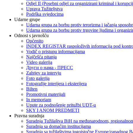
Odjel II (Posebni odjel za organizirani kriminal i korupci
Uprava Tužiteljstva
Podrška svjedocima
Udarne grupe
Udarna grupa za borbu protiv terorizma i jačanja sposobn
Udarna grupa za borbu protiv trgovine ljudima i organizir
Odnosi s javnošću
Općenito
INDEX REGISTAR raspoloživih informacija pod kontrol
Vodič o pristupu informacijama
Najčešća pitanja
Video galerija
Други о нама - ПРЕСC
Zahtjev za intervju
Foto galerija
Fotografije interijera i eksterijera
Bilten
Promotivni materijali
In memoriam
Upute za podnošenje pritužbi UDT-u
SKY I ANOM PREDMETI
Pravna suradnja
Suradnja Tužilaštva BiH na međunarodnom, regionalnom
Suradnja sa domaćim institucijama
Suradnja sa tužilaštvima jugoistočne Evrope/zapadnog B