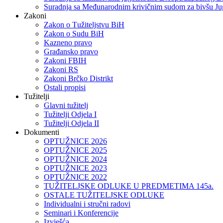
Suradnja sa Međunarodnim krivičnim sudom za bivšu Ju
Zakoni
Zakon o Тužiteljstvu BiH
Zakon o Sudu BiH
Kazneno pravo
Građansko pravo
Zakoni FBIH
Zakoni RS
Zakoni Brčko Distrikt
Ostali propisi
Tužitelji
Glavni tužitelj
Tužitelji Odjela I
Tužitelji Odjela II
Dokumenti
OPTUŽNICE 2026
OPTUŽNICE 2025
OPTUŽNICE 2024
OPTUŽNICE 2023
OPTUŽNICE 2022
TUŽITELJSKE ODLUKE U PREDMETIMA 145a.
OSTALE TUŽITELJSKE ODLUKE
Individualni i stručni radovi
Seminari i Konferencije
Izvješća