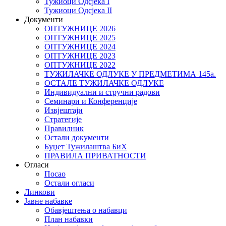
Тужиоци Oдсјекa I
Тужиоци Oдсјекa II
Документи
ОПТУЖНИЦЕ 2026
ОПТУЖНИЦЕ 2025
ОПТУЖНИЦЕ 2024
ОПТУЖНИЦЕ 2023
ОПТУЖНИЦЕ 2022
ТУЖИЛАЧКЕ ОДЛУКЕ У ПРЕДМЕТИМА 145а.
ОСТАЛЕ ТУЖИЛАЧКЕ ОДЛУКЕ
Индивидуални и стручни радови
Семинари и Конференције
Извјештаји
Стратегије
Правилник
Остали документи
Буџет Тужилаштва БиХ
ПРАВИЛА ПРИВАТНОСТИ
Огласи
Посао
Остали огласи
Линкови
Јавне набавке
Обавјештења о набавци
План набавки