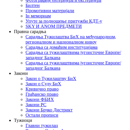
Фотографије ентеријера и екстеријера
Билтен
Промотивни материјали
Iн мемориам
Упуте за подношење притужби КДТ-у
SKY И ANOM ПРЕДМЕТИ
Правна сарадња
Сарадња Тужилаштва БиХ на међународном,
регионалном и националном нивоу
Сарадња са домаћим институцијама
Сарадња са тужилаштвима југоисточне Европе/
западног Балкана
Сарадња са тужилаштвима југоисточне Европе/
западног Балкана
Закони
Закон о Тужилаштву БиХ
Закон о Суду БиХ
Кривично право
Грађанско право
Закони ФБИХ
Закони РС
Закони Брчко Дистрикт
Остали прописи
Тужиоци
Главни тужилац