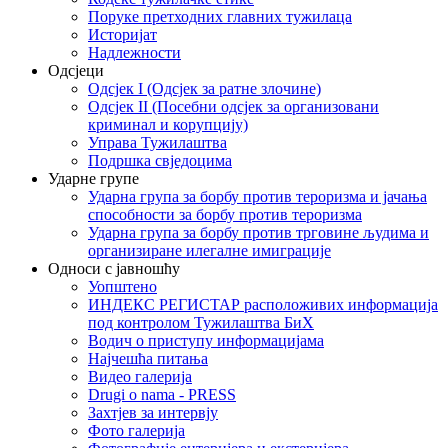
Поруке претходних главних тужилаца
Историјат
Надлежности
Одсјеци
Одсјек I (Одсјек за ратне злочине)
Одсјек II (Посебни одсјек за организовани
криминал и корупцију)
Управа Тужилаштва
Подршка свједоцима
Ударне групе
Ударна група за борбу против тероризма и јачања
способности за борбу против тероризма
Ударна група за борбу против трговине људима и
организиране илегалне имиграције
Односи с јавношћу
Уопштено
ИНДЕКС РЕГИСТАР расположивих информација
под контролом Тужилаштва БиХ
Водич о приступу информацијама
Најчешћа питања
Видео галерија
Drugi o nama - PRESS
Захтјев за интервју
Фото галерија