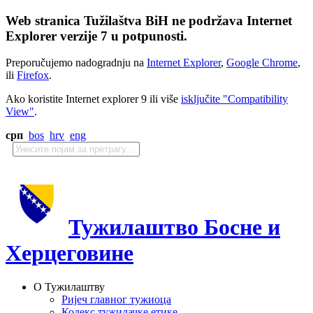
Web stranica Tužilaštva BiH ne podržava Internet
Explorer verzije 7 u potpunosti.
Preporučujemo nadogradnju na
Internet Explorer
,
Google Chrome
,
ili
Firefox
.
Ako koristite Internet explorer 9 ili više
isključite "Compatibility
View"
.
срп
bos
hrv
eng
Тужилаштво Босне и
Херцеговине
О Тужилаштву
Ријеч главног тужиоца
Кодекс тужилачке етике