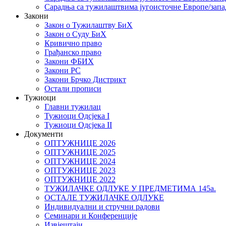
Сарадња са тужилаштвима југоисточне Европе/запа
Закони
Закон о Тужилаштву БиХ
Закон о Суду БиХ
Кривично право
Грађанско право
Закони ФБИХ
Закони РС
Закони Брчко Дистрикт
Остали прописи
Тужиоци
Главни тужилац
Тужиоци Oдсјекa I
Тужиоци Oдсјекa II
Документи
ОПТУЖНИЦЕ 2026
ОПТУЖНИЦЕ 2025
ОПТУЖНИЦЕ 2024
ОПТУЖНИЦЕ 2023
ОПТУЖНИЦЕ 2022
ТУЖИЛАЧКЕ ОДЛУКЕ У ПРЕДМЕТИМА 145а.
ОСТАЛЕ ТУЖИЛАЧКЕ ОДЛУКЕ
Индивидуални и стручни радови
Семинари и Конференције
Извјештаји