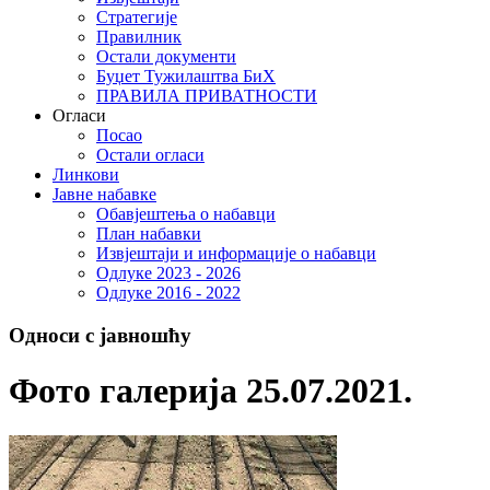
Стратегије
Правилник
Остали документи
Буџет Тужилаштва БиХ
ПРАВИЛА ПРИВАТНОСТИ
Огласи
Посао
Остали огласи
Линкови
Јавне набавке
Обавјештења о набавци
План набавки
Извјештаји и информације о набавци
Одлуке 2023 - 2026
Одлуке 2016 - 2022
Односи с јавношћу
Фото галерија 25.07.2021.