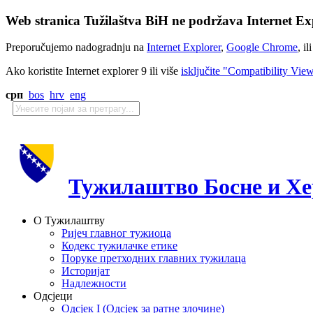
Web stranica Tužilaštva BiH ne podržava Internet Exp
Preporučujemo nadogradnju na
Internet Explorer
,
Google Chrome
, il
Ako koristite Internet explorer 9 ili više
isključite "Compatibility Vie
срп
bos
hrv
eng
Тужилаштво Босне и Хе
О Тужилаштву
Ријеч главног тужиоца
Кодекс тужилачке етике
Поруке претходних главних тужилаца
Историјат
Надлежности
Одсјеци
Одсјек I (Одсјек за ратне злочине)