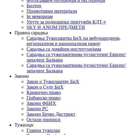
Фотографије ентеријера и екстеријера
Билтен
Промотивни материјали
Iн мемориам
Упуте за подношење притужби КДТ-у
SKY И ANOM ПРЕДМЕТИ
Правна сарадња
Сарадња Тужилаштва БиХ на међународном,
регионалном и националном нивоу
Сарадња са домаћим институцијама
Сарадња са тужилаштвима југоисточне Европе/
западног Балкана
Сарадња са тужилаштвима југоисточне Европе/
западног Балкана
Закони
Закон о Тужилаштву БиХ
Закон о Суду БиХ
Кривично право
Грађанско право
Закони ФБИХ
Закони РС
Закони Брчко Дистрикт
Остали прописи
Тужиоци
Главни тужилац