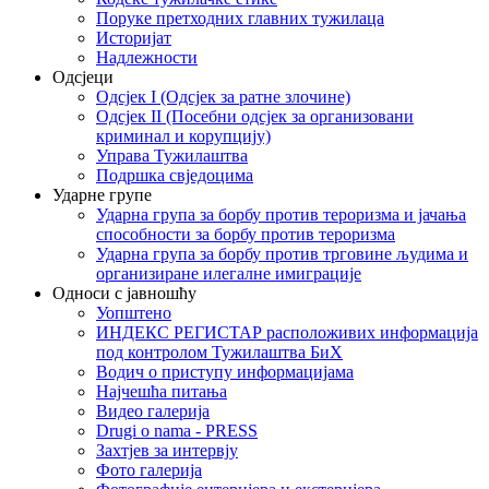
Поруке претходних главних тужилаца
Историјат
Надлежности
Одсјеци
Одсјек I (Одсјек за ратне злочине)
Одсјек II (Посебни одсјек за организовани
криминал и корупцију)
Управа Тужилаштва
Подршка свједоцима
Ударне групе
Ударна група за борбу против тероризма и јачања
способности за борбу против тероризма
Ударна група за борбу против трговине људима и
организиране илегалне имиграције
Односи с јавношћу
Уопштено
ИНДЕКС РЕГИСТАР расположивих информација
под контролом Тужилаштва БиХ
Водич о приступу информацијама
Најчешћа питања
Видео галерија
Drugi o nama - PRESS
Захтјев за интервју
Фото галерија