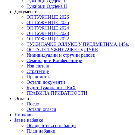
Тужиоци Oдсјекa I
Тужиоци Oдсјекa II
Документи
ОПТУЖНИЦЕ 2026
ОПТУЖНИЦЕ 2025
ОПТУЖНИЦЕ 2024
ОПТУЖНИЦЕ 2023
ОПТУЖНИЦЕ 2022
ТУЖИЛАЧКЕ ОДЛУКЕ У ПРЕДМЕТИМА 145а.
ОСТАЛЕ ТУЖИЛАЧКЕ ОДЛУКЕ
Индивидуални и стручни радови
Семинари и Конференције
Извјештаји
Стратегије
Правилник
Остали документи
Буџет Тужилаштва БиХ
ПРАВИЛА ПРИВАТНОСТИ
Огласи
Посао
Остали огласи
Линкови
Јавне набавке
Обавјештења о набавци
План набавки