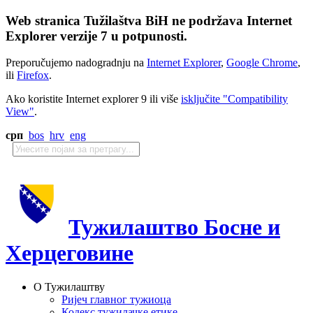
Web stranica Tužilaštva BiH ne podržava Internet
Explorer verzije 7 u potpunosti.
Preporučujemo nadogradnju na
Internet Explorer
,
Google Chrome
,
ili
Firefox
.
Ako koristite Internet explorer 9 ili više
isključite "Compatibility
View"
.
срп
bos
hrv
eng
Тужилаштво Босне и
Херцеговине
О Тужилаштву
Ријеч главног тужиоца
Кодекс тужилачке етике