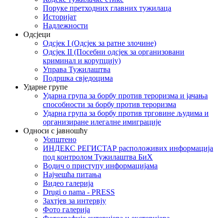
Поруке претходних главних тужилаца
Историјат
Надлежности
Одсјеци
Одсјек I (Одсјек за ратне злочине)
Одсјек II (Посебни одсјек за организовани
криминал и корупцију)
Управа Тужилаштва
Подршка свједоцима
Ударне групе
Ударна група за борбу против тероризма и јачања
способности за борбу против тероризма
Ударна група за борбу против трговине људима и
организиране илегалне имиграције
Односи с јавношћу
Уопштено
ИНДЕКС РЕГИСТАР расположивих информација
под контролом Тужилаштва БиХ
Водич о приступу информацијама
Најчешћа питања
Видео галерија
Drugi o nama - PRESS
Захтјев за интервју
Фото галерија