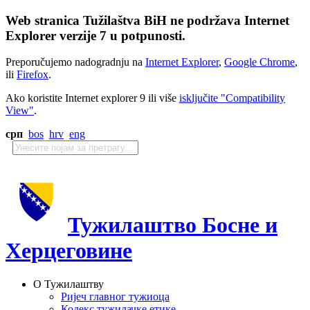
Web stranica Tužilaštva BiH ne podržava Internet
Explorer verzije 7 u potpunosti.
Preporučujemo nadogradnju na
Internet Explorer
,
Google Chrome
,
ili
Firefox
.
Ako koristite Internet explorer 9 ili više
isključite "Compatibility
View"
.
срп
bos
hrv
eng
Тужилаштво Босне и
Херцеговине
О Тужилаштву
Ријеч главног тужиоца
Кодекс тужилачке етике