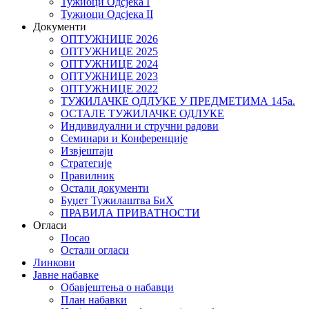
Тужиоци Oдсјекa I
Тужиоци Oдсјекa II
Документи
ОПТУЖНИЦЕ 2026
ОПТУЖНИЦЕ 2025
ОПТУЖНИЦЕ 2024
ОПТУЖНИЦЕ 2023
ОПТУЖНИЦЕ 2022
ТУЖИЛАЧКЕ ОДЛУКЕ У ПРЕДМЕТИМА 145а.
ОСТАЛЕ ТУЖИЛАЧКЕ ОДЛУКЕ
Индивидуални и стручни радови
Семинари и Конференције
Извјештаји
Стратегије
Правилник
Остали документи
Буџет Тужилаштва БиХ
ПРАВИЛА ПРИВАТНОСТИ
Огласи
Посао
Остали огласи
Линкови
Јавне набавке
Обавјештења о набавци
План набавки