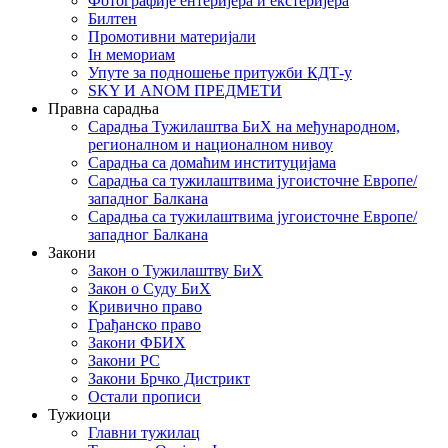
Фотографије ентеријера и екстеријера
Билтен
Промотивни материјали
Iн мемориам
Упуте за подношење притужби КДТ-у
SKY И ANOM ПРЕДМЕТИ
Правна сарадња
Сарадња Тужилаштва БиХ на међународном,
регионалном и националном нивоу
Сарадња са домаћим институцијама
Сарадња са тужилаштвима југоисточне Европе/
западног Балкана
Сарадња са тужилаштвима југоисточне Европе/
западног Балкана
Закони
Закон о Тужилаштву БиХ
Закон о Суду БиХ
Кривично право
Грађанско право
Закони ФБИХ
Закони РС
Закони Брчко Дистрикт
Остали прописи
Тужиоци
Главни тужилац