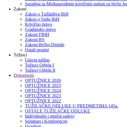
Saradnja sa Međunarodnim krivičnim sudom za bivšu Jug
Zakoni
Zakon o Тužilaštvu BiH
Zakon o Sudu BiH
Krivično pravo
Građansko pravo
Zakoni FBIH
Zakoni RS
Zakoni Brčko Distrikt
Ostali propisi
Tužioci
Glavni tužilac
Tužioci Odjela I
Tužioci Odjela II
Dokumenti
OPTUŽNICE 2026
OPTUŽNICE 2025
OPTUŽNICE 2024
OPTUŽNICE 2023
OPTUŽNICE 2022
TUŽILAČKE ODLUKE U PREDMETIMA 145a.
OSTALE TUŽILAČKE ODLUKE
Individualni i stručni radovi
Seminari i Konferencije
Izvještaji