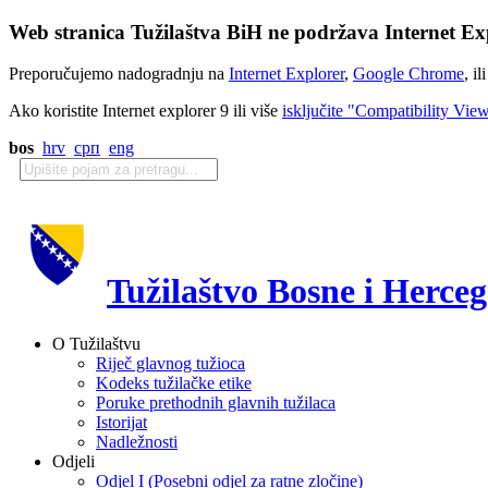
Web stranica Tužilaštva BiH ne podržava Internet Exp
Preporučujemo nadogradnju na
Internet Explorer
,
Google Chrome
, il
Ako koristite Internet explorer 9 ili više
isključite "Compatibility Vie
bos
hrv
срп
eng
Tužilaštvo Bosne i Herce
O Tužilaštvu
Riječ glavnog tužioca
Kodeks tužilačke etike
Poruke prethodnih glavnih tužilaca
Istorijat
Nadležnosti
Odjeli
Odjel I (Posebni odjel za ratne zločine)