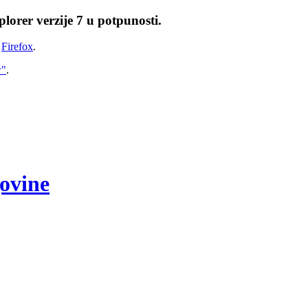
lorer verzije 7 u potpunosti.
i
Firefox
.
w"
.
govine