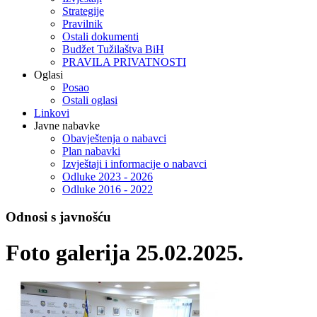
Strategije
Pravilnik
Ostali dokumenti
Budžet Tužilaštva BiH
PRAVILA PRIVATNOSTI
Oglasi
Posao
Ostali oglasi
Linkovi
Javne nabavke
Obavještenja o nabavci
Plan nabavki
Izvještaji i informacije o nabavci
Odluke 2023 - 2026
Odluke 2016 - 2022
Odnosi s javnošću
Foto galerija 25.02.2025.