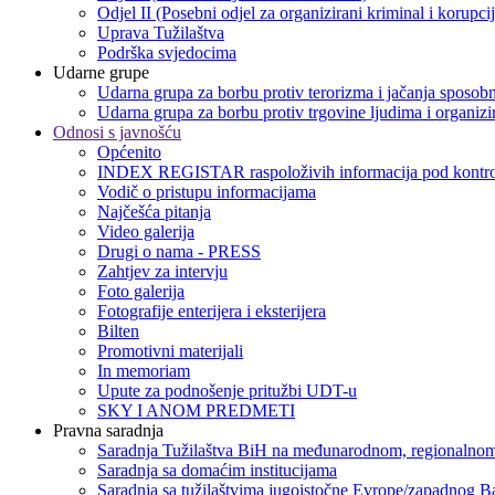
Odjel II (Posebni odjel za organizirani kriminal i korupci
Uprava Tužilaštva
Podrška svjedocima
Udarne grupe
Udarna grupa za borbu protiv terorizma i jačanja sposobn
Udarna grupa za borbu protiv trgovine ljudima i organizir
Odnosi s javnošću
Općenito
INDEX REGISTAR raspoloživih informacija pod kontro
Vodič o pristupu informacijama
Najčešća pitanja
Video galerija
Drugi o nama - PRESS
Zahtjev za intervju
Foto galerija
Fotografije enterijera i eksterijera
Bilten
Promotivni materijali
In memoriam
Upute za podnošenje pritužbi UDT-u
SKY I ANOM PREDMETI
Pravna saradnja
Saradnja Tužilaštva BiH na međunarodnom, regionalnom
Saradnja sa domaćim institucijama
Saradnja sa tužilaštvima jugoistočne Evrope/zapadnog B