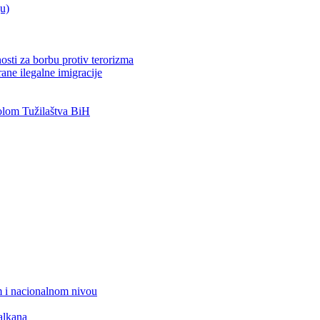
ju)
osti za borbu protiv terorizma
ane ilegalne imigracije
lom Tužilaštva BiH
 i nacionalnom nivou
alkana