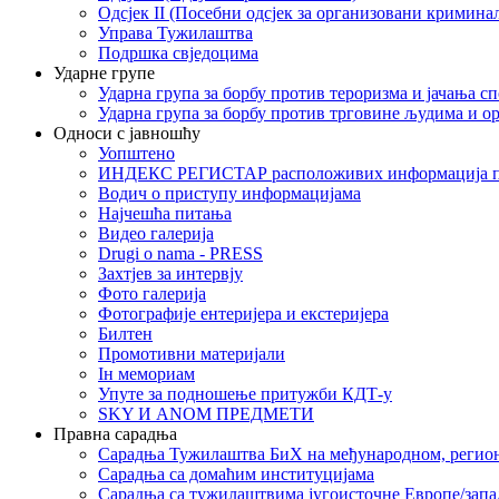
Одсјек II (Посебни одсјек за организовани кримина
Управа Тужилаштва
Подршка свједоцима
Ударне групе
Ударна група за борбу против тероризма и јачања с
Ударна група за борбу против трговине људима и о
Односи с јавношћу
Уопштено
ИНДЕКС РЕГИСТАР расположивих информација п
Водич о приступу информацијама
Најчешћа питања
Видео галерија
Drugi o nama - PRESS
Захтјев за интервју
Фото галерија
Фотографије ентеријера и екстеријера
Билтен
Промотивни материјали
Iн мемориам
Упуте за подношење притужби КДТ-у
SKY И ANOM ПРЕДМЕТИ
Правна сарадња
Сарадња Тужилаштва БиХ на међународном, регио
Сарадња са домаћим институцијама
Сарадња са тужилаштвима југоисточне Европе/запа