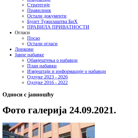
Стратегије
Правилник
Остали документи
Буџет Тужилаштва БиХ
ПРАВИЛА ПРИВАТНОСТИ
Огласи
Посао
Остали огласи
Линкови
Јавне набавке
Обавјештења о набавци
План набавки
Извјештаји и информације о набавци
Одлуке 2023 - 2026
Одлуке 2016 - 2022
Односи с јавношћу
Фото галерија 24.09.2021.