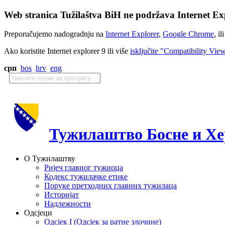
Web stranica Tužilaštva BiH ne podržava Internet Exp
Preporučujemo nadogradnju na
Internet Explorer
,
Google Chrome
, il
Ako koristite Internet explorer 9 ili više
isključite "Compatibility Vie
срп
bos
hrv
eng
Тужилаштво Босне и Хе
О Тужилаштву
Ријеч главног тужиоца
Кодекс тужилачке етике
Поруке претходних главних тужилаца
Историјат
Надлежности
Одсјеци
Одсјек I (Одсјек за ратне злочине)