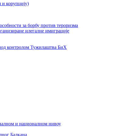
л и корупцију)
пособности за борбу против тероризма
рганизиране илегалне имиграције
од контролом Тужилаштва БиХ
налном и националном нивоу
дног Балкана