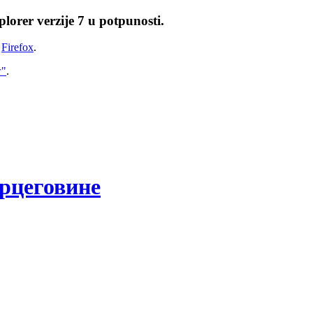
lorer verzije 7 u potpunosti.
i
Firefox
.
w"
.
рцеговине