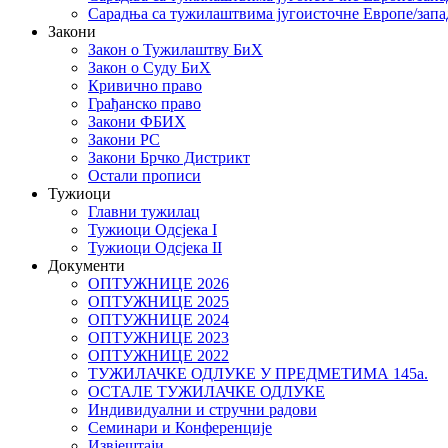
Сарадња са тужилаштвима југоисточне Европе/запа
Закони
Закон о Тужилаштву БиХ
Закон о Суду БиХ
Кривично право
Грађанско право
Закони ФБИХ
Закони РС
Закони Брчко Дистрикт
Остали прописи
Тужиоци
Главни тужилац
Тужиоци Oдсјекa I
Тужиоци Oдсјекa II
Документи
ОПТУЖНИЦЕ 2026
ОПТУЖНИЦЕ 2025
ОПТУЖНИЦЕ 2024
ОПТУЖНИЦЕ 2023
ОПТУЖНИЦЕ 2022
ТУЖИЛАЧКЕ ОДЛУКЕ У ПРЕДМЕТИМА 145а.
ОСТАЛЕ ТУЖИЛАЧКЕ ОДЛУКЕ
Индивидуални и стручни радови
Семинари и Конференције
Извјештаји