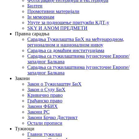
Фотографије ентеријера и екстеријера
Билтен
Промотивни материјали
Iн мемориам
Упуте за подношење притужби КДТ-у
SKY И ANOM ПРЕДМЕТИ
Правна сарадња
Сарадња Тужилаштва БиХ на међународном,
регионалном и националном нивоу
Сарадња са домаћим институцијама
Сарадња са тужилаштвима југоисточне Европе/
западног Балкана
Сарадња са тужилаштвима југоисточне Европе/
западног Балкана
Закони
Закон о Тужилаштву БиХ
Закон о Суду БиХ
Кривично право
Грађанско право
Закони ФБИХ
Закони РС
Закони Брчко Дистрикт
Остали прописи
Тужиоци
Главни тужилац