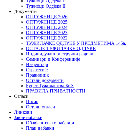
Тужиоци Oдсјекa I
Тужиоци Oдсјекa II
Документи
ОПТУЖНИЦЕ 2026
ОПТУЖНИЦЕ 2025
ОПТУЖНИЦЕ 2024
ОПТУЖНИЦЕ 2023
ОПТУЖНИЦЕ 2022
ТУЖИЛАЧКЕ ОДЛУКЕ У ПРЕДМЕТИМА 145а.
ОСТАЛЕ ТУЖИЛАЧКЕ ОДЛУКЕ
Индивидуални и стручни радови
Семинари и Конференције
Извјештаји
Стратегије
Правилник
Остали документи
Буџет Тужилаштва БиХ
ПРАВИЛА ПРИВАТНОСТИ
Огласи
Посао
Остали огласи
Линкови
Јавне набавке
Обавјештења о набавци
План набавки