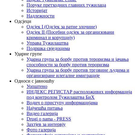
Поруке претходних главних тужилаца
Историјат
Надлежности
Одсјеци
Одсјек I (Одсјек за ратне злочине)
Одсјек II (Посебни одсјек за организовани
криминал и корупцију)
Управа Тужилаштва
Подршка свједоцима
Ударне групе
Ударна група за борбу против тероризма и јачања
способности за борбу против тероризма
Ударна група за борбу против трговине људима и
организиране илегалне имиграције
Односи с јавношћу
Уопштено
ИНДЕКС РЕГИСТАР расположивих информација
под контролом Тужилаштва БиХ
Водич о приступу информацијама
Најчешћа питања
Видео галерија
Drugi o nama - PRESS
Захтјев за интервју
Фото галерија