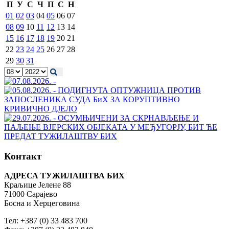
П
У
С
Ч
П
С
Н
01
02
03
04
05
06
07
08
09
10
11
12
13
14
15
16
17
18
19
20
21
22
23
24
25
26
27
28
29
30
31
Контакт
АДРЕСА ТУЖИЛАШТВА БИХ
Краљице Јелене 88
71000 Сарајево
Босна и Херцеговина
Тел: +387 (0) 33 483 700