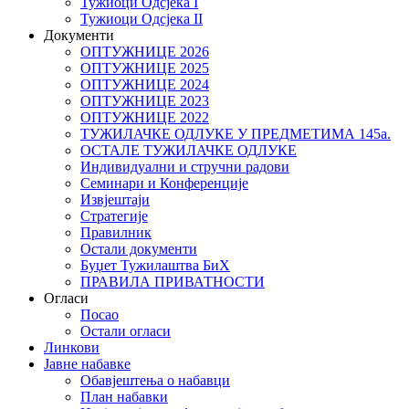
Тужиоци Oдсјекa I
Тужиоци Oдсјекa II
Документи
ОПТУЖНИЦЕ 2026
ОПТУЖНИЦЕ 2025
ОПТУЖНИЦЕ 2024
ОПТУЖНИЦЕ 2023
ОПТУЖНИЦЕ 2022
ТУЖИЛАЧКЕ ОДЛУКЕ У ПРЕДМЕТИМА 145а.
ОСТАЛЕ ТУЖИЛАЧКЕ ОДЛУКЕ
Индивидуални и стручни радови
Семинари и Конференције
Извјештаји
Стратегије
Правилник
Остали документи
Буџет Тужилаштва БиХ
ПРАВИЛА ПРИВАТНОСТИ
Огласи
Посао
Остали огласи
Линкови
Јавне набавке
Обавјештења о набавци
План набавки