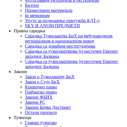
Фотографије ентеријера и екстеријера
Билтен
Промотивни материјали
Iн мемориам
Упуте за подношење притужби КДТ-у
SKY И ANOM ПРЕДМЕТИ
Правна сарадња
Сарадња Тужилаштва БиХ на међународном,
регионалном и националном нивоу
Сарадња са домаћим институцијама
Сарадња са тужилаштвима југоисточне Европе/
западног Балкана
Сарадња са тужилаштвима југоисточне Европе/
западног Балкана
Закони
Закон о Тужилаштву БиХ
Закон о Суду БиХ
Кривично право
Грађанско право
Закони ФБИХ
Закони РС
Закони Брчко Дистрикт
Остали прописи
Тужиоци
Главни тужилац