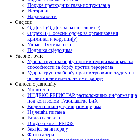
Поруке претходних главних тужилаца
Историјат
Надлежности
Одсјеци
Одсјек I (Одсјек за ратне злочине)
Одсјек II (Посебни одсјек за организовани
криминал и корупцију)
Управа Тужилаштва
Подршка свједоцима
Ударне групе
Ударна група за борбу против тероризма и јачања
способности за борбу против тероризма
Ударна група за борбу против трговине људима и
организиране илегалне имиграције
Односи с јавношћу
Уопштено
ИНДЕКС РЕГИСТАР расположивих информација
под контролом Тужилаштва БиХ
Водич о приступу информацијама
Најчешћа питања
Видео галерија
Drugi o nama - PRESS
Захтјев за интервју
Фото галерија