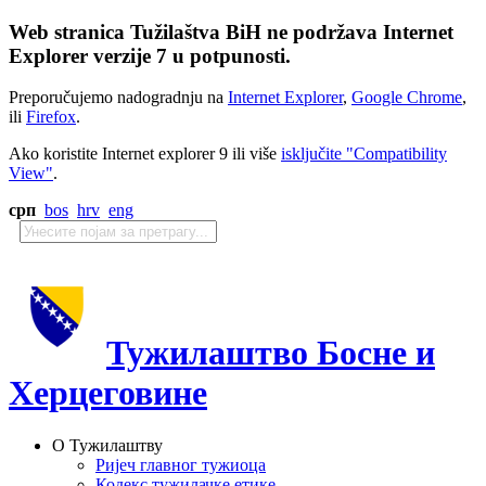
Web stranica Tužilaštva BiH ne podržava Internet
Explorer verzije 7 u potpunosti.
Preporučujemo nadogradnju na
Internet Explorer
,
Google Chrome
,
ili
Firefox
.
Ako koristite Internet explorer 9 ili više
isključite "Compatibility
View"
.
срп
bos
hrv
eng
Тужилаштво Босне и
Херцеговине
О Тужилаштву
Ријеч главног тужиоца
Кодекс тужилачке етике