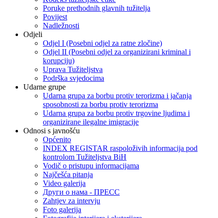
Poruke prethodnih glavnih tužitelja
Povijest
Nadležnosti
Odjeli
Odjel I (Posebni odjel za ratne zločine)
Odjel II (Posebni odjel za organizirani kriminal i
korupciju)
Uprava Tužiteljstva
Podrška svjedocima
Udarne grupe
Udarna grupa za borbu protiv terorizma i jačanja
sposobnosti za borbu protiv terorizma
Udarna grupa za borbu protiv trgovine ljudima i
organizirane ilegalne imigracije
Odnosi s javnošću
Općenito
INDEX REGISTAR raspoloživih informacija pod
kontrolom Tužiteljstva BiH
Vodič o pristupu informacijama
Najčešća pitanja
Video galerija
Други о нама - ПРЕСC
Zahtjev za intervju
Foto galerija