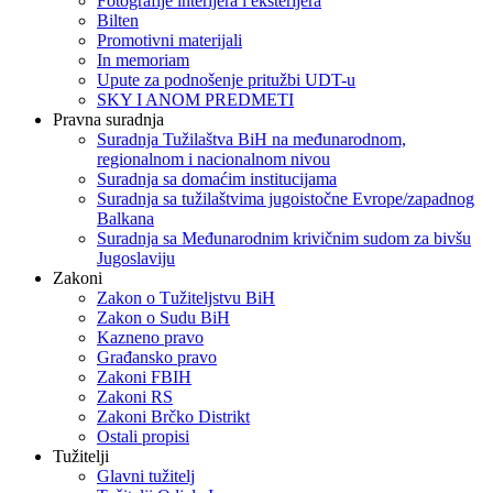
Fotografije interijera i eksterijera
Bilten
Promotivni materijali
In memoriam
Upute za podnošenje pritužbi UDT-u
SKY I ANOM PREDMETI
Pravna suradnja
Suradnja Tužilaštva BiH na međunarodnom,
regionalnom i nacionalnom nivou
Suradnja sa domaćim institucijama
Suradnja sa tužilaštvima jugoistočne Evrope/zapadnog
Balkana
Suradnja sa Međunarodnim krivičnim sudom za bivšu
Jugoslaviju
Zakoni
Zakon o Тužiteljstvu BiH
Zakon o Sudu BiH
Kazneno pravo
Građansko pravo
Zakoni FBIH
Zakoni RS
Zakoni Brčko Distrikt
Ostali propisi
Tužitelji
Glavni tužitelj