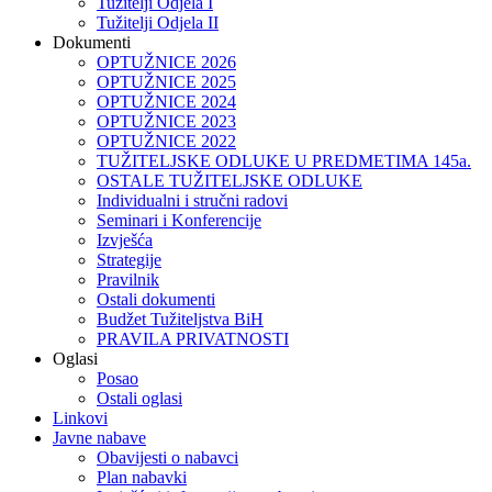
Tužitelji Odjela I
Tužitelji Odjela II
Dokumenti
OPTUŽNICE 2026
OPTUŽNICE 2025
OPTUŽNICE 2024
OPTUŽNICE 2023
OPTUŽNICE 2022
TUŽITELJSKE ODLUKE U PREDMETIMA 145a.
OSTALE TUŽITELJSKE ODLUKE
Individualni i stručni radovi
Seminari i Konferencije
Izvješća
Strategije
Pravilnik
Ostali dokumenti
Budžet Tužiteljstva BiH
PRAVILA PRIVATNOSTI
Oglasi
Posao
Ostali oglasi
Linkovi
Javne nabave
Obavijesti o nabavci
Plan nabavki