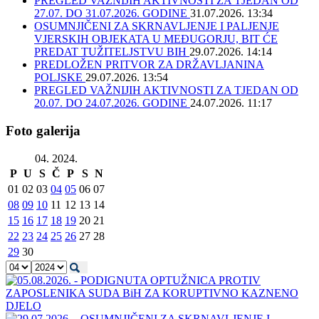
PREGLED VAŽNIJIH AKTIVNOSTI ZA TJEDAN OD
27.07. DO 31.07.2026. GODINE
31.07.2026. 13:34
OSUMNJIČENI ZA SKRNAVLJENJE I PALJENJE
VJERSKIH OBJEKATA U MEĐUGORJU, BIT ĆE
PREDAT TUŽITELJSTVU BIH
29.07.2026. 14:14
PREDLOŽEN PRITVOR ZA DRŽAVLJANINA
POLJSKE
29.07.2026. 13:54
PREGLED VAŽNIJIH AKTIVNOSTI ZA TJEDAN OD
20.07. DO 24.07.2026. GODINE
24.07.2026. 11:17
Foto galerija
04. 2024.
P
U
S
Č
P
S
N
01
02
03
04
05
06
07
08
09
10
11
12
13
14
15
16
17
18
19
20
21
22
23
24
25
26
27
28
29
30