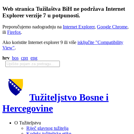
Web stranica Tužilaštva BiH ne podržava Internet
Explorer verzije 7 u potpunosti.
Preporučujemo nadogradnju na
Internet Explorer
,
Google Chrome
,
ili
Firefox
.
Ako koristite Internet explorer 9 ili više
isključite "Compatibility
View"
.
hrv
bos
срп
eng
Tužiteljstvo Bosne i
Hercegovine
O Tužiteljstvu
Riječ glavnog tužitelja
Kodeks tužiteljske etike