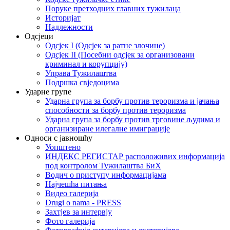
Поруке претходних главних тужилаца
Историјат
Надлежности
Одсјеци
Одсјек I (Одсјек за ратне злочине)
Одсјек II (Посебни одсјек за организовани
криминал и корупцију)
Управа Тужилаштва
Подршка свједоцима
Ударне групе
Ударна група за борбу против тероризма и јачања
способности за борбу против тероризма
Ударна група за борбу против трговине људима и
организиране илегалне имиграције
Односи с јавношћу
Уопштено
ИНДЕКС РЕГИСТАР расположивих информација
под контролом Тужилаштва БиХ
Водич о приступу информацијама
Најчешћа питања
Видео галерија
Drugi o nama - PRESS
Захтјев за интервју
Фото галерија