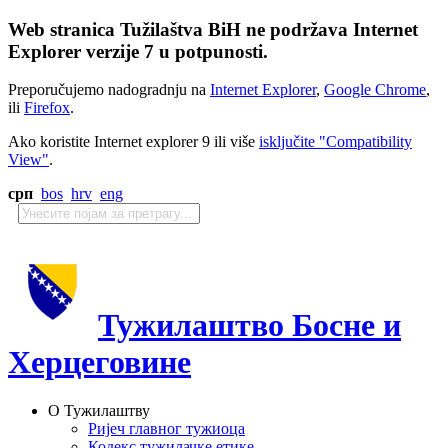
Web stranica Tužilaštva BiH ne podržava Internet
Explorer verzije 7 u potpunosti.
Preporučujemo nadogradnju na
Internet Explorer
,
Google Chrome
,
ili
Firefox
.
Ako koristite Internet explorer 9 ili više
isključite "Compatibility
View"
.
срп
bos
hrv
eng
Тужилаштво Босне и
Херцеговине
О Тужилаштву
Ријеч главног тужиоца
Кодекс тужилачке етике