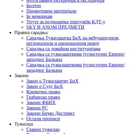
Фотографије ентеријера и екстеријера
Билтен
Промотивни материјали
Iн мемориам
Упуте за подношење притужби КДТ-у
SKY И ANOM ПРЕДМЕТИ
Правна сарадња
Сарадња Тужилаштва БиХ на међународном,
регионалном и националном нивоу
Сарадња са домаћим институцијама
Сарадња са тужилаштвима југоисточне Европе/
западног Балкана
Сарадња са тужилаштвима југоисточне Европе/
западног Балкана
Закони
Закон о Тужилаштву БиХ
Закон о Суду БиХ
Кривично право
Грађанско право
Закони ФБИХ
Закони РС
Закони Брчко Дистрикт
Остали прописи
Тужиоци
Главни тужилац