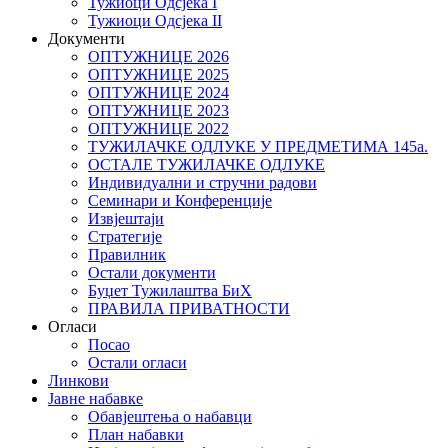
Тужиоци Oдсјекa I
Тужиоци Oдсјекa II
Документи
ОПТУЖНИЦЕ 2026
ОПТУЖНИЦЕ 2025
ОПТУЖНИЦЕ 2024
ОПТУЖНИЦЕ 2023
ОПТУЖНИЦЕ 2022
ТУЖИЛАЧКЕ ОДЛУКЕ У ПРЕДМЕТИМА 145а.
ОСТАЛЕ ТУЖИЛАЧКЕ ОДЛУКЕ
Индивидуални и стручни радови
Семинари и Конференције
Извјештаји
Стратегије
Правилник
Остали документи
Буџет Тужилаштва БиХ
ПРАВИЛА ПРИВАТНОСТИ
Огласи
Посао
Остали огласи
Линкови
Јавне набавке
Обавјештења о набавци
План набавки