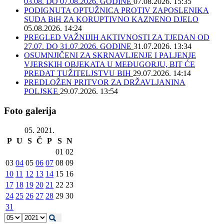
03.08. DO 07.08.2026. GODINE
07.08.2026. 15:35
PODIGNUTA OPTUŽNICA PROTIV ZAPOSLENIKA
SUDA BiH ZA KORUPTIVNO KAZNENO DJELO
05.08.2026. 14:24
PREGLED VAŽNIJIH AKTIVNOSTI ZA TJEDAN OD
27.07. DO 31.07.2026. GODINE
31.07.2026. 13:34
OSUMNJIČENI ZA SKRNAVLJENJE I PALJENJE
VJERSKIH OBJEKATA U MEĐUGORJU, BIT ĆE
PREDAT TUŽITELJSTVU BIH
29.07.2026. 14:14
PREDLOŽEN PRITVOR ZA DRŽAVLJANINA
POLJSKE
29.07.2026. 13:54
Foto galerija
05. 2021.
P
U
S
Č
P
S
N
01
02
03
04
05
06
07
08
09
10
11
12
13
14
15
16
17
18
19
20
21
22
23
24
25
26
27
28
29
30
31