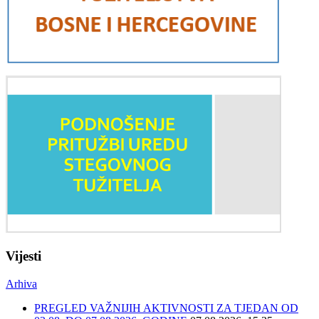
Vijesti
Arhiva
PREGLED VAŽNIJIH AKTIVNOSTI ZA TJEDAN OD