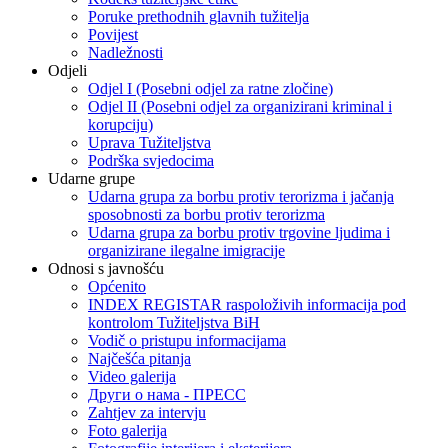
Poruke prethodnih glavnih tužitelja
Povijest
Nadležnosti
Odjeli
Odjel I (Posebni odjel za ratne zločine)
Odjel II (Posebni odjel za organizirani kriminal i
korupciju)
Uprava Tužiteljstva
Podrška svjedocima
Udarne grupe
Udarna grupa za borbu protiv terorizma i jačanja
sposobnosti za borbu protiv terorizma
Udarna grupa za borbu protiv trgovine ljudima i
organizirane ilegalne imigracije
Odnosi s javnošću
Općenito
INDEX REGISTAR raspoloživih informacija pod
kontrolom Tužiteljstva BiH
Vodič o pristupu informacijama
Najčešća pitanja
Video galerija
Други о нама - ПРЕСC
Zahtjev za intervju
Foto galerija