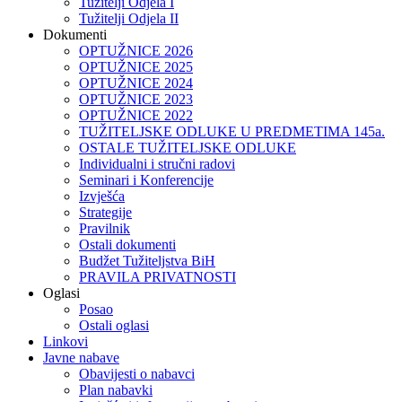
Tužitelji Odjela I
Tužitelji Odjela II
Dokumenti
OPTUŽNICE 2026
OPTUŽNICE 2025
OPTUŽNICE 2024
OPTUŽNICE 2023
OPTUŽNICE 2022
TUŽITELJSKE ODLUKE U PREDMETIMA 145a.
OSTALE TUŽITELJSKE ODLUKE
Individualni i stručni radovi
Seminari i Konferencije
Izvješća
Strategije
Pravilnik
Ostali dokumenti
Budžet Tužiteljstva BiH
PRAVILA PRIVATNOSTI
Oglasi
Posao
Ostali oglasi
Linkovi
Javne nabave
Obavijesti o nabavci
Plan nabavki