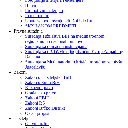
Fotografije interijera i eksterijera
Bilten
Promotivni materijali
In memoriam
Upute za podnošenje pritužbi UDT-u
SKY I ANOM PREDMETI
Pravna suradnja
Suradnja Tužilaštva BiH na međunarodnom,
regionalnom i nacionalnom nivou
Suradnja sa domaćim institucijama
Suradnja sa tužilaštvima jugoistočne Evrope/zapadnog
Balkana
Suradnja sa Međunarodnim krivičnim sudom za bivšu
Jugoslaviju
Zakoni
Zakon o Тužiteljstvu BiH
Zakon o Sudu BiH
Kazneno pravo
Građansko pravo
Zakoni FBIH
Zakoni RS
Zakoni Brčko Distrikt
Ostali propisi
Tužitelji
Glavni tužitelj