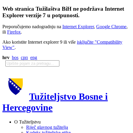
Web stranica Tužilaštva BiH ne podržava Internet
Explorer verzije 7 u potpunosti.
Preporučujemo nadogradnju na
Internet Explorer
,
Google Chrome
,
ili
Firefox
.
Ako koristite Internet explorer 9 ili više
isključite "Compatibility
View"
.
hrv
bos
срп
eng
Tužiteljstvo Bosne i
Hercegovine
O Tužiteljstvu
Riječ glavnog tužitelja
Kodeks tužiteljske etike