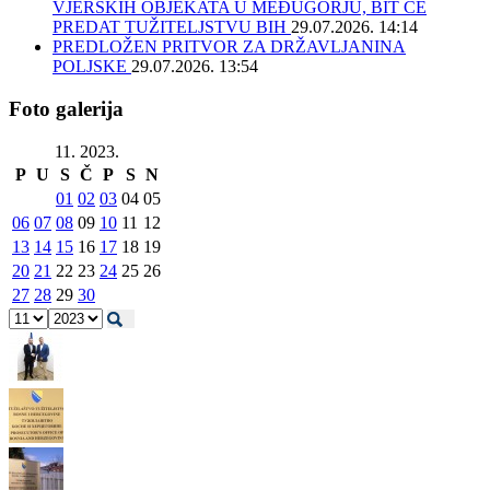
VJERSKIH OBJEKATA U MEĐUGORJU, BIT ĆE
PREDAT TUŽITELJSTVU BIH
29.07.2026. 14:14
PREDLOŽEN PRITVOR ZA DRŽAVLJANINA
POLJSKE
29.07.2026. 13:54
Foto galerija
11. 2023.
P
U
S
Č
P
S
N
01
02
03
04
05
06
07
08
09
10
11
12
13
14
15
16
17
18
19
20
21
22
23
24
25
26
27
28
29
30