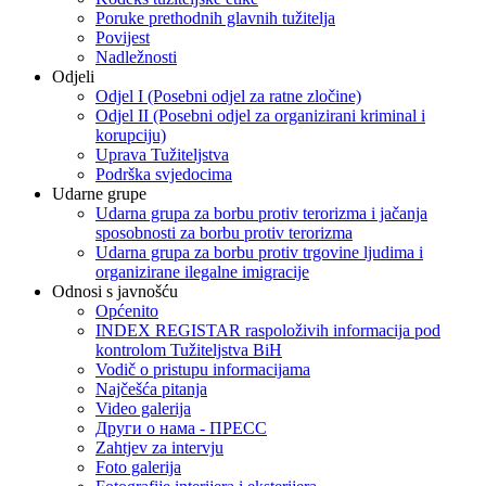
Poruke prethodnih glavnih tužitelja
Povijest
Nadležnosti
Odjeli
Odjel I (Posebni odjel za ratne zločine)
Odjel II (Posebni odjel za organizirani kriminal i
korupciju)
Uprava Tužiteljstva
Podrška svjedocima
Udarne grupe
Udarna grupa za borbu protiv terorizma i jačanja
sposobnosti za borbu protiv terorizma
Udarna grupa za borbu protiv trgovine ljudima i
organizirane ilegalne imigracije
Odnosi s javnošću
Općenito
INDEX REGISTAR raspoloživih informacija pod
kontrolom Tužiteljstva BiH
Vodič o pristupu informacijama
Najčešća pitanja
Video galerija
Други о нама - ПРЕСC
Zahtjev za intervju
Foto galerija