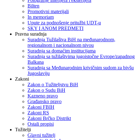
Fotografije interijera i eksterijera
Bilten
Promotivni materijali
In memoriam
Upute za podnošenje pritužbi UDT-u
SKY I ANOM PREDMETI
Pravna suradnja
Suradnja Tužilaštva BiH na međunarodnom,
regionalnom i nacionalnom nivou
Suradnja sa domaćim institucijama
Suradnja sa tužilaštvima jugoistočne Evrope/zapadnog
Balkana
Suradnja sa Međunarodnim krivičnim sudom za bivšu
Jugoslaviju
Zakoni
Zakon o Тužiteljstvu BiH
Zakon o Sudu BiH
Kazneno pravo
Građansko pravo
Zakoni FBIH
Zakoni RS
Zakoni Brčko Distrikt
Ostali propisi
Tužitelji
Glavni tužitelj