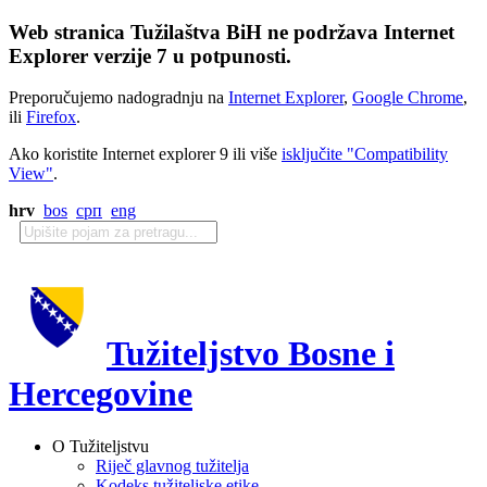
Web stranica Tužilaštva BiH ne podržava Internet
Explorer verzije 7 u potpunosti.
Preporučujemo nadogradnju na
Internet Explorer
,
Google Chrome
,
ili
Firefox
.
Ako koristite Internet explorer 9 ili više
isključite "Compatibility
View"
.
hrv
bos
срп
eng
Tužiteljstvo Bosne i
Hercegovine
O Tužiteljstvu
Riječ glavnog tužitelja
Kodeks tužiteljske etike