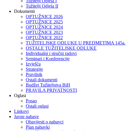
Tužitelji Odjela I
Tužitelji Odjela II
Dokumenti
OPTUŽNICE 2026
OPTUŽNICE 2025
OPTUŽNICE 2024
OPTUŽNICE 2023
OPTUŽNICE 2022
TUŽITELJSKE ODLUKE U PREDMETIMA 145a.
OSTALE TUŽITELJSKE ODLUKE
Individualni i stručni radovi
Seminari i Konferencije
Izvješća
Strategije
Pravilnik
Ostali dokumenti
Budžet Tužiteljstva BiH
PRAVILA PRIVATNOSTI
Oglasi
Posao
Ostali oglasi
Linkovi
Javne nabave
Obavijesti o nabavci
Plan nabavki