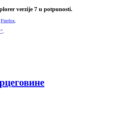
lorer verzije 7 u potpunosti.
i
Firefox
.
w"
.
рцеговине