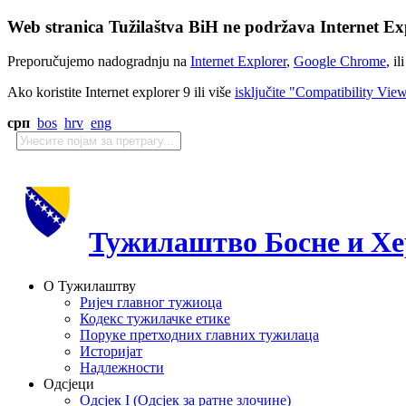
Web stranica Tužilaštva BiH ne podržava Internet Exp
Preporučujemo nadogradnju na
Internet Explorer
,
Google Chrome
, il
Ako koristite Internet explorer 9 ili više
isključite "Compatibility Vie
срп
bos
hrv
eng
Тужилаштво Босне и Хе
О Тужилаштву
Ријеч главног тужиоца
Кодекс тужилачке етике
Поруке претходних главних тужилаца
Историјат
Надлежности
Одсјеци
Одсјек I (Одсјек за ратне злочине)