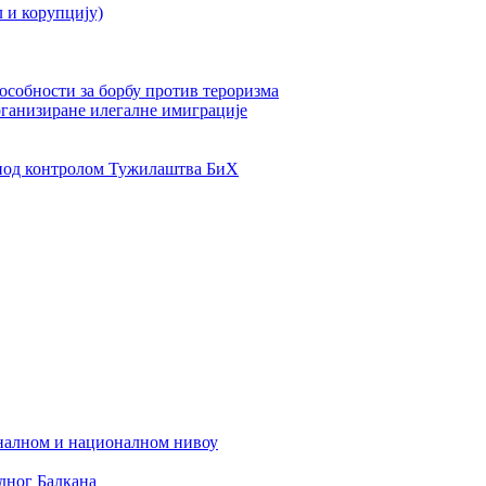
л и корупцију)
пособности за борбу против тероризма
рганизиране илегалне имиграције
од контролом Тужилаштва БиХ
налном и националном нивоу
дног Балкана