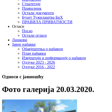
Стратегије
Правилник
Остали документи
Буџет Тужилаштва БиХ
ПРАВИЛА ПРИВАТНОСТИ
Огласи
Посао
Остали огласи
Линкови
Јавне набавке
Обавјештења о набавци
План набавки
Извјештаји и информације о набавци
Одлуке 2023 - 2026
Одлуке 2016 - 2022
Односи с јавношћу
Фото галерија 20.03.2020.