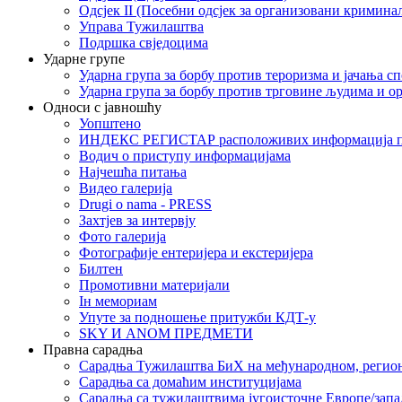
Одсјек II (Посебни одсјек за организовани кримина
Управа Тужилаштва
Подршка свједоцима
Ударне групе
Ударна група за борбу против тероризма и јачања с
Ударна група за борбу против трговине људима и о
Односи с јавношћу
Уопштено
ИНДЕКС РЕГИСТАР расположивих информација п
Водич о приступу информацијама
Најчешћа питања
Видео галерија
Drugi o nama - PRESS
Захтјев за интервју
Фото галерија
Фотографије ентеријера и екстеријера
Билтен
Промотивни материјали
Iн мемориам
Упуте за подношење притужби КДТ-у
SKY И ANOM ПРЕДМЕТИ
Правна сарадња
Сарадња Тужилаштва БиХ на међународном, регио
Сарадња са домаћим институцијама
Сарадња са тужилаштвима југоисточне Европе/запа