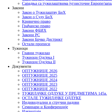
Сарадња са тужилаштвима југоисточне Европе/запа
Закони
Закон о Тужилаштву БиХ
Закон о Суду БиХ
Кривично право
Грађанско право
Закони ФБИХ
Закони РС
Закони Брчко Дистрикт
Остали прописи
Тужиоци
Главни тужилац
Тужиоци Oдсјекa I
Тужиоци Oдсјекa II
Документи
ОПТУЖНИЦЕ 2026
ОПТУЖНИЦЕ 2025
ОПТУЖНИЦЕ 2024
ОПТУЖНИЦЕ 2023
ОПТУЖНИЦЕ 2022
ТУЖИЛАЧКЕ ОДЛУКЕ У ПРЕДМЕТИМА 145а.
ОСТАЛЕ ТУЖИЛАЧКЕ ОДЛУКЕ
Индивидуални и стручни радови
Семинари и Конференције
Извјештаји