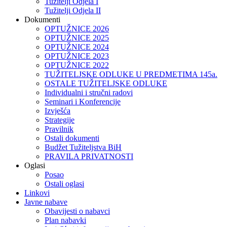
Tužitelji Odjela I
Tužitelji Odjela II
Dokumenti
OPTUŽNICE 2026
OPTUŽNICE 2025
OPTUŽNICE 2024
OPTUŽNICE 2023
OPTUŽNICE 2022
TUŽITELJSKE ODLUKE U PREDMETIMA 145a.
OSTALE TUŽITELJSKE ODLUKE
Individualni i stručni radovi
Seminari i Konferencije
Izvješća
Strategije
Pravilnik
Ostali dokumenti
Budžet Tužiteljstva BiH
PRAVILA PRIVATNOSTI
Oglasi
Posao
Ostali oglasi
Linkovi
Javne nabave
Obavijesti o nabavci
Plan nabavki