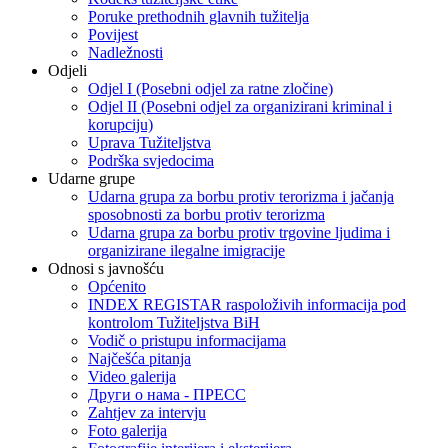
Poruke prethodnih glavnih tužitelja
Povijest
Nadležnosti
Odjeli
Odjel I (Posebni odjel za ratne zločine)
Odjel II (Posebni odjel za organizirani kriminal i
korupciju)
Uprava Tužiteljstva
Podrška svjedocima
Udarne grupe
Udarna grupa za borbu protiv terorizma i jačanja
sposobnosti za borbu protiv terorizma
Udarna grupa za borbu protiv trgovine ljudima i
organizirane ilegalne imigracije
Odnosi s javnošću
Općenito
INDEX REGISTAR raspoloživih informacija pod
kontrolom Tužiteljstva BiH
Vodič o pristupu informacijama
Najčešća pitanja
Video galerija
Други о нама - ПРЕСC
Zahtjev za intervju
Foto galerija