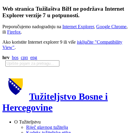
Web stranica Tužilaštva BiH ne podržava Internet
Explorer verzije 7 u potpunosti.
Preporučujemo nadogradnju na
Internet Explorer
,
Google Chrome
,
ili
Firefox
.
Ako koristite Internet explorer 9 ili više
isključite "Compatibility
View"
.
hrv
bos
срп
eng
Tužiteljstvo Bosne i
Hercegovine
O Tužiteljstvu
Riječ glavnog tužitelja
Kodeks tužiteljske etike