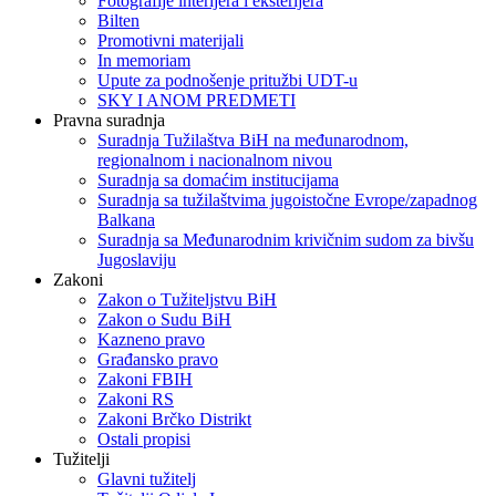
Fotografije interijera i eksterijera
Bilten
Promotivni materijali
In memoriam
Upute za podnošenje pritužbi UDT-u
SKY I ANOM PREDMETI
Pravna suradnja
Suradnja Tužilaštva BiH na međunarodnom,
regionalnom i nacionalnom nivou
Suradnja sa domaćim institucijama
Suradnja sa tužilaštvima jugoistočne Evrope/zapadnog
Balkana
Suradnja sa Međunarodnim krivičnim sudom za bivšu
Jugoslaviju
Zakoni
Zakon o Тužiteljstvu BiH
Zakon o Sudu BiH
Kazneno pravo
Građansko pravo
Zakoni FBIH
Zakoni RS
Zakoni Brčko Distrikt
Ostali propisi
Tužitelji
Glavni tužitelj