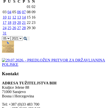
P
U
S
Č
P
S
N
01
02
03
04
05
06
07
08
09
10
11
12
13
14
15
16
17
18
19
20
21
22
23
24
25
26
27
28
29
30
31
Kontakt
ADRESA TUŽITELJSTVA BIH
Kraljice Jelene 88
71000 Sarajevo
Bosna i Hercegovina
Tel: +387 (0)33 483 700