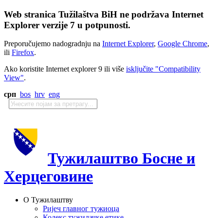
Web stranica Tužilaštva BiH ne podržava Internet
Explorer verzije 7 u potpunosti.
Preporučujemo nadogradnju na
Internet Explorer
,
Google Chrome
,
ili
Firefox
.
Ako koristite Internet explorer 9 ili više
isključite "Compatibility
View"
.
срп
bos
hrv
eng
Тужилаштво Босне и
Херцеговине
О Тужилаштву
Ријеч главног тужиоца
Кодекс тужилачке етике