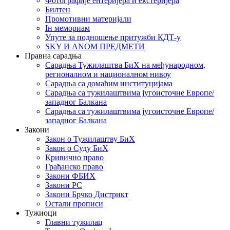
Фотографије ентеријера и екстеријера
Билтен
Промотивни материјали
Iн мемориам
Упуте за подношење притужби КДТ-у
SKY И ANOM ПРЕДМЕТИ
Правна сарадња
Сарадња Тужилаштва БиХ на међународном,
регионалном и националном нивоу
Сарадња са домаћим институцијама
Сарадња са тужилаштвима југоисточне Европе/
западног Балкана
Сарадња са тужилаштвима југоисточне Европе/
западног Балкана
Закони
Закон о Тужилаштву БиХ
Закон о Суду БиХ
Кривично право
Грађанско право
Закони ФБИХ
Закони РС
Закони Брчко Дистрикт
Остали прописи
Тужиоци
Главни тужилац