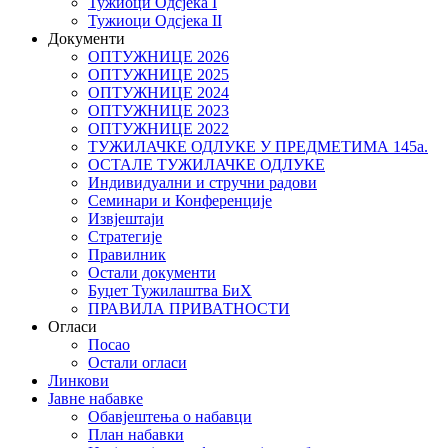
Тужиоци Oдсјекa I
Тужиоци Oдсјекa II
Документи
ОПТУЖНИЦЕ 2026
ОПТУЖНИЦЕ 2025
ОПТУЖНИЦЕ 2024
ОПТУЖНИЦЕ 2023
ОПТУЖНИЦЕ 2022
ТУЖИЛАЧКЕ ОДЛУКЕ У ПРЕДМЕТИМА 145а.
ОСТАЛЕ ТУЖИЛАЧКЕ ОДЛУКЕ
Индивидуални и стручни радови
Семинари и Конференције
Извјештаји
Стратегије
Правилник
Остали документи
Буџет Тужилаштва БиХ
ПРАВИЛА ПРИВАТНОСТИ
Огласи
Посао
Остали огласи
Линкови
Јавне набавке
Обавјештења о набавци
План набавки