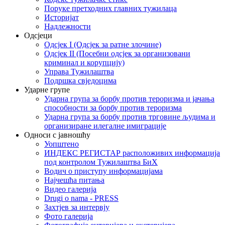
Поруке претходних главних тужилаца
Историјат
Надлежности
Одсјеци
Одсјек I (Одсјек за ратне злочине)
Одсјек II (Посебни одсјек за организовани
криминал и корупцију)
Управа Тужилаштва
Подршка свједоцима
Ударне групе
Ударна група за борбу против тероризма и јачања
способности за борбу против тероризма
Ударна група за борбу против трговине људима и
организиране илегалне имиграције
Односи с јавношћу
Уопштено
ИНДЕКС РЕГИСТАР расположивих информација
под контролом Тужилаштва БиХ
Водич о приступу информацијама
Најчешћа питања
Видео галерија
Drugi o nama - PRESS
Захтјев за интервју
Фото галерија