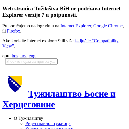
Web stranica Tužilaštva BiH ne podržava Internet
Explorer verzije 7 u potpunosti.
Preporučujemo nadogradnju na
Internet Explorer
,
Google Chrome
,
ili
Firefox
.
Ako koristite Internet explorer 9 ili više
isključite "Compatibility
View"
.
срп
bos
hrv
eng
Тужилаштво Босне и
Херцеговине
О Тужилаштву
Ријеч главног тужиоца
Кодекс тужилачке етике