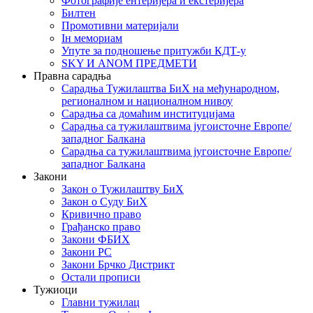
Фотографије ентеријера и екстеријера
Билтен
Промотивни материјали
Iн мемориам
Упуте за подношење притужби КДТ-у
SKY И ANOM ПРЕДМЕТИ
Правна сарадња
Сарадња Тужилаштва БиХ на међународном,
регионалном и националном нивоу
Сарадња са домаћим институцијама
Сарадња са тужилаштвима југоисточне Европе/
западног Балкана
Сарадња са тужилаштвима југоисточне Европе/
западног Балкана
Закони
Закон о Тужилаштву БиХ
Закон о Суду БиХ
Кривично право
Грађанско право
Закони ФБИХ
Закони РС
Закони Брчко Дистрикт
Остали прописи
Тужиоци
Главни тужилац