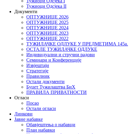
Тужиоци Oдсјекa I
Тужиоци Oдсјекa II
Документи
ОПТУЖНИЦЕ 2026
ОПТУЖНИЦЕ 2025
ОПТУЖНИЦЕ 2024
ОПТУЖНИЦЕ 2023
ОПТУЖНИЦЕ 2022
ТУЖИЛАЧКЕ ОДЛУКЕ У ПРЕДМЕТИМА 145а.
ОСТАЛЕ ТУЖИЛАЧКЕ ОДЛУКЕ
Индивидуални и стручни радови
Семинари и Конференције
Извјештаји
Стратегије
Правилник
Остали документи
Буџет Тужилаштва БиХ
ПРАВИЛА ПРИВАТНОСТИ
Огласи
Посао
Остали огласи
Линкови
Јавне набавке
Обавјештења о набавци
План набавки