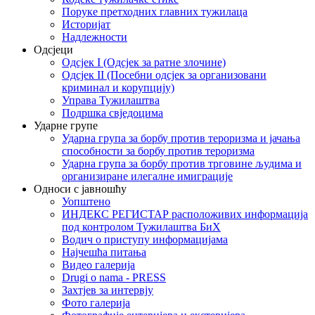
Поруке претходних главних тужилаца
Историјат
Надлежности
Одсјеци
Одсјек I (Одсјек за ратне злочине)
Одсјек II (Посебни одсјек за организовани
криминал и корупцију)
Управа Тужилаштва
Подршка свједоцима
Ударне групе
Ударна група за борбу против тероризма и јачања
способности за борбу против тероризма
Ударна група за борбу против трговине људима и
организиране илегалне имиграције
Односи с јавношћу
Уопштено
ИНДЕКС РЕГИСТАР расположивих информација
под контролом Тужилаштва БиХ
Водич о приступу информацијама
Најчешћа питања
Видео галерија
Drugi o nama - PRESS
Захтјев за интервју
Фото галерија