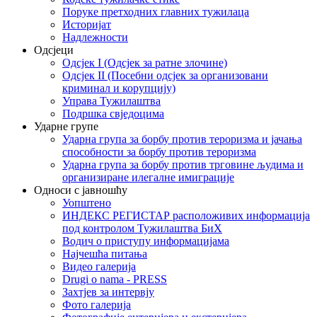
Поруке претходних главних тужилаца
Историјат
Надлежности
Одсјеци
Одсјек I (Одсјек за ратне злочине)
Одсјек II (Посебни одсјек за организовани
криминал и корупцију)
Управа Тужилаштва
Подршка свједоцима
Ударне групе
Ударна група за борбу против тероризма и јачања
способности за борбу против тероризма
Ударна група за борбу против трговине људима и
организиране илегалне имиграције
Односи с јавношћу
Уопштено
ИНДЕКС РЕГИСТАР расположивих информација
под контролом Тужилаштва БиХ
Водич о приступу информацијама
Најчешћа питања
Видео галерија
Drugi o nama - PRESS
Захтјев за интервју
Фото галерија