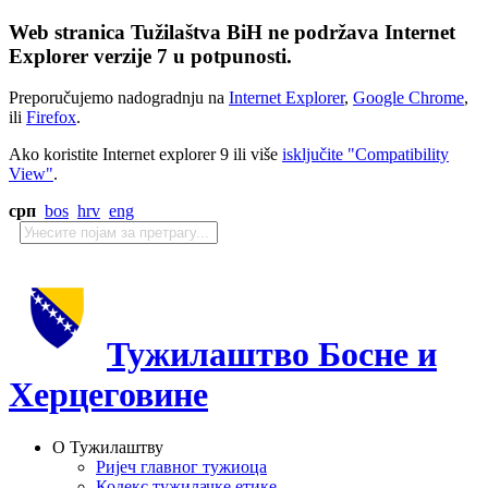
Web stranica Tužilaštva BiH ne podržava Internet
Explorer verzije 7 u potpunosti.
Preporučujemo nadogradnju na
Internet Explorer
,
Google Chrome
,
ili
Firefox
.
Ako koristite Internet explorer 9 ili više
isključite "Compatibility
View"
.
срп
bos
hrv
eng
Тужилаштво Босне и
Херцеговине
О Тужилаштву
Ријеч главног тужиоца
Кодекс тужилачке етике