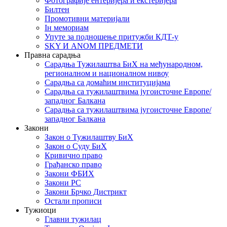
Фотографије ентеријера и екстеријера
Билтен
Промотивни материјали
Iн мемориам
Упуте за подношење притужби КДТ-у
SKY И ANOM ПРЕДМЕТИ
Правна сарадња
Сарадња Тужилаштва БиХ на међународном,
регионалном и националном нивоу
Сарадња са домаћим институцијама
Сарадња са тужилаштвима југоисточне Европе/
западног Балкана
Сарадња са тужилаштвима југоисточне Европе/
западног Балкана
Закони
Закон о Тужилаштву БиХ
Закон о Суду БиХ
Кривично право
Грађанско право
Закони ФБИХ
Закони РС
Закони Брчко Дистрикт
Остали прописи
Тужиоци
Главни тужилац