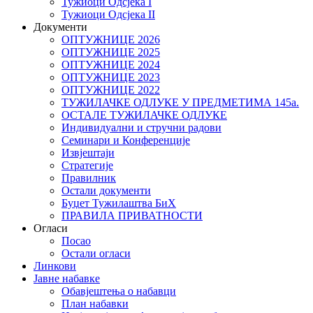
Тужиоци Oдсјекa I
Тужиоци Oдсјекa II
Документи
ОПТУЖНИЦЕ 2026
ОПТУЖНИЦЕ 2025
ОПТУЖНИЦЕ 2024
ОПТУЖНИЦЕ 2023
ОПТУЖНИЦЕ 2022
ТУЖИЛАЧКЕ ОДЛУКЕ У ПРЕДМЕТИМА 145а.
ОСТАЛЕ ТУЖИЛАЧКЕ ОДЛУКЕ
Индивидуални и стручни радови
Семинари и Конференције
Извјештаји
Стратегије
Правилник
Остали документи
Буџет Тужилаштва БиХ
ПРАВИЛА ПРИВАТНОСТИ
Огласи
Посао
Остали огласи
Линкови
Јавне набавке
Обавјештења о набавци
План набавки