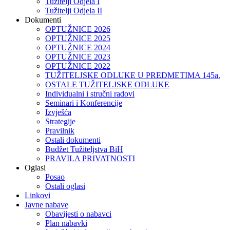
Tužitelji Odjela I
Tužitelji Odjela II
Dokumenti
OPTUŽNICE 2026
OPTUŽNICE 2025
OPTUŽNICE 2024
OPTUŽNICE 2023
OPTUŽNICE 2022
TUŽITELJSKE ODLUKE U PREDMETIMA 145a.
OSTALE TUŽITELJSKE ODLUKE
Individualni i stručni radovi
Seminari i Konferencije
Izvješća
Strategije
Pravilnik
Ostali dokumenti
Budžet Tužiteljstva BiH
PRAVILA PRIVATNOSTI
Oglasi
Posao
Ostali oglasi
Linkovi
Javne nabave
Obavijesti o nabavci
Plan nabavki