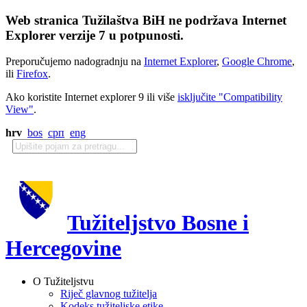
Web stranica Tužilaštva BiH ne podržava Internet
Explorer verzije 7 u potpunosti.
Preporučujemo nadogradnju na
Internet Explorer
,
Google Chrome
,
ili
Firefox
.
Ako koristite Internet explorer 9 ili više
isključite "Compatibility
View"
.
hrv
bos
срп
eng
Tužiteljstvo Bosne i
Hercegovine
O Tužiteljstvu
Riječ glavnog tužitelja
Kodeks tužiteljske etike