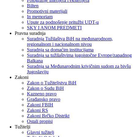
Fotografije interijera i eksterijera
Bilten
Promotivni materijali
In memoriam
Upute za podnošenje pritužbi UDT-u
SKY I ANOM PREDMETI
Pravna suradnja
Suradnja Tužilaštva BiH na međunarodnom,
regionalnom i nacionalnom nivou
Suradnja sa domaćim institucijama
Suradnja sa tužilaštvima jugoistočne Evrope/zapadnog
Balkana
Suradnja sa Međunarodnim krivičnim sudom za bivšu
Jugoslaviju
Zakoni
Zakon o Тužiteljstvu BiH
Zakon o Sudu BiH
Kazneno pravo
Građansko pravo
Zakoni FBIH
Zakoni RS
Zakoni Brčko Distrikt
Ostali propisi
Tužitelji
Glavni tužitelj