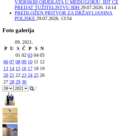
VJERSKIH OBJEKATA U MEĐUGORJU, BIT ĆE
PREDAT TUŽITELJSTVU BIH
29.07.2026. 14:14
PREDLOŽEN PRITVOR ZA DRŽAVLJANINA
POLJSKE
29.07.2026. 13:54
Foto galerija
09. 2021.
P
U
S
Č
P
S
N
01
02
03
04
05
06
07
08
09
10
11
12
13
14
15
16
17
18
19
20
21
22
23
24
25
26
27
28
29
30