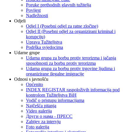
Poruke prethodnih glavnih tužitelja
Povijest
Nadležnosti
Odjeli
Odjel I (Posebni odjel za ratne zločine)
Odjel II (Posebni odjel za organizirani kriminal i
korupciju)
Uprava Tužiteljstva
Podrška svjedocima
Udarne grupe
Udarna grupa za borbu protiv terorizma i jačanja
sposobnosti za borbu protiv terorizma
Udarna grupa za borbu protiv trgovine ljudima i
organizirane ilegalne imigracije
Odnosi s javnošću
Općenito
INDEX REGISTAR raspoloživih informacija pod
kontrolom Tužiteljstva BiH
Vodič o pristupu informacijama
Najčešća pitanja
Video galerija
Други о нама - ПРЕСC
Zahtjev za intervju
Foto galerija