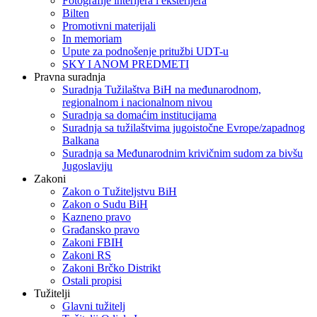
Fotografije interijera i eksterijera
Bilten
Promotivni materijali
In memoriam
Upute za podnošenje pritužbi UDT-u
SKY I ANOM PREDMETI
Pravna suradnja
Suradnja Tužilaštva BiH na međunarodnom,
regionalnom i nacionalnom nivou
Suradnja sa domaćim institucijama
Suradnja sa tužilaštvima jugoistočne Evrope/zapadnog
Balkana
Suradnja sa Međunarodnim krivičnim sudom za bivšu
Jugoslaviju
Zakoni
Zakon o Тužiteljstvu BiH
Zakon o Sudu BiH
Kazneno pravo
Građansko pravo
Zakoni FBIH
Zakoni RS
Zakoni Brčko Distrikt
Ostali propisi
Tužitelji
Glavni tužitelj