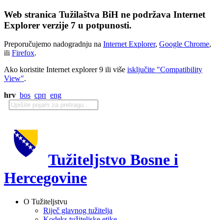
Web stranica Tužilaštva BiH ne podržava Internet
Explorer verzije 7 u potpunosti.
Preporučujemo nadogradnju na
Internet Explorer
,
Google Chrome
,
ili
Firefox
.
Ako koristite Internet explorer 9 ili više
isključite "Compatibility
View"
.
hrv
bos
срп
eng
Tužiteljstvo Bosne i
Hercegovine
O Tužiteljstvu
Riječ glavnog tužitelja
Kodeks tužiteljske etike