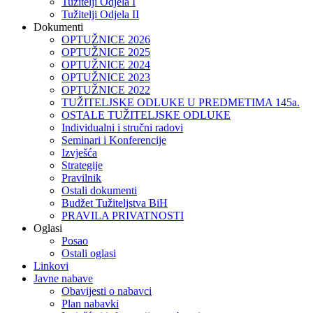
Tužitelji Odjela I
Tužitelji Odjela II
Dokumenti
OPTUŽNICE 2026
OPTUŽNICE 2025
OPTUŽNICE 2024
OPTUŽNICE 2023
OPTUŽNICE 2022
TUŽITELJSKE ODLUKE U PREDMETIMA 145a.
OSTALE TUŽITELJSKE ODLUKE
Individualni i stručni radovi
Seminari i Konferencije
Izvješća
Strategije
Pravilnik
Ostali dokumenti
Budžet Tužiteljstva BiH
PRAVILA PRIVATNOSTI
Oglasi
Posao
Ostali oglasi
Linkovi
Javne nabave
Obavijesti o nabavci
Plan nabavki