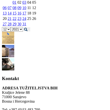
01
02
03
04
05
06
07
08
09
10
11
12
13
14
15
16
17
18
19
20
21
22
23
24
25
26
27
28
29
30
31
Kontakt
ADRESA TUŽITELJSTVA BIH
Kraljice Jelene 88
71000 Sarajevo
Bosna i Hercegovina
Tel: +387 (0)33 483 700