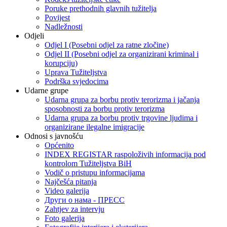
Poruke prethodnih glavnih tužitelja
Povijest
Nadležnosti
Odjeli
Odjel I (Posebni odjel za ratne zločine)
Odjel II (Posebni odjel za organizirani kriminal i
korupciju)
Uprava Tužiteljstva
Podrška svjedocima
Udarne grupe
Udarna grupa za borbu protiv terorizma i jačanja
sposobnosti za borbu protiv terorizma
Udarna grupa za borbu protiv trgovine ljudima i
organizirane ilegalne imigracije
Odnosi s javnošću
Općenito
INDEX REGISTAR raspoloživih informacija pod
kontrolom Tužiteljstva BiH
Vodič o pristupu informacijama
Najčešća pitanja
Video galerija
Други о нама - ПРЕСC
Zahtjev za intervju
Foto galerija