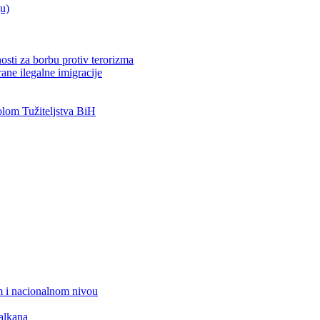
ju)
osti za borbu protiv terorizma
ane ilegalne imigracije
om Tužiteljstva BiH
 i nacionalnom nivou
alkana