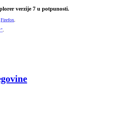
lorer verzije 7 u potpunosti.
i
Firefox
.
w"
.
egovine