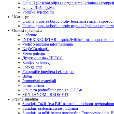
Odjel II (Posebni odjel za organizirani kriminal i korupci
Uprava Tužiteljstva
Podrška svjedocima
Udarne grupe
Udarna grupa za borbu protiv terorizma i jačanja sposobn
Udarna grupa za borbu protiv trgovine ljudima i organizir
Odnosi s javnošću
Općenito
INDEX REGISTAR raspoloživih informacija pod kontrol
Vodič o pristupu informacijama
Najčešća pitanja
Video galerija
Други о нама - ПРЕСC
Zahtjev za intervju
Foto galerija
Fotografije interijera i eksterijera
Bilten
Promotivni materijali
In memoriam
Upute za podnošenje pritužbi UDT-u
SKY I ANOM PREDMETI
Pravna suradnja
Suradnja Tužilaštva BiH na međunarodnom, regionalnom
Suradnja sa domaćim institucijama
Suradnja sa tužilaštvima jugoistočne Evrope/zapadnog B