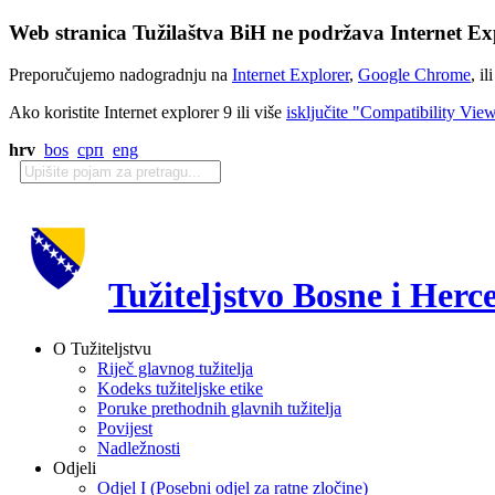
Web stranica Tužilaštva BiH ne podržava Internet Exp
Preporučujemo nadogradnju na
Internet Explorer
,
Google Chrome
, il
Ako koristite Internet explorer 9 ili više
isključite "Compatibility Vie
hrv
bos
срп
eng
Tužiteljstvo Bosne i Herc
O Tužiteljstvu
Riječ glavnog tužitelja
Kodeks tužiteljske etike
Poruke prethodnih glavnih tužitelja
Povijest
Nadležnosti
Odjeli
Odjel I (Posebni odjel za ratne zločine)