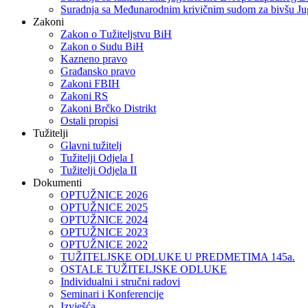
Suradnja sa Međunarodnim krivičnim sudom za bivšu Ju
Zakoni
Zakon o Тužiteljstvu BiH
Zakon o Sudu BiH
Kazneno pravo
Građansko pravo
Zakoni FBIH
Zakoni RS
Zakoni Brčko Distrikt
Ostali propisi
Tužitelji
Glavni tužitelj
Tužitelji Odjela I
Tužitelji Odjela II
Dokumenti
OPTUŽNICE 2026
OPTUŽNICE 2025
OPTUŽNICE 2024
OPTUŽNICE 2023
OPTUŽNICE 2022
TUŽITELJSKE ODLUKE U PREDMETIMA 145a.
OSTALE TUŽITELJSKE ODLUKE
Individualni i stručni radovi
Seminari i Konferencije
Izvješća