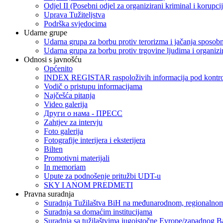
Odjel II (Posebni odjel za organizirani kriminal i korupci
Uprava Tužiteljstva
Podrška svjedocima
Udarne grupe
Udarna grupa za borbu protiv terorizma i jačanja sposobn
Udarna grupa za borbu protiv trgovine ljudima i organizir
Odnosi s javnošću
Općenito
INDEX REGISTAR raspoloživih informacija pod kontrol
Vodič o pristupu informacijama
Najčešća pitanja
Video galerija
Други о нама - ПРЕСC
Zahtjev za intervju
Foto galerija
Fotografije interijera i eksterijera
Bilten
Promotivni materijali
In memoriam
Upute za podnošenje pritužbi UDT-u
SKY I ANOM PREDMETI
Pravna suradnja
Suradnja Tužilaštva BiH na međunarodnom, regionalnom
Suradnja sa domaćim institucijama
Suradnja sa tužilaštvima jugoistočne Evrope/zapadnog B