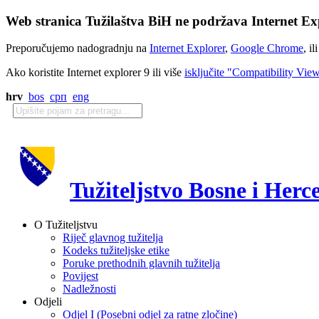
Web stranica Tužilaštva BiH ne podržava Internet Exp
Preporučujemo nadogradnju na
Internet Explorer
,
Google Chrome
, il
Ako koristite Internet explorer 9 ili više
isključite "Compatibility Vie
hrv
bos
срп
eng
Tužiteljstvo Bosne i Herc
O Tužiteljstvu
Riječ glavnog tužitelja
Kodeks tužiteljske etike
Poruke prethodnih glavnih tužitelja
Povijest
Nadležnosti
Odjeli
Odjel I (Posebni odjel za ratne zločine)