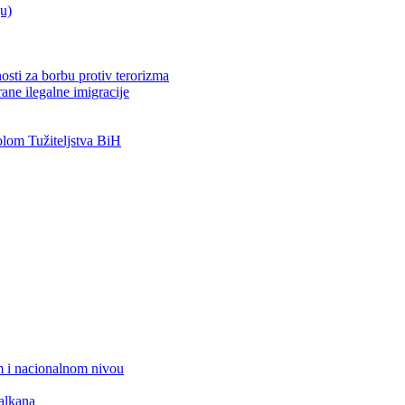
ju)
osti za borbu protiv terorizma
ane ilegalne imigracije
om Tužiteljstva BiH
 i nacionalnom nivou
alkana