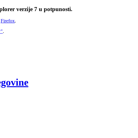
lorer verzije 7 u potpunosti.
i
Firefox
.
w"
.
egovine