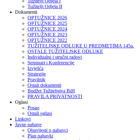
Tužitelji Odjela I
Tužitelji Odjela II
Dokumenti
OPTUŽNICE 2026
OPTUŽNICE 2025
OPTUŽNICE 2024
OPTUŽNICE 2023
OPTUŽNICE 2022
TUŽITELJSKE ODLUKE U PREDMETIMA 145a.
OSTALE TUŽITELJSKE ODLUKE
Individualni i stručni radovi
Seminari i Konferencije
Izvješća
Strategije
Pravilnik
Ostali dokumenti
Budžet Tužiteljstva BiH
PRAVILA PRIVATNOSTI
Oglasi
Posao
Ostali oglasi
Linkovi
Javne nabave
Obavijesti o nabavci
Plan nabavki