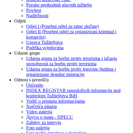
Poruke prethodnih glavnih tužitelja
Povijest
Nadležnosti
Odjeli
Odjel I (Posebni odjel za ratne zločine)
Odjel II (Posebni odjel za organizirani kriminal i
korupciju)
Uprava Tužiteljstva
Podrška svjedocima
Udarne grupe
Udarna grupa za borbu protiv terorizma i jačanja
sposobnosti za borbu protiv terorizma
Udarna grupa za borbu protiv trgovine ljudima i
organizirane ilegalne imigracije
Odnosi s javnošću
Općenito
INDEX REGISTAR raspoloživih informacija pod
kontrolom Tužiteljstva BiH
Vodič o pristupu informacijama
Najčešća pitanja
Video galerija
Други о нама - ПРЕСC
Zahtjev za intervju
Foto galerija