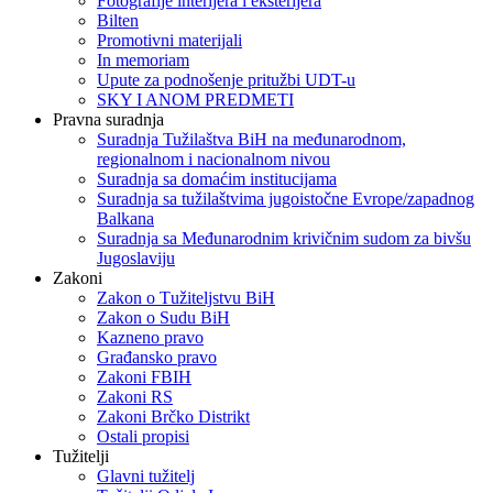
Fotografije interijera i eksterijera
Bilten
Promotivni materijali
In memoriam
Upute za podnošenje pritužbi UDT-u
SKY I ANOM PREDMETI
Pravna suradnja
Suradnja Tužilaštva BiH na međunarodnom,
regionalnom i nacionalnom nivou
Suradnja sa domaćim institucijama
Suradnja sa tužilaštvima jugoistočne Evrope/zapadnog
Balkana
Suradnja sa Međunarodnim krivičnim sudom za bivšu
Jugoslaviju
Zakoni
Zakon o Тužiteljstvu BiH
Zakon o Sudu BiH
Kazneno pravo
Građansko pravo
Zakoni FBIH
Zakoni RS
Zakoni Brčko Distrikt
Ostali propisi
Tužitelji
Glavni tužitelj