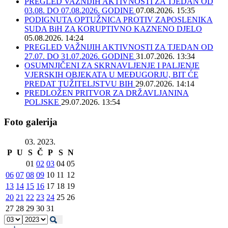
PREGLED VAŽNIJIH AKTIVNOSTI ZA TJEDAN OD
03.08. DO 07.08.2026. GODINE
07.08.2026. 15:35
PODIGNUTA OPTUŽNICA PROTIV ZAPOSLENIKA
SUDA BiH ZA KORUPTIVNO KAZNENO DJELO
05.08.2026. 14:24
PREGLED VAŽNIJIH AKTIVNOSTI ZA TJEDAN OD
27.07. DO 31.07.2026. GODINE
31.07.2026. 13:34
OSUMNJIČENI ZA SKRNAVLJENJE I PALJENJE
VJERSKIH OBJEKATA U MEĐUGORJU, BIT ĆE
PREDAT TUŽITELJSTVU BIH
29.07.2026. 14:14
PREDLOŽEN PRITVOR ZA DRŽAVLJANINA
POLJSKE
29.07.2026. 13:54
Foto galerija
03. 2023.
P
U
S
Č
P
S
N
01
02
03
04
05
06
07
08
09
10
11
12
13
14
15
16
17
18
19
20
21
22
23
24
25
26
27
28
29
30
31