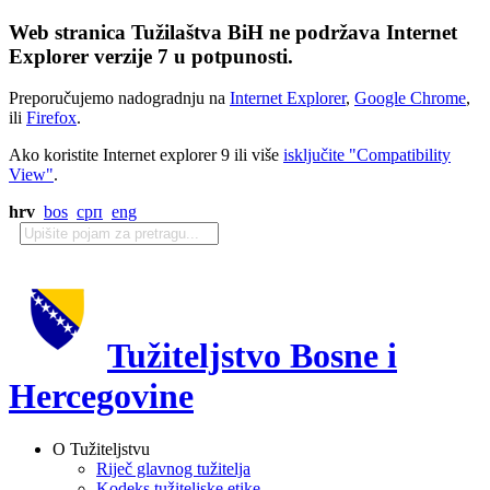
Web stranica Tužilaštva BiH ne podržava Internet
Explorer verzije 7 u potpunosti.
Preporučujemo nadogradnju na
Internet Explorer
,
Google Chrome
,
ili
Firefox
.
Ako koristite Internet explorer 9 ili više
isključite "Compatibility
View"
.
hrv
bos
срп
eng
Tužiteljstvo Bosne i
Hercegovine
O Tužiteljstvu
Riječ glavnog tužitelja
Kodeks tužiteljske etike