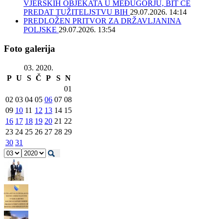
VJERSKIH OBJEKATA U MEĐUGORJU, BIT ĆE
PREDAT TUŽITELJSTVU BIH
29.07.2026. 14:14
PREDLOŽEN PRITVOR ZA DRŽAVLJANINA
POLJSKE
29.07.2026. 13:54
Foto galerija
03. 2020.
P
U
S
Č
P
S
N
01
02
03
04
05
06
07
08
09
10
11
12
13
14
15
16
17
18
19
20
21
22
23
24
25
26
27
28
29
30
31