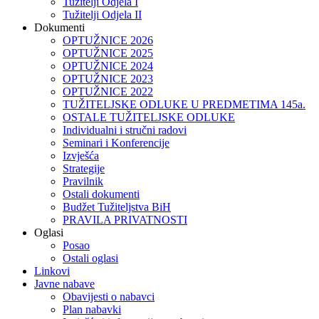
Tužitelji Odjela I
Tužitelji Odjela II
Dokumenti
OPTUŽNICE 2026
OPTUŽNICE 2025
OPTUŽNICE 2024
OPTUŽNICE 2023
OPTUŽNICE 2022
TUŽITELJSKE ODLUKE U PREDMETIMA 145a.
OSTALE TUŽITELJSKE ODLUKE
Individualni i stručni radovi
Seminari i Konferencije
Izvješća
Strategije
Pravilnik
Ostali dokumenti
Budžet Tužiteljstva BiH
PRAVILA PRIVATNOSTI
Oglasi
Posao
Ostali oglasi
Linkovi
Javne nabave
Obavijesti o nabavci
Plan nabavki