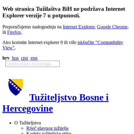
Web stranica Tužilaštva BiH ne podržava Internet
Explorer verzije 7 u potpunosti.
Preporučujemo nadogradnju na
Internet Explorer
,
Google Chrome
,
ili
Firefox
.
Ako koristite Internet explorer 9 ili više
isključite "Compatibility
View"
.
hrv
bos
срп
eng
Tužiteljstvo Bosne i
Hercegovine
O Tužiteljstvu
Riječ glavnog tužitelja
Kodeks tužiteljske etike