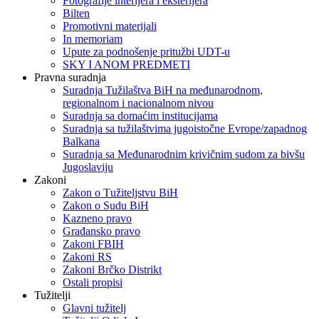
Fotografije interijera i eksterijera
Bilten
Promotivni materijali
In memoriam
Upute za podnošenje pritužbi UDT-u
SKY I ANOM PREDMETI
Pravna suradnja
Suradnja Tužilaštva BiH na međunarodnom,
regionalnom i nacionalnom nivou
Suradnja sa domaćim institucijama
Suradnja sa tužilaštvima jugoistočne Evrope/zapadnog
Balkana
Suradnja sa Međunarodnim krivičnim sudom za bivšu
Jugoslaviju
Zakoni
Zakon o Тužiteljstvu BiH
Zakon o Sudu BiH
Kazneno pravo
Građansko pravo
Zakoni FBIH
Zakoni RS
Zakoni Brčko Distrikt
Ostali propisi
Tužitelji
Glavni tužitelj