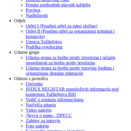
Poruke prethodnih glavnih tužitelja
Povijest
Nadležnosti
Odjeli
Odjel I (Posebni odjel za ratne zločine)
Odjel II (Posebni odjel za organizirani kriminal i
korupciju)
Uprava Tužiteljstva
Podrška svjedocima
Udarne grupe
Udarna grupa za borbu protiv terorizma i jačanja
sposobnosti za borbu protiv terorizma
Udarna grupa za borbu protiv trgovine ljudima i
organizirane ilegalne imigracije
Odnosi s javnošću
Općenito
INDEX REGISTAR raspoloživih informacija pod
kontrolom Tužiteljstva BiH
Vodič o pristupu informacijama
Najčešća pitanja
Video galerija
Други о нама - ПРЕСC
Zahtjev za intervju
Foto galerija