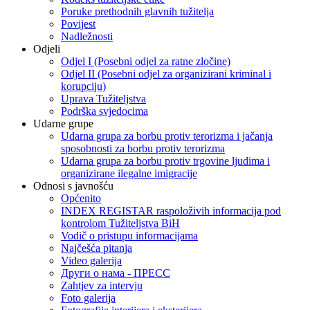
Poruke prethodnih glavnih tužitelja
Povijest
Nadležnosti
Odjeli
Odjel I (Posebni odjel za ratne zločine)
Odjel II (Posebni odjel za organizirani kriminal i
korupciju)
Uprava Tužiteljstva
Podrška svjedocima
Udarne grupe
Udarna grupa za borbu protiv terorizma i jačanja
sposobnosti za borbu protiv terorizma
Udarna grupa za borbu protiv trgovine ljudima i
organizirane ilegalne imigracije
Odnosi s javnošću
Općenito
INDEX REGISTAR raspoloživih informacija pod
kontrolom Tužiteljstva BiH
Vodič o pristupu informacijama
Najčešća pitanja
Video galerija
Други о нама - ПРЕСC
Zahtjev za intervju
Foto galerija