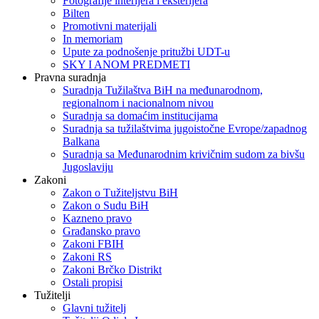
Fotografije interijera i eksterijera
Bilten
Promotivni materijali
In memoriam
Upute za podnošenje pritužbi UDT-u
SKY I ANOM PREDMETI
Pravna suradnja
Suradnja Tužilaštva BiH na međunarodnom,
regionalnom i nacionalnom nivou
Suradnja sa domaćim institucijama
Suradnja sa tužilaštvima jugoistočne Evrope/zapadnog
Balkana
Suradnja sa Međunarodnim krivičnim sudom za bivšu
Jugoslaviju
Zakoni
Zakon o Тužiteljstvu BiH
Zakon o Sudu BiH
Kazneno pravo
Građansko pravo
Zakoni FBIH
Zakoni RS
Zakoni Brčko Distrikt
Ostali propisi
Tužitelji
Glavni tužitelj