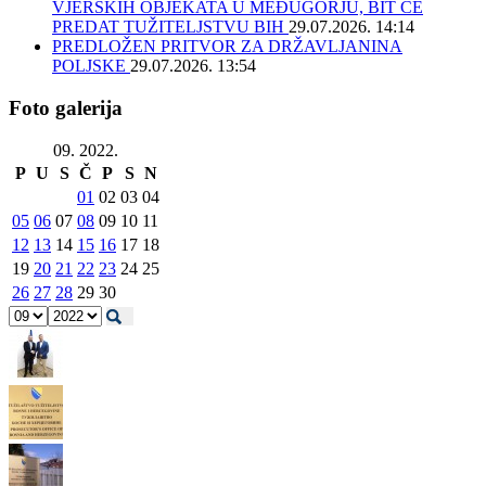
VJERSKIH OBJEKATA U MEĐUGORJU, BIT ĆE
PREDAT TUŽITELJSTVU BIH
29.07.2026. 14:14
PREDLOŽEN PRITVOR ZA DRŽAVLJANINA
POLJSKE
29.07.2026. 13:54
Foto galerija
09. 2022.
P
U
S
Č
P
S
N
01
02
03
04
05
06
07
08
09
10
11
12
13
14
15
16
17
18
19
20
21
22
23
24
25
26
27
28
29
30