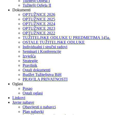
Tužitelji Odjela I
Tužitelji Odjela II
Dokumenti
OPTUŽNICE 2026
OPTUŽNICE 2025
OPTUŽNICE 2024
OPTUŽNICE 2023
OPTUŽNICE 2022
TUŽITELJSKE ODLUKE U PREDMETIMA 145a.
OSTALE TUŽITELJSKE ODLUKE
Individualni i stručni radovi
Seminari i Konferencije
Izvješća
Strategije
Pravilnik
Ostali dokumenti
Budžet Tužiteljstva BiH
PRAVILA PRIVATNOSTI
Oglasi
Posao
Ostali oglasi
Linkovi
Javne nabave
Obavijesti o nabavci
Plan nabavki