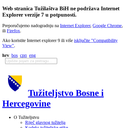
Web stranica Tužilaštva BiH ne podržava Internet
Explorer verzije 7 u potpunosti.
Preporučujemo nadogradnju na
Internet Explorer
,
Google Chrome
,
ili
Firefox
.
Ako koristite Internet explorer 9 ili više
isključite "Compatibility
View"
.
hrv
bos
срп
eng
Tužiteljstvo Bosne i
Hercegovine
O Tužiteljstvu
Riječ glavnog tužitelja
Kodeks tužiteljske etike