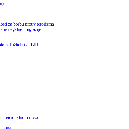
ju)
osti za borbu protiv terorizma
ane ilegalne imigracije
om Tužiteljstva BiH
 i nacionalnom nivou
alkana