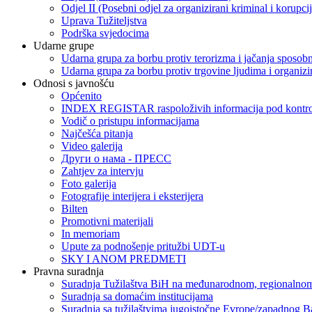
Odjel II (Posebni odjel za organizirani kriminal i korupci
Uprava Tužiteljstva
Podrška svjedocima
Udarne grupe
Udarna grupa za borbu protiv terorizma i jačanja sposobn
Udarna grupa za borbu protiv trgovine ljudima i organizir
Odnosi s javnošću
Općenito
INDEX REGISTAR raspoloživih informacija pod kontrol
Vodič o pristupu informacijama
Najčešća pitanja
Video galerija
Други о нама - ПРЕСC
Zahtjev za intervju
Foto galerija
Fotografije interijera i eksterijera
Bilten
Promotivni materijali
In memoriam
Upute za podnošenje pritužbi UDT-u
SKY I ANOM PREDMETI
Pravna suradnja
Suradnja Tužilaštva BiH na međunarodnom, regionalnom
Suradnja sa domaćim institucijama
Suradnja sa tužilaštvima jugoistočne Evrope/zapadnog B