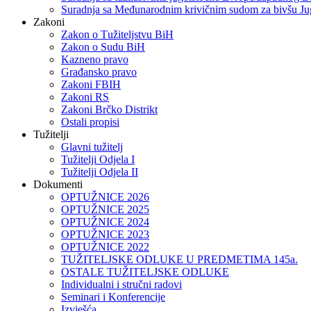
Suradnja sa Međunarodnim krivičnim sudom za bivšu Ju
Zakoni
Zakon o Тužiteljstvu BiH
Zakon o Sudu BiH
Kazneno pravo
Građansko pravo
Zakoni FBIH
Zakoni RS
Zakoni Brčko Distrikt
Ostali propisi
Tužitelji
Glavni tužitelj
Tužitelji Odjela I
Tužitelji Odjela II
Dokumenti
OPTUŽNICE 2026
OPTUŽNICE 2025
OPTUŽNICE 2024
OPTUŽNICE 2023
OPTUŽNICE 2022
TUŽITELJSKE ODLUKE U PREDMETIMA 145a.
OSTALE TUŽITELJSKE ODLUKE
Individualni i stručni radovi
Seminari i Konferencije
Izvješća