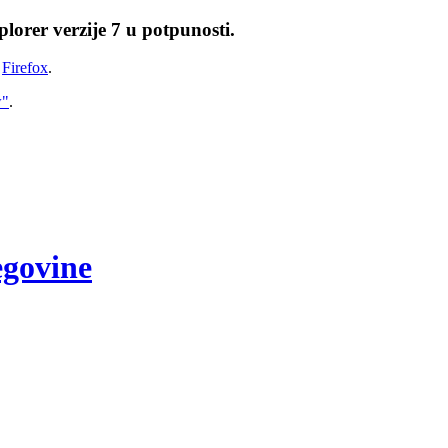
lorer verzije 7 u potpunosti.
i
Firefox
.
w"
.
egovine