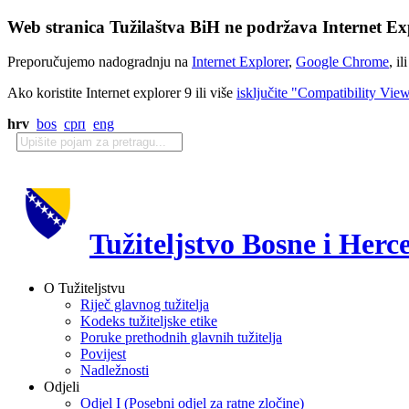
Web stranica Tužilaštva BiH ne podržava Internet Exp
Preporučujemo nadogradnju na
Internet Explorer
,
Google Chrome
, il
Ako koristite Internet explorer 9 ili više
isključite "Compatibility Vie
hrv
bos
срп
eng
Tužiteljstvo Bosne i Herc
O Tužiteljstvu
Riječ glavnog tužitelja
Kodeks tužiteljske etike
Poruke prethodnih glavnih tužitelja
Povijest
Nadležnosti
Odjeli
Odjel I (Posebni odjel za ratne zločine)