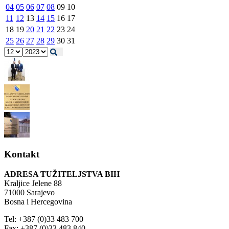
04
05
06
07
08
09
10
11
12
13
14
15
16
17
18
19
20
21
22
23
24
25
26
27
28
29
30
31
Kontakt
ADRESA TUŽITELJSTVA BIH
Kraljice Jelene 88
71000 Sarajevo
Bosna i Hercegovina
Tel: +387 (0)33 483 700
Fax: +387 (0)33 483 840