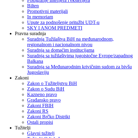
Fotografije interijera i eksterijera
Bilten
Promotivni materijali
In memoriam
Upute za podnošenje pritužbi UDT-u
SKY I ANOM PREDMETI
Pravna suradnja
Suradnja Tužilaštva BiH na međunarodnom,
regionalnom i nacionalnom nivou
Suradnja sa domaćim institucijama
Suradnja sa tužilaštvima jugoistočne Evrope/zapadnog
Balkana
Suradnja sa Međunarodnim krivičnim sudom za bivšu
Jugoslaviju
Zakoni
Zakon o Тužiteljstvu BiH
Zakon o Sudu BiH
Kazneno pravo
Građansko pravo
Zakoni FBIH
Zakoni RS
Zakoni Brčko Distrikt
Ostali propisi
Tužitelji
Glavni tužitelj