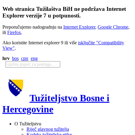
Web stranica Tužilaštva BiH ne podržava Internet
Explorer verzije 7 u potpunosti.
Preporučujemo nadogradnju na
Internet Explorer
,
Google Chrome
,
ili
Firefox
.
Ako koristite Internet explorer 9 ili više
isključite "Compatibility
View"
.
hrv
bos
срп
eng
Tužiteljstvo Bosne i
Hercegovine
O Tužiteljstvu
Riječ glavnog tužitelja
Kodeks tužiteljske etike