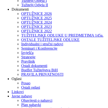
Tužitelji Odjela I
Tužitelji Odjela II
Dokumenti
OPTUŽNICE 2026
OPTUŽNICE 2025
OPTUŽNICE 2024
OPTUŽNICE 2023
OPTUŽNICE 2022
TUŽITELJSKE ODLUKE U PREDMETIMA 145a.
OSTALE TUŽITELJSKE ODLUKE
Individualni i stručni radovi
Seminari i Konferencije
Izvješća
Strategije
Pravilnik
Ostali dokumenti
Budžet Tužiteljstva BiH
PRAVILA PRIVATNOSTI
Oglasi
Posao
Ostali oglasi
Linkovi
Javne nabave
Obavijesti o nabavci
Plan nabavki