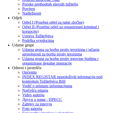
Poruke prethodnih glavnih tužitelja
Povijest
Nadležnosti
Odjeli
Odjel I (Posebni odjel za ratne zločine)
Odjel II (Posebni odjel za organizirani kriminal i
korupciju)
Uprava Tužiteljstva
Podrška svjedocima
Udarne grupe
Udarna grupa za borbu protiv terorizma i jačanja
sposobnosti za borbu protiv terorizma
Udarna grupa za borbu protiv trgovine ljudima i
organizirane ilegalne imigracije
Odnosi s javnošću
Općenito
INDEX REGISTAR raspoloživih informacija pod
kontrolom Tužiteljstva BiH
Vodič o pristupu informacijama
Najčešća pitanja
Video galerija
Други о нама - ПРЕСC
Zahtjev za intervju
Foto galerija