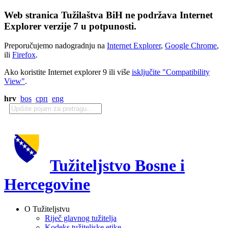
Web stranica Tužilaštva BiH ne podržava Internet
Explorer verzije 7 u potpunosti.
Preporučujemo nadogradnju na
Internet Explorer
,
Google Chrome
,
ili
Firefox
.
Ako koristite Internet explorer 9 ili više
isključite "Compatibility
View"
.
hrv
bos
срп
eng
Tužiteljstvo Bosne i
Hercegovine
O Tužiteljstvu
Riječ glavnog tužitelja
Kodeks tužiteljske etike