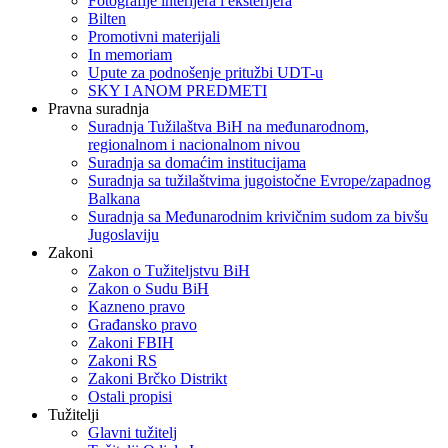
Fotografije interijera i eksterijera
Bilten
Promotivni materijali
In memoriam
Upute za podnošenje pritužbi UDT-u
SKY I ANOM PREDMETI
Pravna suradnja
Suradnja Tužilaštva BiH na međunarodnom,
regionalnom i nacionalnom nivou
Suradnja sa domaćim institucijama
Suradnja sa tužilaštvima jugoistočne Evrope/zapadnog
Balkana
Suradnja sa Međunarodnim krivičnim sudom za bivšu
Jugoslaviju
Zakoni
Zakon o Тužiteljstvu BiH
Zakon o Sudu BiH
Kazneno pravo
Građansko pravo
Zakoni FBIH
Zakoni RS
Zakoni Brčko Distrikt
Ostali propisi
Tužitelji
Glavni tužitelj