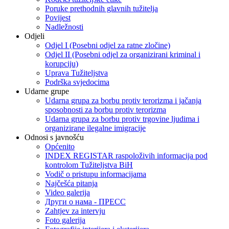
Poruke prethodnih glavnih tužitelja
Povijest
Nadležnosti
Odjeli
Odjel I (Posebni odjel za ratne zločine)
Odjel II (Posebni odjel za organizirani kriminal i
korupciju)
Uprava Tužiteljstva
Podrška svjedocima
Udarne grupe
Udarna grupa za borbu protiv terorizma i jačanja
sposobnosti za borbu protiv terorizma
Udarna grupa za borbu protiv trgovine ljudima i
organizirane ilegalne imigracije
Odnosi s javnošću
Općenito
INDEX REGISTAR raspoloživih informacija pod
kontrolom Tužiteljstva BiH
Vodič o pristupu informacijama
Najčešća pitanja
Video galerija
Други о нама - ПРЕСC
Zahtjev za intervju
Foto galerija