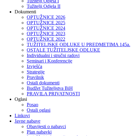
Tužitelji Odjela I
Tužitelji Odjela II
Dokumenti
OPTUŽNICE 2026
OPTUŽNICE 2025
OPTUŽNICE 2024
OPTUŽNICE 2023
OPTUŽNICE 2022
TUŽITELJSKE ODLUKE U PREDMETIMA 145a.
OSTALE TUŽITELJSKE ODLUKE
Individualni i stručni radovi
Seminari i Konferencije
Izvješća
Strategije
Pravilnik
Ostali dokumenti
Budžet Tužiteljstva BiH
PRAVILA PRIVATNOSTI
Oglasi
Posao
Ostali oglasi
Linkovi
Javne nabave
Obavijesti o nabavci
Plan nabavki