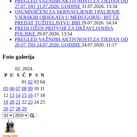
PREGLED VAŽNIJIH AKTIVNOSTI ZA TJEDAN OD
27.07. DO 31.07.2026. GODINE
31.07.2026. 13:34
OSUMNJIČENI ZA SKRNAVLJENJE I PALJENJE
VJERSKIH OBJEKATA U MEĐUGORJU, BIT ĆE
PREDAT TUŽITELJSTVU BIH
29.07.2026. 14:14
PREDLOŽEN PRITVOR ZA DRŽAVLJANINA
POLJSKE
29.07.2026. 13:54
PREGLED VAŽNIJIH AKTIVNOSTI ZA TJEDAN OD
20.07. DO 24.07.2026. GODINE
24.07.2026. 11:17
Foto galerija
02. 2024.
P
U
S
Č
P
S
N
01
02
03
04
05
06
07
08
09
10
11
12
13
14
15
16
17
18
19
20
21
22
23
24
25
26
27
28
29