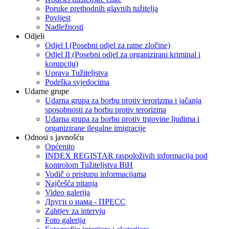
Poruke prethodnih glavnih tužitelja
Povijest
Nadležnosti
Odjeli
Odjel I (Posebni odjel za ratne zločine)
Odjel II (Posebni odjel za organizirani kriminal i
korupciju)
Uprava Tužiteljstva
Podrška svjedocima
Udarne grupe
Udarna grupa za borbu protiv terorizma i jačanja
sposobnosti za borbu protiv terorizma
Udarna grupa za borbu protiv trgovine ljudima i
organizirane ilegalne imigracije
Odnosi s javnošću
Općenito
INDEX REGISTAR raspoloživih informacija pod
kontrolom Tužiteljstva BiH
Vodič o pristupu informacijama
Najčešća pitanja
Video galerija
Други о нама - ПРЕСC
Zahtjev za intervju
Foto galerija