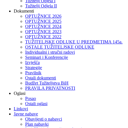
Tužitelji Odjela I
Tužitelji Odjela II
Dokumenti
OPTUŽNICE 2026
OPTUŽNICE 2025
OPTUŽNICE 2024
OPTUŽNICE 2023
OPTUŽNICE 2022
TUŽITELJSKE ODLUKE U PREDMETIMA 145a.
OSTALE TUŽITELJSKE ODLUKE
Individualni i stručni radovi
Seminari i Konferencije
Izvješća
Strategije
Pravilnik
Ostali dokumenti
Budžet Tužiteljstva BiH
PRAVILA PRIVATNOSTI
Oglasi
Posao
Ostali oglasi
Linkovi
Javne nabave
Obavijesti o nabavci
Plan nabavki