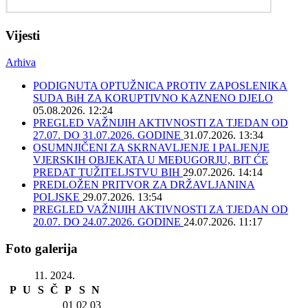
Vijesti
Arhiva
PODIGNUTA OPTUŽNICA PROTIV ZAPOSLENIKA
SUDA BiH ZA KORUPTIVNO KAZNENO DJELO
05.08.2026. 12:24
PREGLED VAŽNIJIH AKTIVNOSTI ZA TJEDAN OD
27.07. DO 31.07.2026. GODINE
31.07.2026. 13:34
OSUMNJIČENI ZA SKRNAVLJENJE I PALJENJE
VJERSKIH OBJEKATA U MEĐUGORJU, BIT ĆE
PREDAT TUŽITELJSTVU BIH
29.07.2026. 14:14
PREDLOŽEN PRITVOR ZA DRŽAVLJANINA
POLJSKE
29.07.2026. 13:54
PREGLED VAŽNIJIH AKTIVNOSTI ZA TJEDAN OD
20.07. DO 24.07.2026. GODINE
24.07.2026. 11:17
Foto galerija
11. 2024.
P
U
S
Č
P
S
N
01
02
03