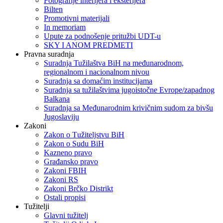
Fotografije interijera i eksterijera
Bilten
Promotivni materijali
In memoriam
Upute za podnošenje pritužbi UDT-u
SKY I ANOM PREDMETI
Pravna suradnja
Suradnja Tužilaštva BiH na međunarodnom,
regionalnom i nacionalnom nivou
Suradnja sa domaćim institucijama
Suradnja sa tužilaštvima jugoistočne Evrope/zapadnog
Balkana
Suradnja sa Međunarodnim krivičnim sudom za bivšu
Jugoslaviju
Zakoni
Zakon o Тužiteljstvu BiH
Zakon o Sudu BiH
Kazneno pravo
Građansko pravo
Zakoni FBIH
Zakoni RS
Zakoni Brčko Distrikt
Ostali propisi
Tužitelji
Glavni tužitelj