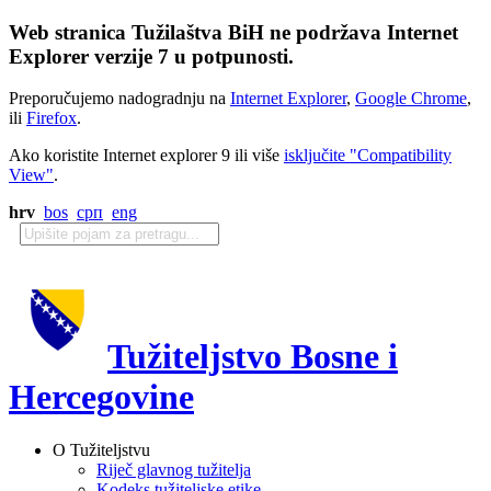
Web stranica Tužilaštva BiH ne podržava Internet
Explorer verzije 7 u potpunosti.
Preporučujemo nadogradnju na
Internet Explorer
,
Google Chrome
,
ili
Firefox
.
Ako koristite Internet explorer 9 ili više
isključite "Compatibility
View"
.
hrv
bos
срп
eng
Tužiteljstvo Bosne i
Hercegovine
O Tužiteljstvu
Riječ glavnog tužitelja
Kodeks tužiteljske etike