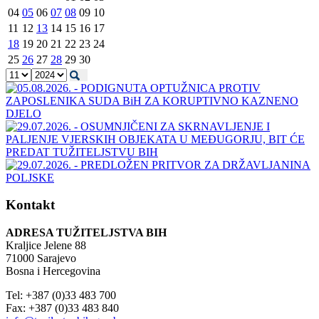
04
05
06
07
08
09
10
11
12
13
14
15
16
17
18
19
20
21
22
23
24
25
26
27
28
29
30
Kontakt
ADRESA TUŽITELJSTVA BIH
Kraljice Jelene 88
71000 Sarajevo
Bosna i Hercegovina
Tel: +387 (0)33 483 700
Fax: +387 (0)33 483 840