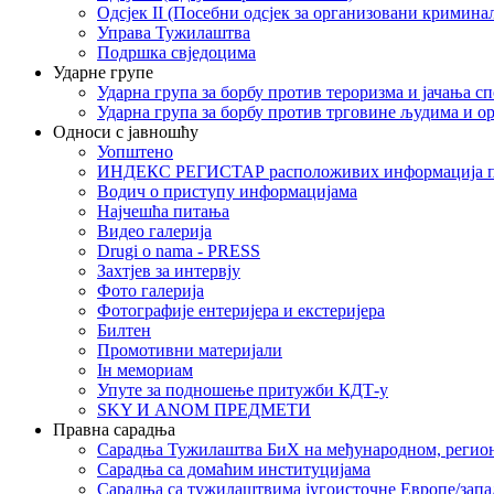
Одсјек II (Посебни одсјек за организовани кримина
Управа Тужилаштва
Подршка свједоцима
Ударне групе
Ударна група за борбу против тероризма и јачања с
Ударна група за борбу против трговине људима и о
Односи с јавношћу
Уопштено
ИНДЕКС РЕГИСТАР расположивих информација п
Водич о приступу информацијама
Најчешћа питања
Видео галерија
Drugi o nama - PRESS
Захтјев за интервју
Фото галерија
Фотографије ентеријера и екстеријера
Билтен
Промотивни материјали
Iн мемориам
Упуте за подношење притужби КДТ-у
SKY И ANOM ПРЕДМЕТИ
Правна сарадња
Сарадња Тужилаштва БиХ на међународном, регио
Сарадња са домаћим институцијама
Сарадња са тужилаштвима југоисточне Европе/запа