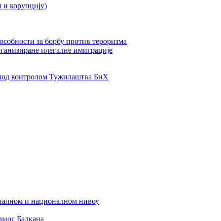
л и корупцију)
пособности за борбу против тероризма
рганизиране илегалне имиграције
од контролом Тужилаштва БиХ
налном и националном нивоу
дног Балкана