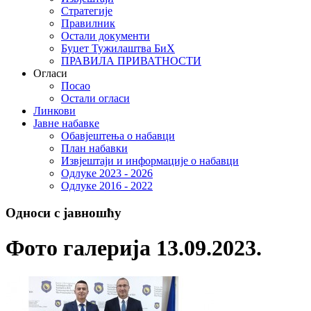
Стратегије
Правилник
Остали документи
Буџет Тужилаштва БиХ
ПРАВИЛА ПРИВАТНОСТИ
Огласи
Посао
Остали огласи
Линкови
Јавне набавке
Обавјештења о набавци
План набавки
Извјештаји и информације о набавци
Одлуке 2023 - 2026
Одлуке 2016 - 2022
Односи с јавношћу
Фото галерија 13.09.2023.