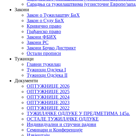
Сарадња са тужилаштвима југоисточне Европе/запа
Закони
Закон о Тужилаштву БиХ
Закон о Суду БиХ
Кривично право
Грађанско право
Закони ФБИХ
Закони РС
Закони Брчко Дистрикт
Остали прописи
Тужиоци
Главни тужилац
Тужиоци Oдсјекa I
Тужиоци Oдсјекa II
Документи
ОПТУЖНИЦЕ 2026
ОПТУЖНИЦЕ 2025
ОПТУЖНИЦЕ 2024
ОПТУЖНИЦЕ 2023
ОПТУЖНИЦЕ 2022
ТУЖИЛАЧКЕ ОДЛУКЕ У ПРЕДМЕТИМА 145а.
ОСТАЛЕ ТУЖИЛАЧКЕ ОДЛУКЕ
Индивидуални и стручни радови
Семинари и Конференције
Извјештаји