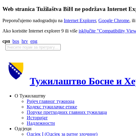
Web stranica Tužilaštva BiH ne podržava Internet Exp
Preporučujemo nadogradnju na
Internet Explorer
,
Google Chrome
, il
Ako koristite Internet explorer 9 ili više
isključite "Compatibility Vie
срп
bos
hrv
eng
Тужилаштво Босне и Хе
О Тужилаштву
Ријеч главног тужиоца
Кодекс тужилачке етике
Поруке претходних главних тужилаца
Историјат
Надлежности
Одсјеци
Одсјек I (Одсјек за ратне злочине)