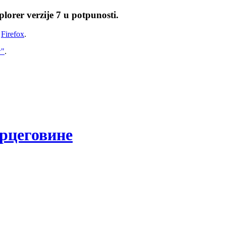
lorer verzije 7 u potpunosti.
i
Firefox
.
w"
.
рцеговине