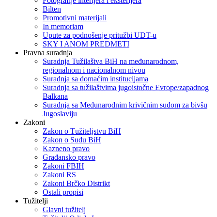
Fotografije interijera i eksterijera
Bilten
Promotivni materijali
In memoriam
Upute za podnošenje pritužbi UDT-u
SKY I ANOM PREDMETI
Pravna suradnja
Suradnja Tužilaštva BiH na međunarodnom,
regionalnom i nacionalnom nivou
Suradnja sa domaćim institucijama
Suradnja sa tužilaštvima jugoistočne Evrope/zapadnog
Balkana
Suradnja sa Međunarodnim krivičnim sudom za bivšu
Jugoslaviju
Zakoni
Zakon o Тužiteljstvu BiH
Zakon o Sudu BiH
Kazneno pravo
Građansko pravo
Zakoni FBIH
Zakoni RS
Zakoni Brčko Distrikt
Ostali propisi
Tužitelji
Glavni tužitelj