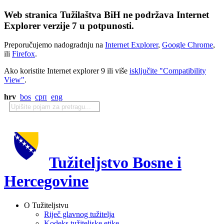
Web stranica Tužilaštva BiH ne podržava Internet
Explorer verzije 7 u potpunosti.
Preporučujemo nadogradnju na
Internet Explorer
,
Google Chrome
,
ili
Firefox
.
Ako koristite Internet explorer 9 ili više
isključite "Compatibility
View"
.
hrv
bos
срп
eng
Tužiteljstvo Bosne i
Hercegovine
O Tužiteljstvu
Riječ glavnog tužitelja
Kodeks tužiteljske etike