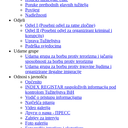
Poruke prethodnih glavnih tužitelja
Povijest
Nadležnosti
Odjeli
Odjel I (Posebni odjel za ratne zločine)
Odjel II (Posebni odjel za organizirani kriminal i
korupciju)
Uprava Tužiteljstva
Podrška svjedocima
Udarne grupe
Udarna grupa za borbu protiv terorizma i jačanja
sposobnosti za borbu protiv terorizma
Udarna grupa za borbu protiv trgovine ljudima i
organizirane ilegalne imigracije
Odnosi s javnošću
Općenito
INDEX REGISTAR raspoloživih informacija pod
kontrolom Tužiteljstva BiH
Vodič o pristupu informacijama
Najčešća pitanja
Video galerija
Други о нама - ПРЕСC
Zahtjev za intervju
Foto galerija