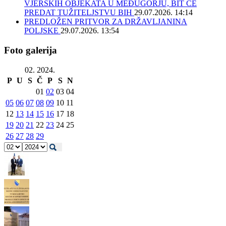
VJERSKIH OBJEKATA U MEĐUGORJU, BIT ĆE
PREDAT TUŽITELJSTVU BIH
29.07.2026. 14:14
PREDLOŽEN PRITVOR ZA DRŽAVLJANINA
POLJSKE
29.07.2026. 13:54
Foto galerija
02. 2024.
P
U
S
Č
P
S
N
01
02
03
04
05
06
07
08
09
10
11
12
13
14
15
16
17
18
19
20
21
22
23
24
25
26
27
28
29