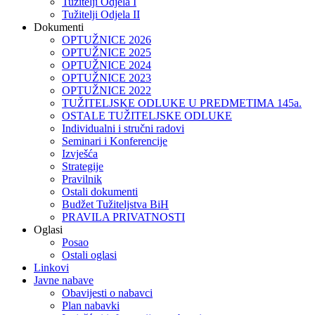
Tužitelji Odjela I
Tužitelji Odjela II
Dokumenti
OPTUŽNICE 2026
OPTUŽNICE 2025
OPTUŽNICE 2024
OPTUŽNICE 2023
OPTUŽNICE 2022
TUŽITELJSKE ODLUKE U PREDMETIMA 145a.
OSTALE TUŽITELJSKE ODLUKE
Individualni i stručni radovi
Seminari i Konferencije
Izvješća
Strategije
Pravilnik
Ostali dokumenti
Budžet Tužiteljstva BiH
PRAVILA PRIVATNOSTI
Oglasi
Posao
Ostali oglasi
Linkovi
Javne nabave
Obavijesti o nabavci
Plan nabavki