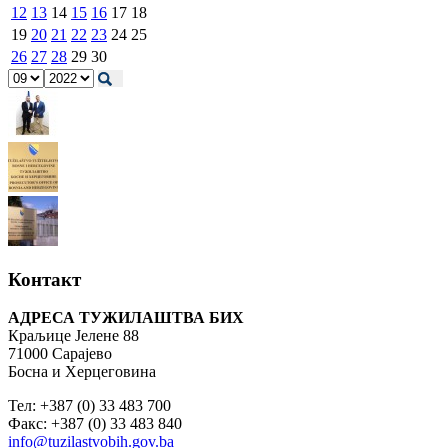
12
13
14
15
16
17
18
19
20
21
22
23
24
25
26
27
28
29
30
Контакт
АДРЕСА ТУЖИЛАШТВА БИХ
Краљице Јелене 88
71000 Сарајево
Босна и Херцеговина
Тел: +387 (0) 33 483 700
Факс: +387 (0) 33 483 840
info@tuzilastvobih.gov.ba