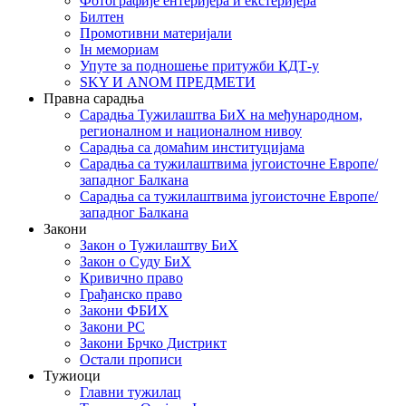
Фотографије ентеријера и екстеријера
Билтен
Промотивни материјали
Iн мемориам
Упуте за подношење притужби КДТ-у
SKY И ANOM ПРЕДМЕТИ
Правна сарадња
Сарадња Тужилаштва БиХ на међународном,
регионалном и националном нивоу
Сарадња са домаћим институцијама
Сарадња са тужилаштвима југоисточне Европе/
западног Балкана
Сарадња са тужилаштвима југоисточне Европе/
западног Балкана
Закони
Закон о Тужилаштву БиХ
Закон о Суду БиХ
Кривично право
Грађанско право
Закони ФБИХ
Закони РС
Закони Брчко Дистрикт
Остали прописи
Тужиоци
Главни тужилац