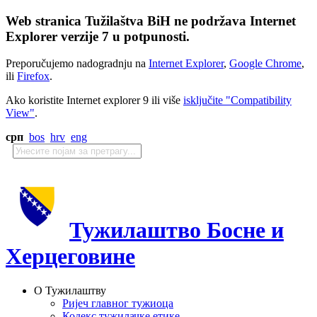
Web stranica Tužilaštva BiH ne podržava Internet
Explorer verzije 7 u potpunosti.
Preporučujemo nadogradnju na
Internet Explorer
,
Google Chrome
,
ili
Firefox
.
Ako koristite Internet explorer 9 ili više
isključite "Compatibility
View"
.
срп
bos
hrv
eng
Тужилаштво Босне и
Херцеговине
О Тужилаштву
Ријеч главног тужиоца
Кодекс тужилачке етике