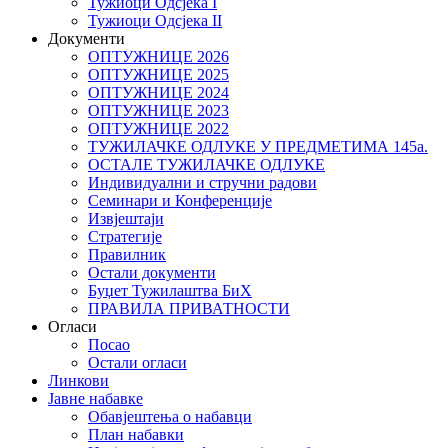
Тужиоци Oдсјекa I
Тужиоци Oдсјекa II
Документи
ОПТУЖНИЦЕ 2026
ОПТУЖНИЦЕ 2025
ОПТУЖНИЦЕ 2024
ОПТУЖНИЦЕ 2023
ОПТУЖНИЦЕ 2022
ТУЖИЛАЧКЕ ОДЛУКЕ У ПРЕДМЕТИМА 145а.
ОСТАЛЕ ТУЖИЛАЧКЕ ОДЛУКЕ
Индивидуални и стручни радови
Семинари и Конференције
Извјештаји
Стратегије
Правилник
Остали документи
Буџет Тужилаштва БиХ
ПРАВИЛА ПРИВАТНОСТИ
Огласи
Посао
Остали огласи
Линкови
Јавне набавке
Обавјештења о набавци
План набавки