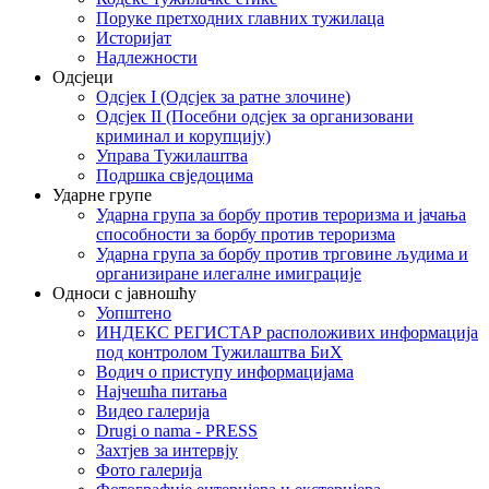
Поруке претходних главних тужилаца
Историјат
Надлежности
Одсјеци
Одсјек I (Одсјек за ратне злочине)
Одсјек II (Посебни одсјек за организовани
криминал и корупцију)
Управа Тужилаштва
Подршка свједоцима
Ударне групе
Ударна група за борбу против тероризма и јачања
способности за борбу против тероризма
Ударна група за борбу против трговине људима и
организиране илегалне имиграције
Односи с јавношћу
Уопштено
ИНДЕКС РЕГИСТАР расположивих информација
под контролом Тужилаштва БиХ
Водич о приступу информацијама
Најчешћа питања
Видео галерија
Drugi o nama - PRESS
Захтјев за интервју
Фото галерија