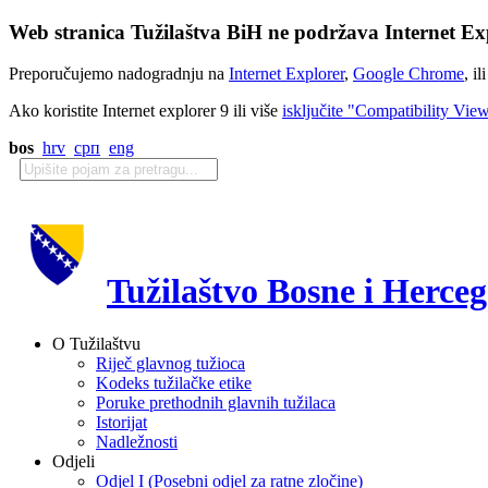
Web stranica Tužilaštva BiH ne podržava Internet Exp
Preporučujemo nadogradnju na
Internet Explorer
,
Google Chrome
, il
Ako koristite Internet explorer 9 ili više
isključite "Compatibility Vie
bos
hrv
срп
eng
Tužilaštvo Bosne i Herce
O Tužilaštvu
Riječ glavnog tužioca
Kodeks tužilačke etike
Poruke prethodnih glavnih tužilaca
Istorijat
Nadležnosti
Odjeli
Odjel I (Posebni odjel za ratne zločine)