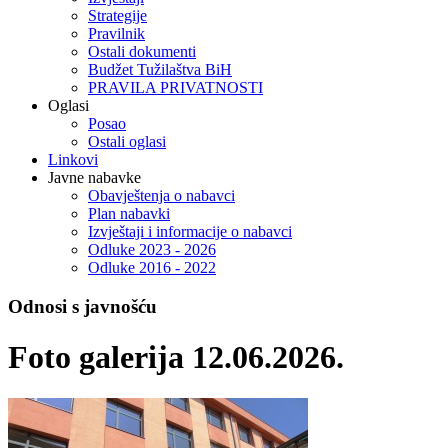
Strategije
Pravilnik
Ostali dokumenti
Budžet Tužilaštva BiH
PRAVILA PRIVATNOSTI
Oglasi
Posao
Ostali oglasi
Linkovi
Javne nabavke
Obavještenja o nabavci
Plan nabavki
Izvještaji i informacije o nabavci
Odluke 2023 - 2026
Odluke 2016 - 2022
Odnosi s javnošću
Foto galerija 12.06.2026.