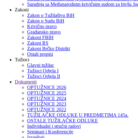
Saradnja sa Međunarodnim krivičnim sudom za bivšu Jug
Zakoni
Zakon o Тužilaštvu BiH
Zakon o Sudu BiH
Krivično pravo
Građansko pravo
Zakoni FBIH
Zakoni RS
Zakoni Brčko Distrikt
Ostali propisi
Tužioci
Glavni tužilac
Tužioci Odjela I
Tužioci Odjela II
Dokumenti
OPTUŽNICE 2026
OPTUŽNICE 2025
OPTUŽNICE 2024
OPTUŽNICE 2023
OPTUŽNICE 2022
TUŽILAČKE ODLUKE U PREDMETIMA 145a.
OSTALE TUŽILAČKE ODLUKE
Individualni i stručni radovi
Seminari i Konferencije
Izvještaji