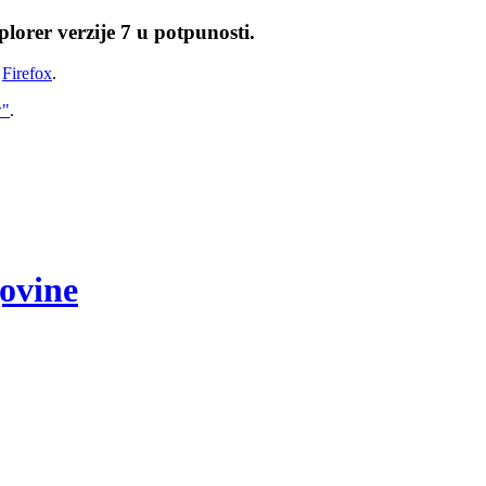
lorer verzije 7 u potpunosti.
i
Firefox
.
w"
.
govine