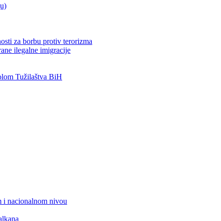
ju)
osti za borbu protiv terorizma
ane ilegalne imigracije
lom Tužilaštva BiH
 i nacionalnom nivou
alkana