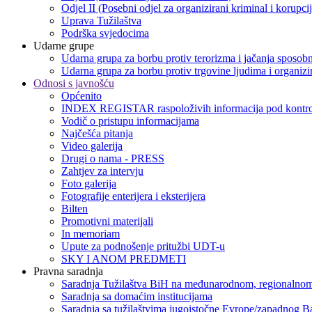
Odjel II (Posebni odjel za organizirani kriminal i korupci
Uprava Tužilaštva
Podrška svjedocima
Udarne grupe
Udarna grupa za borbu protiv terorizma i jačanja sposobn
Udarna grupa za borbu protiv trgovine ljudima i organizir
Odnosi s javnošću
Općenito
INDEX REGISTAR raspoloživih informacija pod kontro
Vodič o pristupu informacijama
Najčešća pitanja
Video galerija
Drugi o nama - PRESS
Zahtjev za intervju
Foto galerija
Fotografije enterijera i eksterijera
Bilten
Promotivni materijali
In memoriam
Upute za podnošenje pritužbi UDT-u
SKY I ANOM PREDMETI
Pravna saradnja
Saradnja Tužilaštva BiH na međunarodnom, regionalnom
Saradnja sa domaćim institucijama
Saradnja sa tužilaštvima jugoistočne Evrope/zapadnog B