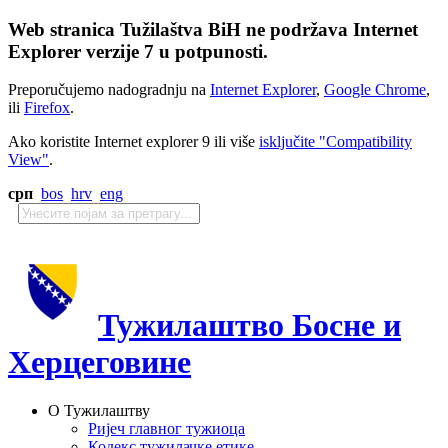
Web stranica Tužilaštva BiH ne podržava Internet
Explorer verzije 7 u potpunosti.
Preporučujemo nadogradnju na
Internet Explorer
,
Google Chrome
,
ili
Firefox
.
Ako koristite Internet explorer 9 ili više
isključite "Compatibility
View"
.
срп
bos
hrv
eng
Тужилаштво Босне и
Херцеговине
О Тужилаштву
Ријеч главног тужиоца
Кодекс тужилачке етике