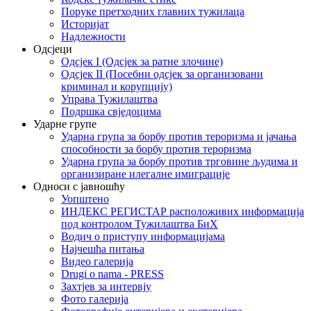
Поруке претходних главних тужилаца
Историјат
Надлежности
Одсјеци
Одсјек I (Одсјек за ратне злочине)
Одсјек II (Посебни одсјек за организовани
криминал и корупцију)
Управа Тужилаштва
Подршка свједоцима
Ударне групе
Ударна група за борбу против тероризма и јачања
способности за борбу против тероризма
Ударна група за борбу против трговине људима и
организиране илегалне имиграције
Односи с јавношћу
Уопштено
ИНДЕКС РЕГИСТАР расположивих информација
под контролом Тужилаштва БиХ
Водич о приступу информацијама
Најчешћа питања
Видео галерија
Drugi o nama - PRESS
Захтјев за интервју
Фото галерија