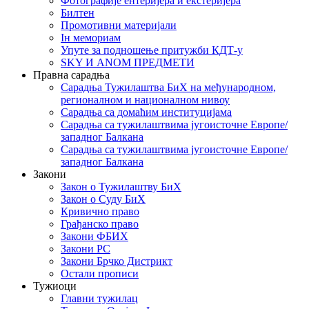
Фотографије ентеријера и екстеријера
Билтен
Промотивни материјали
Iн мемориам
Упуте за подношење притужби КДТ-у
SKY И ANOM ПРЕДМЕТИ
Правна сарадња
Сарадња Тужилаштва БиХ на међународном,
регионалном и националном нивоу
Сарадња са домаћим институцијама
Сарадња са тужилаштвима југоисточне Европе/
западног Балкана
Сарадња са тужилаштвима југоисточне Европе/
западног Балкана
Закони
Закон о Тужилаштву БиХ
Закон о Суду БиХ
Кривично право
Грађанско право
Закони ФБИХ
Закони РС
Закони Брчко Дистрикт
Остали прописи
Тужиоци
Главни тужилац