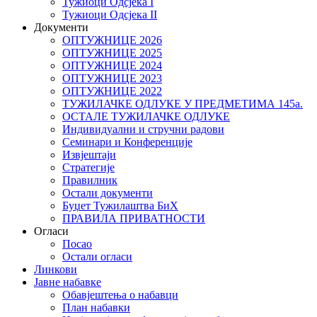
Тужиоци Oдсјекa I
Тужиоци Oдсјекa II
Документи
ОПТУЖНИЦЕ 2026
ОПТУЖНИЦЕ 2025
ОПТУЖНИЦЕ 2024
ОПТУЖНИЦЕ 2023
ОПТУЖНИЦЕ 2022
ТУЖИЛАЧКЕ ОДЛУКЕ У ПРЕДМЕТИМА 145а.
ОСТАЛЕ ТУЖИЛАЧКЕ ОДЛУКЕ
Индивидуални и стручни радови
Семинари и Конференције
Извјештаји
Стратегије
Правилник
Остали документи
Буџет Тужилаштва БиХ
ПРАВИЛА ПРИВАТНОСТИ
Огласи
Посао
Остали огласи
Линкови
Јавне набавке
Обавјештења о набавци
План набавки