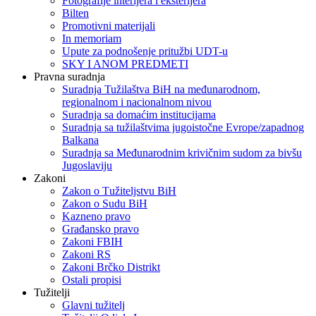
Fotografije interijera i eksterijera
Bilten
Promotivni materijali
In memoriam
Upute za podnošenje pritužbi UDT-u
SKY I ANOM PREDMETI
Pravna suradnja
Suradnja Tužilaštva BiH na međunarodnom,
regionalnom i nacionalnom nivou
Suradnja sa domaćim institucijama
Suradnja sa tužilaštvima jugoistočne Evrope/zapadnog
Balkana
Suradnja sa Međunarodnim krivičnim sudom za bivšu
Jugoslaviju
Zakoni
Zakon o Тužiteljstvu BiH
Zakon o Sudu BiH
Kazneno pravo
Građansko pravo
Zakoni FBIH
Zakoni RS
Zakoni Brčko Distrikt
Ostali propisi
Tužitelji
Glavni tužitelj