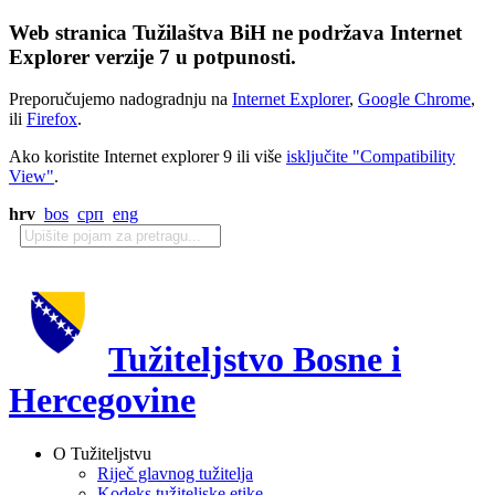
Web stranica Tužilaštva BiH ne podržava Internet
Explorer verzije 7 u potpunosti.
Preporučujemo nadogradnju na
Internet Explorer
,
Google Chrome
,
ili
Firefox
.
Ako koristite Internet explorer 9 ili više
isključite "Compatibility
View"
.
hrv
bos
срп
eng
Tužiteljstvo Bosne i
Hercegovine
O Tužiteljstvu
Riječ glavnog tužitelja
Kodeks tužiteljske etike