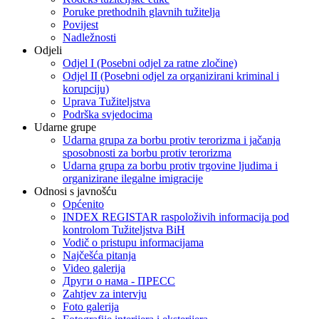
Poruke prethodnih glavnih tužitelja
Povijest
Nadležnosti
Odjeli
Odjel I (Posebni odjel za ratne zločine)
Odjel II (Posebni odjel za organizirani kriminal i
korupciju)
Uprava Tužiteljstva
Podrška svjedocima
Udarne grupe
Udarna grupa za borbu protiv terorizma i jačanja
sposobnosti za borbu protiv terorizma
Udarna grupa za borbu protiv trgovine ljudima i
organizirane ilegalne imigracije
Odnosi s javnošću
Općenito
INDEX REGISTAR raspoloživih informacija pod
kontrolom Tužiteljstva BiH
Vodič o pristupu informacijama
Najčešća pitanja
Video galerija
Други о нама - ПРЕСC
Zahtjev za intervju
Foto galerija