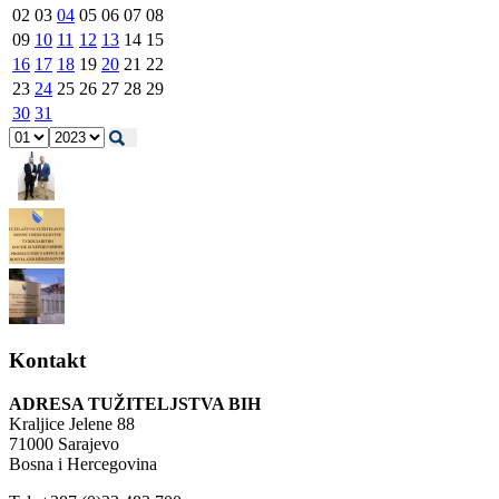
02
03
04
05
06
07
08
09
10
11
12
13
14
15
16
17
18
19
20
21
22
23
24
25
26
27
28
29
30
31
Kontakt
ADRESA TUŽITELJSTVA BIH
Kraljice Jelene 88
71000 Sarajevo
Bosna i Hercegovina