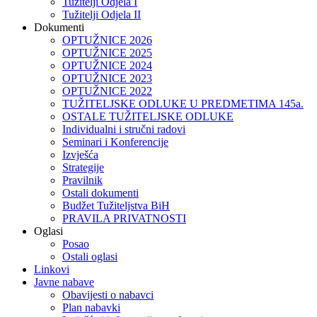
Tužitelji Odjela I
Tužitelji Odjela II
Dokumenti
OPTUŽNICE 2026
OPTUŽNICE 2025
OPTUŽNICE 2024
OPTUŽNICE 2023
OPTUŽNICE 2022
TUŽITELJSKE ODLUKE U PREDMETIMA 145a.
OSTALE TUŽITELJSKE ODLUKE
Individualni i stručni radovi
Seminari i Konferencije
Izvješća
Strategije
Pravilnik
Ostali dokumenti
Budžet Tužiteljstva BiH
PRAVILA PRIVATNOSTI
Oglasi
Posao
Ostali oglasi
Linkovi
Javne nabave
Obavijesti o nabavci
Plan nabavki