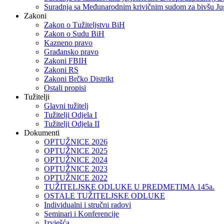
Suradnja sa Međunarodnim krivičnim sudom za bivšu Ju
Zakoni
Zakon o Тužiteljstvu BiH
Zakon o Sudu BiH
Kazneno pravo
Građansko pravo
Zakoni FBIH
Zakoni RS
Zakoni Brčko Distrikt
Ostali propisi
Tužitelji
Glavni tužitelj
Tužitelji Odjela I
Tužitelji Odjela II
Dokumenti
OPTUŽNICE 2026
OPTUŽNICE 2025
OPTUŽNICE 2024
OPTUŽNICE 2023
OPTUŽNICE 2022
TUŽITELJSKE ODLUKE U PREDMETIMA 145a.
OSTALE TUŽITELJSKE ODLUKE
Individualni i stručni radovi
Seminari i Konferencije
Izvješća