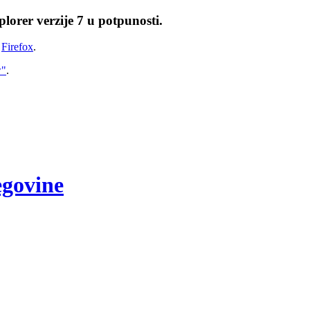
lorer verzije 7 u potpunosti.
i
Firefox
.
w"
.
egovine