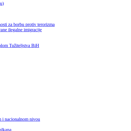
ju)
osti za borbu protiv terorizma
ane ilegalne imigracije
om Tužiteljstva BiH
 i nacionalnom nivou
alkana