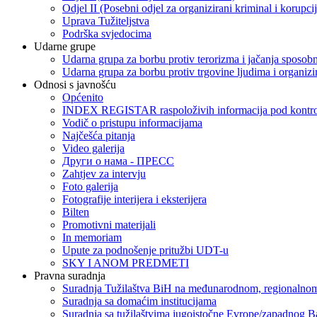
Odjel II (Posebni odjel za organizirani kriminal i korupci
Uprava Tužiteljstva
Podrška svjedocima
Udarne grupe
Udarna grupa za borbu protiv terorizma i jačanja sposobn
Udarna grupa za borbu protiv trgovine ljudima i organizir
Odnosi s javnošću
Općenito
INDEX REGISTAR raspoloživih informacija pod kontrol
Vodič o pristupu informacijama
Najčešća pitanja
Video galerija
Други о нама - ПРЕСC
Zahtjev za intervju
Foto galerija
Fotografije interijera i eksterijera
Bilten
Promotivni materijali
In memoriam
Upute za podnošenje pritužbi UDT-u
SKY I ANOM PREDMETI
Pravna suradnja
Suradnja Tužilaštva BiH na međunarodnom, regionalnom
Suradnja sa domaćim institucijama
Suradnja sa tužilaštvima jugoistočne Evrope/zapadnog B