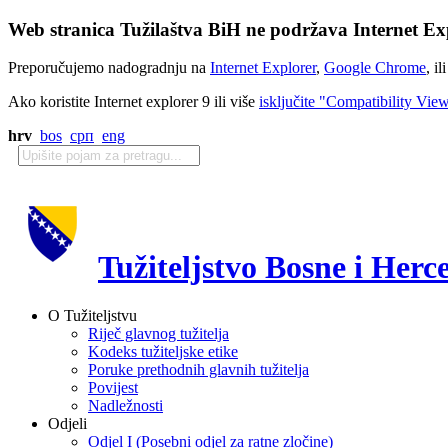
Web stranica Tužilaštva BiH ne podržava Internet Exp
Preporučujemo nadogradnju na
Internet Explorer
,
Google Chrome
, il
Ako koristite Internet explorer 9 ili više
isključite "Compatibility Vie
hrv
bos
срп
eng
Tužiteljstvo Bosne i Herc
O Tužiteljstvu
Riječ glavnog tužitelja
Kodeks tužiteljske etike
Poruke prethodnih glavnih tužitelja
Povijest
Nadležnosti
Odjeli
Odjel I (Posebni odjel za ratne zločine)