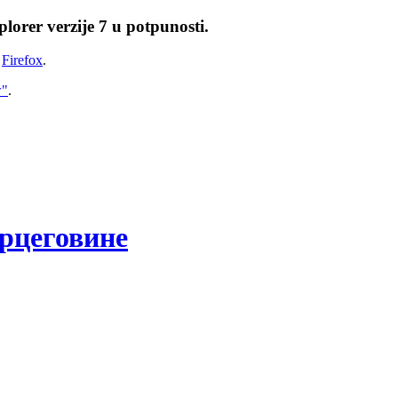
lorer verzije 7 u potpunosti.
i
Firefox
.
w"
.
рцеговине