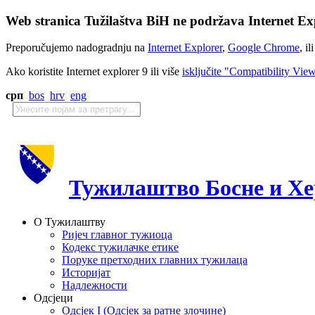
Web stranica Tužilaštva BiH ne podržava Internet Exp
Preporučujemo nadogradnju na
Internet Explorer
,
Google Chrome
, il
Ako koristite Internet explorer 9 ili više
isključite "Compatibility Vie
срп
bos
hrv
eng
Тужилаштво Босне и Хе
О Тужилаштву
Ријеч главног тужиоца
Кодекс тужилачке етике
Поруке претходних главних тужилаца
Историјат
Надлежности
Одсјеци
Одсјек I (Одсјек за ратне злочине)