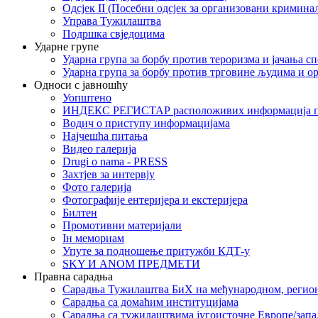
Одсјек II (Посебни одсјек за организовани кримина
Управа Тужилаштва
Подршка свједоцима
Ударне групе
Ударна група за борбу против тероризма и јачања с
Ударна група за борбу против трговине људима и о
Односи с јавношћу
Уопштено
ИНДЕКС РЕГИСТАР расположивих информација п
Водич о приступу информацијама
Најчешћа питања
Видео галерија
Drugi o nama - PRESS
Захтјев за интервју
Фото галерија
Фотографије ентеријера и екстеријера
Билтен
Промотивни материјали
Iн мемориам
Упуте за подношење притужби КДТ-у
SKY И ANOM ПРЕДМЕТИ
Правна сарадња
Сарадња Тужилаштва БиХ на међународном, регио
Сарадња са домаћим институцијама
Сарадња са тужилаштвима југоисточне Европе/запа