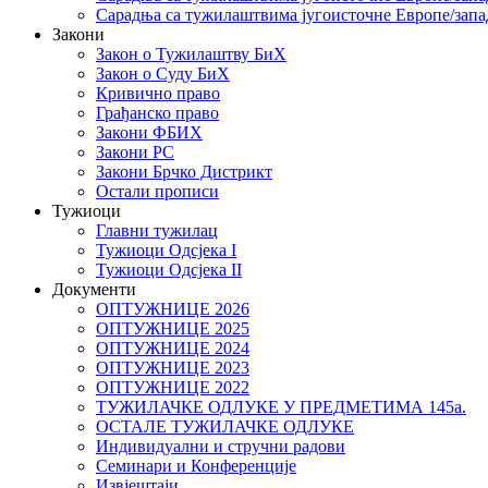
Сарадња са тужилаштвима југоисточне Европе/запа
Закони
Закон о Тужилаштву БиХ
Закон о Суду БиХ
Кривично право
Грађанско право
Закони ФБИХ
Закони РС
Закони Брчко Дистрикт
Остали прописи
Тужиоци
Главни тужилац
Тужиоци Oдсјекa I
Тужиоци Oдсјекa II
Документи
ОПТУЖНИЦЕ 2026
ОПТУЖНИЦЕ 2025
ОПТУЖНИЦЕ 2024
ОПТУЖНИЦЕ 2023
ОПТУЖНИЦЕ 2022
ТУЖИЛАЧКЕ ОДЛУКЕ У ПРЕДМЕТИМА 145а.
ОСТАЛЕ ТУЖИЛАЧКЕ ОДЛУКЕ
Индивидуални и стручни радови
Семинари и Конференције
Извјештаји