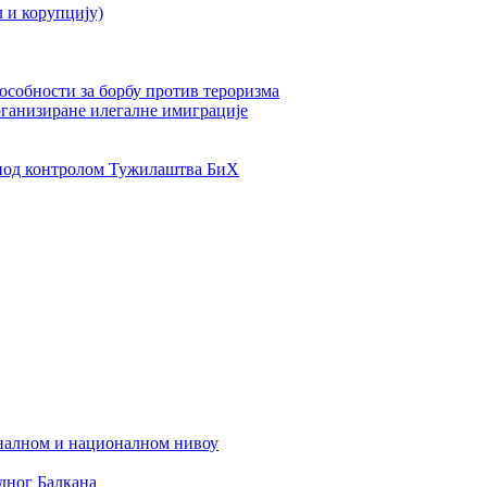
л и корупцију)
пособности за борбу против тероризма
рганизиране илегалне имиграције
од контролом Тужилаштва БиХ
налном и националном нивоу
дног Балкана