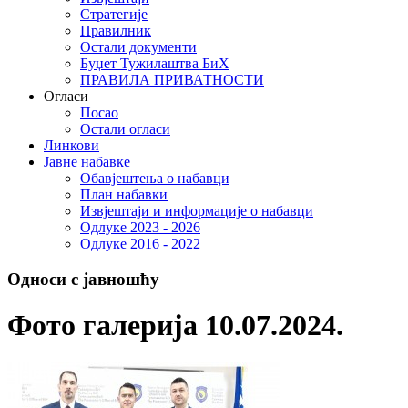
Стратегије
Правилник
Остали документи
Буџет Тужилаштва БиХ
ПРАВИЛА ПРИВАТНОСТИ
Огласи
Посао
Остали огласи
Линкови
Јавне набавке
Обавјештења о набавци
План набавки
Извјештаји и информације о набавци
Одлуке 2023 - 2026
Одлуке 2016 - 2022
Односи с јавношћу
Фото галерија 10.07.2024.