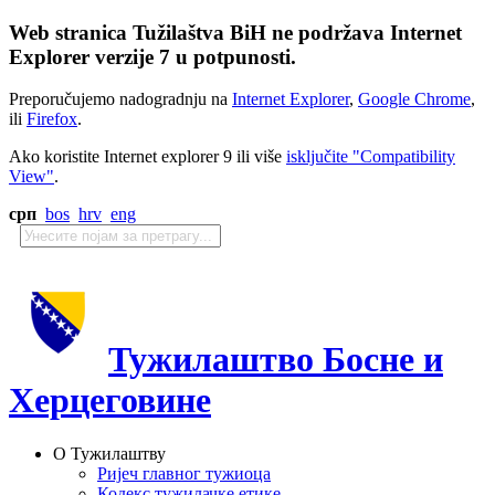
Web stranica Tužilaštva BiH ne podržava Internet
Explorer verzije 7 u potpunosti.
Preporučujemo nadogradnju na
Internet Explorer
,
Google Chrome
,
ili
Firefox
.
Ako koristite Internet explorer 9 ili više
isključite "Compatibility
View"
.
срп
bos
hrv
eng
Тужилаштво Босне и
Херцеговине
О Тужилаштву
Ријеч главног тужиоца
Кодекс тужилачке етике