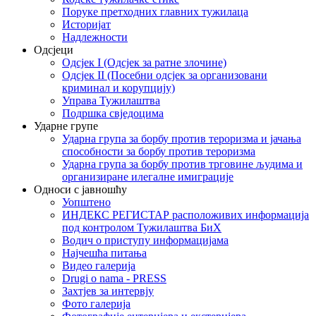
Поруке претходних главних тужилаца
Историјат
Надлежности
Одсјеци
Одсјек I (Одсјек за ратне злочине)
Одсјек II (Посебни одсјек за организовани
криминал и корупцију)
Управа Тужилаштва
Подршка свједоцима
Ударне групе
Ударна група за борбу против тероризма и јачања
способности за борбу против тероризма
Ударна група за борбу против трговине људима и
организиране илегалне имиграције
Односи с јавношћу
Уопштено
ИНДЕКС РЕГИСТАР расположивих информација
под контролом Тужилаштва БиХ
Водич о приступу информацијама
Најчешћа питања
Видео галерија
Drugi o nama - PRESS
Захтјев за интервју
Фото галерија