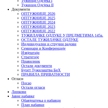
Тужиоци Oдсјекa I
Тужиоци Oдсјекa II
Документи
ОПТУЖНИЦЕ 2026
ОПТУЖНИЦЕ 2025
ОПТУЖНИЦЕ 2024
ОПТУЖНИЦЕ 2023
ОПТУЖНИЦЕ 2022
ТУЖИЛАЧКЕ ОДЛУКЕ У ПРЕДМЕТИМА 145а.
ОСТАЛЕ ТУЖИЛАЧКЕ ОДЛУКЕ
Индивидуални и стручни радови
Семинари и Конференције
Извјештаји
Стратегије
Правилник
Остали документи
Буџет Тужилаштва БиХ
ПРАВИЛА ПРИВАТНОСТИ
Огласи
Посао
Остали огласи
Линкови
Јавне набавке
Обавјештења о набавци
План набавки