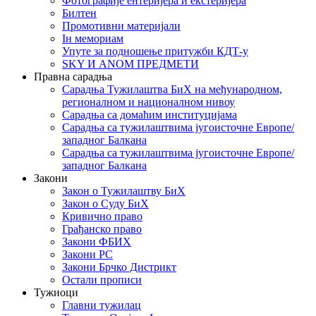
Фотографије ентеријера и екстеријера
Билтен
Промотивни материјали
Iн мемориам
Упуте за подношење притужби КДТ-у
SKY И ANOM ПРЕДМЕТИ
Правна сарадња
Сарадња Тужилаштва БиХ на међународном,
регионалном и националном нивоу
Сарадња са домаћим институцијама
Сарадња са тужилаштвима југоисточне Европе/
западног Балкана
Сарадња са тужилаштвима југоисточне Европе/
западног Балкана
Закони
Закон о Тужилаштву БиХ
Закон о Суду БиХ
Кривично право
Грађанско право
Закони ФБИХ
Закони РС
Закони Брчко Дистрикт
Остали прописи
Тужиоци
Главни тужилац