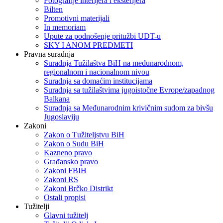
Fotografije interijera i eksterijera
Bilten
Promotivni materijali
In memoriam
Upute za podnošenje pritužbi UDT-u
SKY I ANOM PREDMETI
Pravna suradnja
Suradnja Tužilaštva BiH na međunarodnom,
regionalnom i nacionalnom nivou
Suradnja sa domaćim institucijama
Suradnja sa tužilaštvima jugoistočne Evrope/zapadnog
Balkana
Suradnja sa Međunarodnim krivičnim sudom za bivšu
Jugoslaviju
Zakoni
Zakon o Тužiteljstvu BiH
Zakon o Sudu BiH
Kazneno pravo
Građansko pravo
Zakoni FBIH
Zakoni RS
Zakoni Brčko Distrikt
Ostali propisi
Tužitelji
Glavni tužitelj