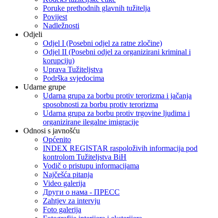
Poruke prethodnih glavnih tužitelja
Povijest
Nadležnosti
Odjeli
Odjel I (Posebni odjel za ratne zločine)
Odjel II (Posebni odjel za organizirani kriminal i
korupciju)
Uprava Tužiteljstva
Podrška svjedocima
Udarne grupe
Udarna grupa za borbu protiv terorizma i jačanja
sposobnosti za borbu protiv terorizma
Udarna grupa za borbu protiv trgovine ljudima i
organizirane ilegalne imigracije
Odnosi s javnošću
Općenito
INDEX REGISTAR raspoloživih informacija pod
kontrolom Tužiteljstva BiH
Vodič o pristupu informacijama
Najčešća pitanja
Video galerija
Други о нама - ПРЕСC
Zahtjev za intervju
Foto galerija