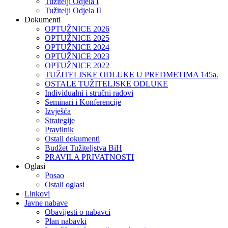
Tužitelji Odjela I
Tužitelji Odjela II
Dokumenti
OPTUŽNICE 2026
OPTUŽNICE 2025
OPTUŽNICE 2024
OPTUŽNICE 2023
OPTUŽNICE 2022
TUŽITELJSKE ODLUKE U PREDMETIMA 145a.
OSTALE TUŽITELJSKE ODLUKE
Individualni i stručni radovi
Seminari i Konferencije
Izvješća
Strategije
Pravilnik
Ostali dokumenti
Budžet Tužiteljstva BiH
PRAVILA PRIVATNOSTI
Oglasi
Posao
Ostali oglasi
Linkovi
Javne nabave
Obavijesti o nabavci
Plan nabavki