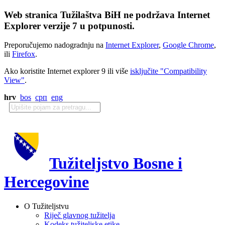
Web stranica Tužilaštva BiH ne podržava Internet
Explorer verzije 7 u potpunosti.
Preporučujemo nadogradnju na
Internet Explorer
,
Google Chrome
,
ili
Firefox
.
Ako koristite Internet explorer 9 ili više
isključite "Compatibility
View"
.
hrv
bos
срп
eng
Tužiteljstvo Bosne i
Hercegovine
O Tužiteljstvu
Riječ glavnog tužitelja
Kodeks tužiteljske etike