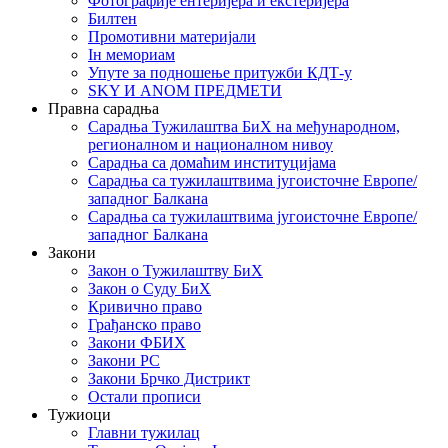
Фотографије ентеријера и екстеријера
Билтен
Промотивни материјали
Iн мемориам
Упуте за подношење притужби КДТ-у
SKY И ANOM ПРЕДМЕТИ
Правна сарадња
Сарадња Тужилаштва БиХ на међународном,
регионалном и националном нивоу
Сарадња са домаћим институцијама
Сарадња са тужилаштвима југоисточне Европе/
западног Балкана
Сарадња са тужилаштвима југоисточне Европе/
западног Балкана
Закони
Закон о Тужилаштву БиХ
Закон о Суду БиХ
Кривично право
Грађанско право
Закони ФБИХ
Закони РС
Закони Брчко Дистрикт
Остали прописи
Тужиоци
Главни тужилац