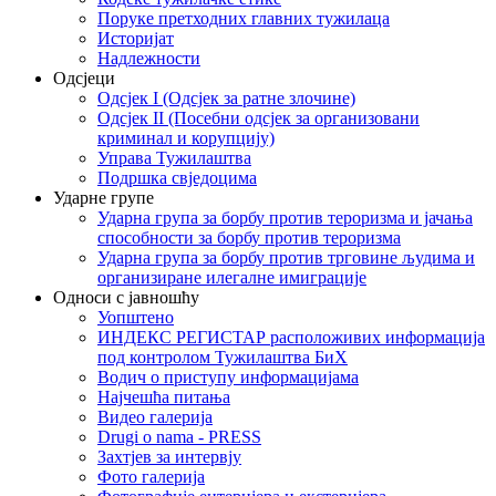
Поруке претходних главних тужилаца
Историјат
Надлежности
Одсјеци
Одсјек I (Одсјек за ратне злочине)
Одсјек II (Посебни одсјек за организовани
криминал и корупцију)
Управа Тужилаштва
Подршка свједоцима
Ударне групе
Ударна група за борбу против тероризма и јачања
способности за борбу против тероризма
Ударна група за борбу против трговине људима и
организиране илегалне имиграције
Односи с јавношћу
Уопштено
ИНДЕКС РЕГИСТАР расположивих информација
под контролом Тужилаштва БиХ
Водич о приступу информацијама
Најчешћа питања
Видео галерија
Drugi o nama - PRESS
Захтјев за интервју
Фото галерија