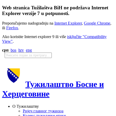
Web stranica Tužilaštva BiH ne podržava Internet
Explorer verzije 7 u potpunosti.
Preporučujemo nadogradnju na
Internet Explorer
,
Google Chrome
,
ili
Firefox
.
Ako koristite Internet explorer 9 ili više
isključite "Compatibility
View"
.
срп
bos
hrv
eng
Тужилаштво Босне и
Херцеговине
О Тужилаштву
Ријеч главног тужиоца
Кодекс тужилачке етике