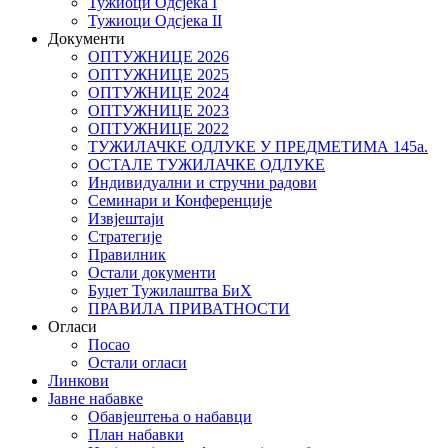
Тужиоци Oдсјекa I
Тужиоци Oдсјекa II
Документи
ОПТУЖНИЦЕ 2026
ОПТУЖНИЦЕ 2025
ОПТУЖНИЦЕ 2024
ОПТУЖНИЦЕ 2023
ОПТУЖНИЦЕ 2022
ТУЖИЛАЧКЕ ОДЛУКЕ У ПРЕДМЕТИМА 145а.
ОСТАЛЕ ТУЖИЛАЧКЕ ОДЛУКЕ
Индивидуални и стручни радови
Семинари и Конференције
Извјештаји
Стратегије
Правилник
Остали документи
Буџет Тужилаштва БиХ
ПРАВИЛА ПРИВАТНОСТИ
Огласи
Посао
Остали огласи
Линкови
Јавне набавке
Обавјештења о набавци
План набавки