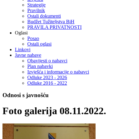
Strategije
Pravilnik
Ostali dokumenti
Budžet Tužiteljstva BiH
PRAVILA PRIVATNOSTI
Oglasi
Posao
Ostali oglasi
Linkovi
Javne nabave
Obavijesti o nabavci
Plan nabavki
Izvješća i informacije o nabavci
Odluke 2023 - 2026
Odluke 2016 - 2022
Odnosi s javnošću
Foto galerija 08.11.2022.