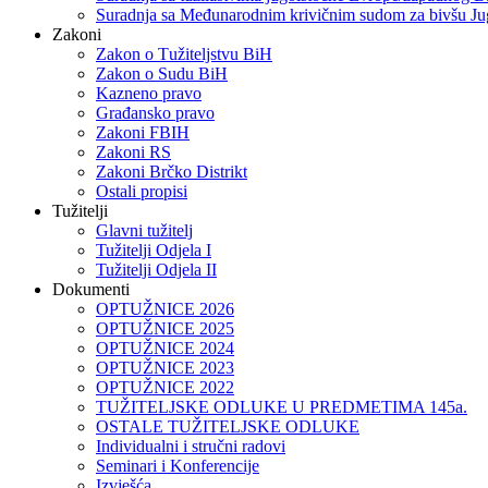
Suradnja sa Međunarodnim krivičnim sudom za bivšu Ju
Zakoni
Zakon o Тužiteljstvu BiH
Zakon o Sudu BiH
Kazneno pravo
Građansko pravo
Zakoni FBIH
Zakoni RS
Zakoni Brčko Distrikt
Ostali propisi
Tužitelji
Glavni tužitelj
Tužitelji Odjela I
Tužitelji Odjela II
Dokumenti
OPTUŽNICE 2026
OPTUŽNICE 2025
OPTUŽNICE 2024
OPTUŽNICE 2023
OPTUŽNICE 2022
TUŽITELJSKE ODLUKE U PREDMETIMA 145a.
OSTALE TUŽITELJSKE ODLUKE
Individualni i stručni radovi
Seminari i Konferencije
Izvješća