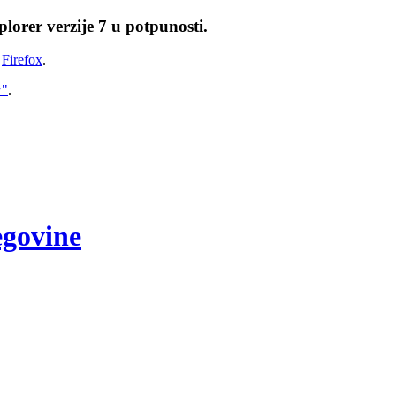
lorer verzije 7 u potpunosti.
i
Firefox
.
w"
.
egovine