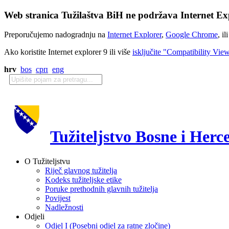
Web stranica Tužilaštva BiH ne podržava Internet Exp
Preporučujemo nadogradnju na
Internet Explorer
,
Google Chrome
, il
Ako koristite Internet explorer 9 ili više
isključite "Compatibility Vie
hrv
bos
срп
eng
Tužiteljstvo Bosne i Herc
O Tužiteljstvu
Riječ glavnog tužitelja
Kodeks tužiteljske etike
Poruke prethodnih glavnih tužitelja
Povijest
Nadležnosti
Odjeli
Odjel I (Posebni odjel za ratne zločine)