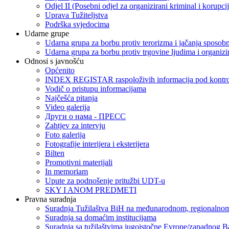
Odjel II (Posebni odjel za organizirani kriminal i korupci
Uprava Tužiteljstva
Podrška svjedocima
Udarne grupe
Udarna grupa za borbu protiv terorizma i jačanja sposobn
Udarna grupa za borbu protiv trgovine ljudima i organizir
Odnosi s javnošću
Općenito
INDEX REGISTAR raspoloživih informacija pod kontrol
Vodič o pristupu informacijama
Najčešća pitanja
Video galerija
Други о нама - ПРЕСC
Zahtjev za intervju
Foto galerija
Fotografije interijera i eksterijera
Bilten
Promotivni materijali
In memoriam
Upute za podnošenje pritužbi UDT-u
SKY I ANOM PREDMETI
Pravna suradnja
Suradnja Tužilaštva BiH na međunarodnom, regionalnom
Suradnja sa domaćim institucijama
Suradnja sa tužilaštvima jugoistočne Evrope/zapadnog B