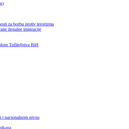
ju)
osti za borbu protiv terorizma
ane ilegalne imigracije
om Tužiteljstva BiH
 i nacionalnom nivou
alkana