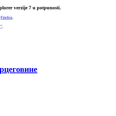
lorer verzije 7 u potpunosti.
i
Firefox
.
w"
.
рцеговине