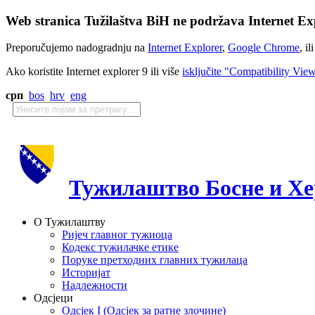
Web stranica Tužilaštva BiH ne podržava Internet Exp
Preporučujemo nadogradnju na
Internet Explorer
,
Google Chrome
, il
Ako koristite Internet explorer 9 ili više
isključite "Compatibility Vie
срп
bos
hrv
eng
Тужилаштво Босне и Хе
О Тужилаштву
Ријеч главног тужиоца
Кодекс тужилачке етике
Поруке претходних главних тужилаца
Историјат
Надлежности
Одсјеци
Одсјек I (Одсјек за ратне злочине)