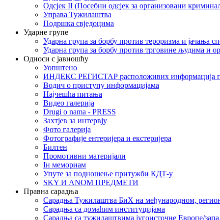
Одсјек II (Посебни одсјек за организовани кримина
Управа Тужилаштва
Подршка свједоцима
Ударне групе
Ударна група за борбу против тероризма и јачања с
Ударна група за борбу против трговине људима и о
Односи с јавношћу
Уопштено
ИНДЕКС РЕГИСТАР расположивих информација п
Водич о приступу информацијама
Најчешћа питања
Видео галерија
Drugi o nama - PRESS
Захтјев за интервју
Фото галерија
Фотографије ентеријера и екстеријера
Билтен
Промотивни материјали
Iн мемориам
Упуте за подношење притужби КДТ-у
SKY И ANOM ПРЕДМЕТИ
Правна сарадња
Сарадња Тужилаштва БиХ на међународном, регио
Сарадња са домаћим институцијама
Сарадња са тужилаштвима југоисточне Европе/запа