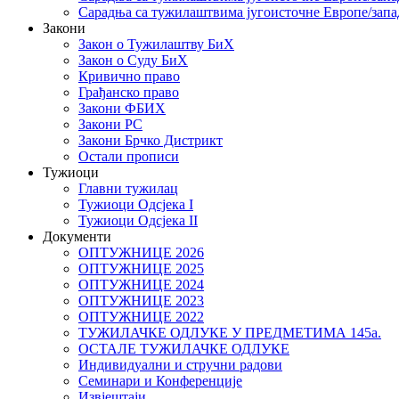
Сарадња са тужилаштвима југоисточне Европе/запа
Закони
Закон о Тужилаштву БиХ
Закон о Суду БиХ
Кривично право
Грађанско право
Закони ФБИХ
Закони РС
Закони Брчко Дистрикт
Остали прописи
Тужиоци
Главни тужилац
Тужиоци Oдсјекa I
Тужиоци Oдсјекa II
Документи
ОПТУЖНИЦЕ 2026
ОПТУЖНИЦЕ 2025
ОПТУЖНИЦЕ 2024
ОПТУЖНИЦЕ 2023
ОПТУЖНИЦЕ 2022
ТУЖИЛАЧКЕ ОДЛУКЕ У ПРЕДМЕТИМА 145а.
ОСТАЛЕ ТУЖИЛАЧКЕ ОДЛУКЕ
Индивидуални и стручни радови
Семинари и Конференције
Извјештаји