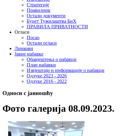
Стратегије
Правилник
Остали документи
Буџет Тужилаштва БиХ
ПРАВИЛА ПРИВАТНОСТИ
Огласи
Посао
Остали огласи
Линкови
Јавне набавке
Обавјештења о набавци
План набавки
Извјештаји и информације о набавци
Одлуке 2023 - 2026
Одлуке 2016 - 2022
Односи с јавношћу
Фото галерија 08.09.2023.