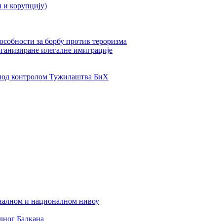
л и корупцију)
пособности за борбу против тероризма
рганизиране илегалне имиграције
од контролом Тужилаштва БиХ
налном и националном нивоу
дног Балкана