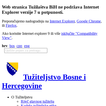
Web stranica Tužilaštva BiH ne podržava Internet
Explorer verzije 7 u potpunosti.
Preporučujemo nadogradnju na
Internet Explorer
,
Google Chrome
,
ili
Firefox
.
Ako koristite Internet explorer 9 ili više
isključite "Compatibility
View"
.
hrv
bos
срп
eng
Tužiteljstvo Bosne i
Hercegovine
O Tužiteljstvu
Riječ glavnog tužitelja
Kodeks tužiteljske etike