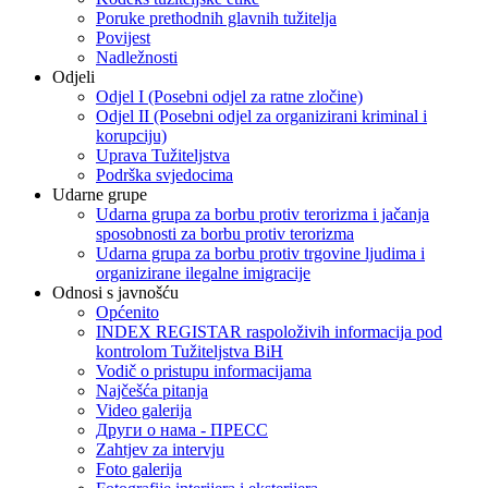
Poruke prethodnih glavnih tužitelja
Povijest
Nadležnosti
Odjeli
Odjel I (Posebni odjel za ratne zločine)
Odjel II (Posebni odjel za organizirani kriminal i
korupciju)
Uprava Tužiteljstva
Podrška svjedocima
Udarne grupe
Udarna grupa za borbu protiv terorizma i jačanja
sposobnosti za borbu protiv terorizma
Udarna grupa za borbu protiv trgovine ljudima i
organizirane ilegalne imigracije
Odnosi s javnošću
Općenito
INDEX REGISTAR raspoloživih informacija pod
kontrolom Tužiteljstva BiH
Vodič o pristupu informacijama
Najčešća pitanja
Video galerija
Други о нама - ПРЕСC
Zahtjev za intervju
Foto galerija