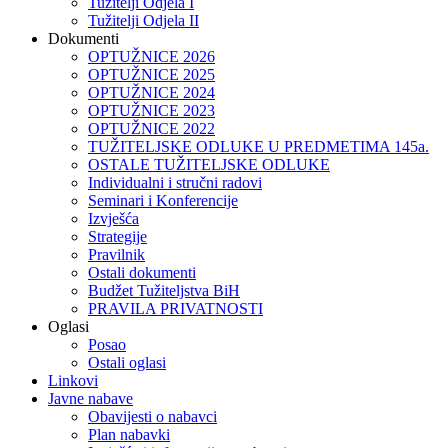
Tužitelji Odjela I
Tužitelji Odjela II
Dokumenti
OPTUŽNICE 2026
OPTUŽNICE 2025
OPTUŽNICE 2024
OPTUŽNICE 2023
OPTUŽNICE 2022
TUŽITELJSKE ODLUKE U PREDMETIMA 145a.
OSTALE TUŽITELJSKE ODLUKE
Individualni i stručni radovi
Seminari i Konferencije
Izvješća
Strategije
Pravilnik
Ostali dokumenti
Budžet Tužiteljstva BiH
PRAVILA PRIVATNOSTI
Oglasi
Posao
Ostali oglasi
Linkovi
Javne nabave
Obavijesti o nabavci
Plan nabavki