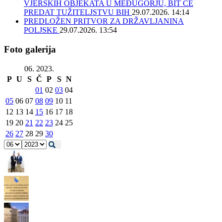
VJERSKIH OBJEKATA U MEĐUGORJU, BIT ĆE
PREDAT TUŽITELJSTVU BIH
29.07.2026. 14:14
PREDLOŽEN PRITVOR ZA DRŽAVLJANINA
POLJSKE
29.07.2026. 13:54
Foto galerija
06. 2023.
P
U
S
Č
P
S
N
01
02
03
04
05
06
07
08
09
10
11
12
13
14
15
16
17
18
19
20
21
22
23
24
25
26
27
28
29
30