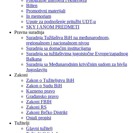
Fotografije interijera i eksterijera
Bilten
Promotivni materijali
In memoriam
Upute za podnošenje pritužbi UDT-u
SKY I ANOM PREDMETI
Pravna suradnja
Suradnja Tužilaštva BiH na međunarodnom,
regionalnom i nacionalnom nivou
Suradnja sa domaćim institucijama
Suradnja sa tužilaštvima jugoistočne Evrope/zapadnog
Balkana
Suradnja sa Međunarodnim krivičnim sudom za bivšu
Jugoslaviju
Zakoni
Zakon o Тužiteljstvu BiH
Zakon o Sudu BiH
Kazneno pravo
Građansko pravo
Zakoni FBIH
Zakoni RS
Zakoni Brčko Distrikt
Ostali propisi
Tužitelji
Glavni tužitelj