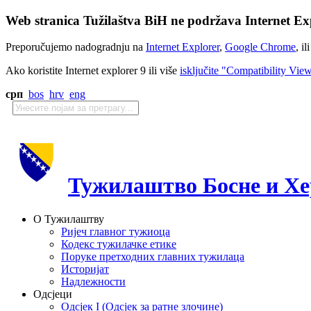
Web stranica Tužilaštva BiH ne podržava Internet Exp
Preporučujemo nadogradnju na
Internet Explorer
,
Google Chrome
, il
Ako koristite Internet explorer 9 ili više
isključite "Compatibility Vie
срп
bos
hrv
eng
Тужилаштво Босне и Хе
О Тужилаштву
Ријеч главног тужиоца
Кодекс тужилачке етике
Поруке претходних главних тужилаца
Историјат
Надлежности
Одсјеци
Одсјек I (Одсјек за ратне злочине)