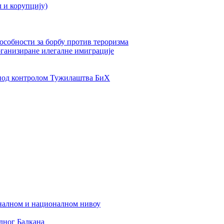
л и корупцију)
пособности за борбу против тероризма
рганизиране илегалне имиграције
од контролом Тужилаштва БиХ
налном и националном нивоу
дног Балкана