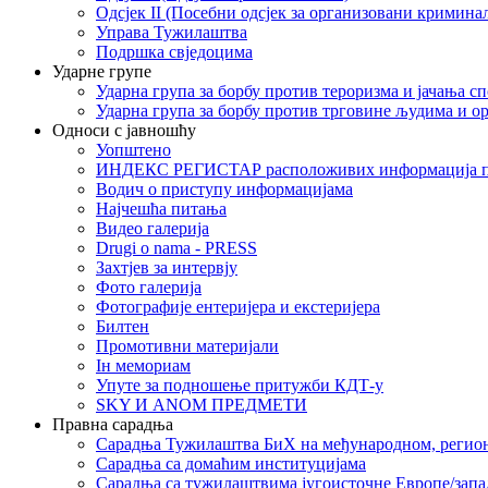
Одсјек II (Посебни одсјек за организовани кримина
Управа Тужилаштва
Подршка свједоцима
Ударне групе
Ударна група за борбу против тероризма и јачања с
Ударна група за борбу против трговине људима и о
Односи с јавношћу
Уопштено
ИНДЕКС РЕГИСТАР расположивих информација п
Водич о приступу информацијама
Најчешћа питања
Видео галерија
Drugi o nama - PRESS
Захтјев за интервју
Фото галерија
Фотографије ентеријера и екстеријера
Билтен
Промотивни материјали
Iн мемориам
Упуте за подношење притужби КДТ-у
SKY И ANOM ПРЕДМЕТИ
Правна сарадња
Сарадња Тужилаштва БиХ на међународном, регио
Сарадња са домаћим институцијама
Сарадња са тужилаштвима југоисточне Европе/запа