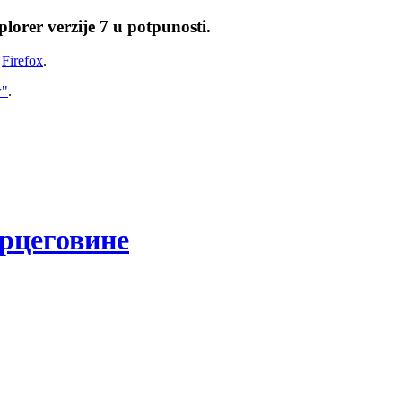
lorer verzije 7 u potpunosti.
i
Firefox
.
w"
.
рцеговине