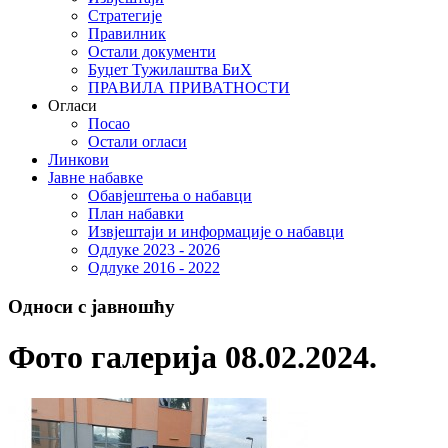
Стратегије
Правилник
Остали документи
Буџет Тужилаштва БиХ
ПРАВИЛА ПРИВАТНОСТИ
Огласи
Посао
Остали огласи
Линкови
Јавне набавке
Обавјештења о набавци
План набавки
Извјештаји и информације о набавци
Одлуке 2023 - 2026
Одлуке 2016 - 2022
Односи с јавношћу
Фото галерија 08.02.2024.