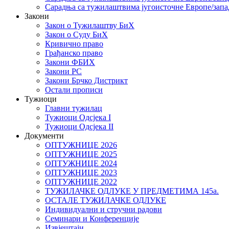
Сарадња са тужилаштвима југоисточне Европе/запа
Закони
Закон о Тужилаштву БиХ
Закон о Суду БиХ
Кривично право
Грађанско право
Закони ФБИХ
Закони РС
Закони Брчко Дистрикт
Остали прописи
Тужиоци
Главни тужилац
Тужиоци Oдсјекa I
Тужиоци Oдсјекa II
Документи
ОПТУЖНИЦЕ 2026
ОПТУЖНИЦЕ 2025
ОПТУЖНИЦЕ 2024
ОПТУЖНИЦЕ 2023
ОПТУЖНИЦЕ 2022
ТУЖИЛАЧКЕ ОДЛУКЕ У ПРЕДМЕТИМА 145а.
ОСТАЛЕ ТУЖИЛАЧКЕ ОДЛУКЕ
Индивидуални и стручни радови
Семинари и Конференције
Извјештаји