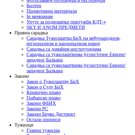
Фотографије ентеријера и екстеријера
Билтен
Промотивни материјали
Iн мемориам
Упуте за подношење притужби КДТ-у
SKY И ANOM ПРЕДМЕТИ
Правна сарадња
Сарадња Тужилаштва БиХ на међународном,
регионалном и националном нивоу
Сарадња са домаћим институцијама
Сарадња са тужилаштвима југоисточне Европе/
западног Балкана
Сарадња са тужилаштвима југоисточне Европе/
западног Балкана
Закони
Закон о Тужилаштву БиХ
Закон о Суду БиХ
Кривично право
Грађанско право
Закони ФБИХ
Закони РС
Закони Брчко Дистрикт
Остали прописи
Тужиоци
Главни тужилац