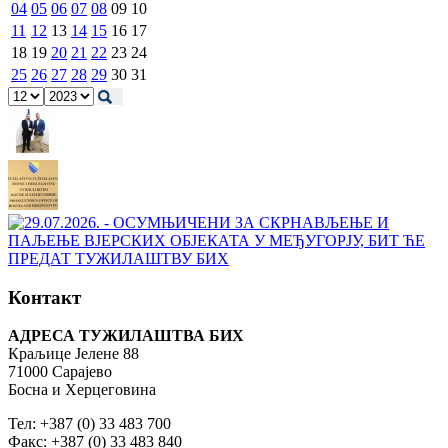
04
05
06
07
08
09
10
11
12
13
14
15
16
17
18
19
20
21
22
23
24
25
26
27
28
29
30
31
Контакт
АДРЕСА ТУЖИЛАШТВА БИХ
Краљице Јелене 88
71000 Сарајево
Босна и Херцеговина
Тел: +387 (0) 33 483 700
Факс: +387 (0) 33 483 840