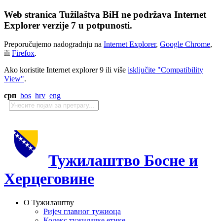
Web stranica Tužilaštva BiH ne podržava Internet
Explorer verzije 7 u potpunosti.
Preporučujemo nadogradnju na
Internet Explorer
,
Google Chrome
,
ili
Firefox
.
Ako koristite Internet explorer 9 ili više
isključite "Compatibility
View"
.
срп
bos
hrv
eng
Тужилаштво Босне и
Херцеговине
О Тужилаштву
Ријеч главног тужиоца
Кодекс тужилачке етике