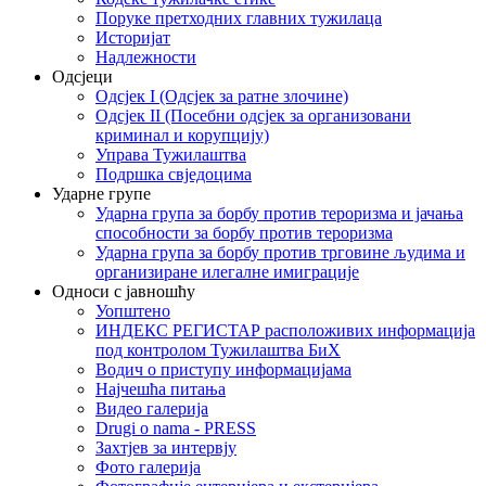
Поруке претходних главних тужилаца
Историјат
Надлежности
Одсјеци
Одсјек I (Одсјек за ратне злочине)
Одсјек II (Посебни одсјек за организовани
криминал и корупцију)
Управа Тужилаштва
Подршка свједоцима
Ударне групе
Ударна група за борбу против тероризма и јачања
способности за борбу против тероризма
Ударна група за борбу против трговине људима и
организиране илегалне имиграције
Односи с јавношћу
Уопштено
ИНДЕКС РЕГИСТАР расположивих информација
под контролом Тужилаштва БиХ
Водич о приступу информацијама
Најчешћа питања
Видео галерија
Drugi o nama - PRESS
Захтјев за интервју
Фото галерија