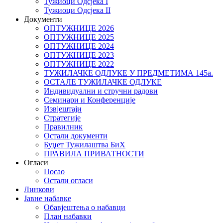
Тужиоци Oдсјекa I
Тужиоци Oдсјекa II
Документи
ОПТУЖНИЦЕ 2026
ОПТУЖНИЦЕ 2025
ОПТУЖНИЦЕ 2024
ОПТУЖНИЦЕ 2023
ОПТУЖНИЦЕ 2022
ТУЖИЛАЧКЕ ОДЛУКЕ У ПРЕДМЕТИМА 145а.
ОСТАЛЕ ТУЖИЛАЧКЕ ОДЛУКЕ
Индивидуални и стручни радови
Семинари и Конференције
Извјештаји
Стратегије
Правилник
Остали документи
Буџет Тужилаштва БиХ
ПРАВИЛА ПРИВАТНОСТИ
Огласи
Посао
Остали огласи
Линкови
Јавне набавке
Обавјештења о набавци
План набавки