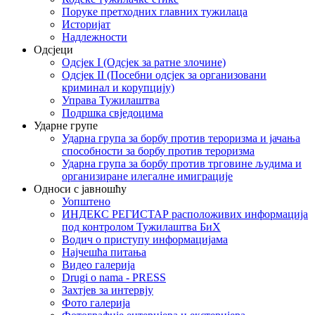
Поруке претходних главних тужилаца
Историјат
Надлежности
Одсјеци
Одсјек I (Одсјек за ратне злочине)
Одсјек II (Посебни одсјек за организовани
криминал и корупцију)
Управа Тужилаштва
Подршка свједоцима
Ударне групе
Ударна група за борбу против тероризма и јачања
способности за борбу против тероризма
Ударна група за борбу против трговине људима и
организиране илегалне имиграције
Односи с јавношћу
Уопштено
ИНДЕКС РЕГИСТАР расположивих информација
под контролом Тужилаштва БиХ
Водич о приступу информацијама
Најчешћа питања
Видео галерија
Drugi o nama - PRESS
Захтјев за интервју
Фото галерија