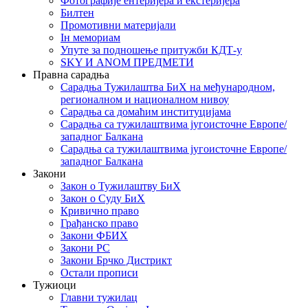
Фотографије ентеријера и екстеријера
Билтен
Промотивни материјали
Iн мемориам
Упуте за подношење притужби КДТ-у
SKY И ANOM ПРЕДМЕТИ
Правна сарадња
Сарадња Тужилаштва БиХ на међународном,
регионалном и националном нивоу
Сарадња са домаћим институцијама
Сарадња са тужилаштвима југоисточне Европе/
западног Балкана
Сарадња са тужилаштвима југоисточне Европе/
западног Балкана
Закони
Закон о Тужилаштву БиХ
Закон о Суду БиХ
Кривично право
Грађанско право
Закони ФБИХ
Закони РС
Закони Брчко Дистрикт
Остали прописи
Тужиоци
Главни тужилац