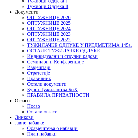
Тужиоци Oдсјекa I
Тужиоци Oдсјекa II
Документи
ОПТУЖНИЦЕ 2026
ОПТУЖНИЦЕ 2025
ОПТУЖНИЦЕ 2024
ОПТУЖНИЦЕ 2023
ОПТУЖНИЦЕ 2022
ТУЖИЛАЧКЕ ОДЛУКЕ У ПРЕДМЕТИМА 145а.
ОСТАЛЕ ТУЖИЛАЧКЕ ОДЛУКЕ
Индивидуални и стручни радови
Семинари и Конференције
Извјештаји
Стратегије
Правилник
Остали документи
Буџет Тужилаштва БиХ
ПРАВИЛА ПРИВАТНОСТИ
Огласи
Посао
Остали огласи
Линкови
Јавне набавке
Обавјештења о набавци
План набавки