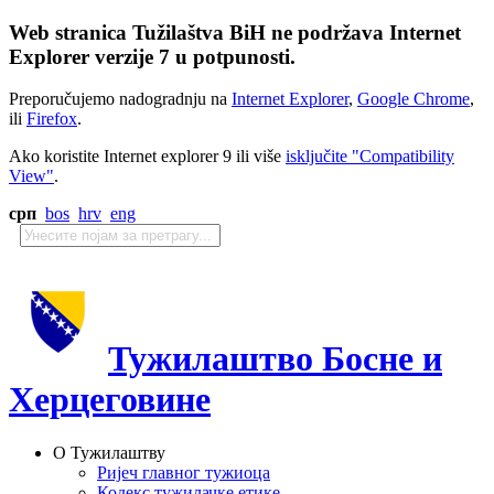
Web stranica Tužilaštva BiH ne podržava Internet
Explorer verzije 7 u potpunosti.
Preporučujemo nadogradnju na
Internet Explorer
,
Google Chrome
,
ili
Firefox
.
Ako koristite Internet explorer 9 ili više
isključite "Compatibility
View"
.
срп
bos
hrv
eng
Тужилаштво Босне и
Херцеговине
О Тужилаштву
Ријеч главног тужиоца
Кодекс тужилачке етике