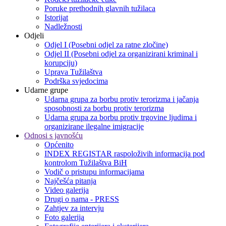
Poruke prethodnih glavnih tužilaca
Istorijat
Nadležnosti
Odjeli
Odjel I (Posebni odjel za ratne zločine)
Odjel II (Posebni odjel za organizirani kriminal i
korupciju)
Uprava Tužilaštva
Podrška svjedocima
Udarne grupe
Udarna grupa za borbu protiv terorizma i jačanja
sposobnosti za borbu protiv terorizma
Udarna grupa za borbu protiv trgovine ljudima i
organizirane ilegalne imigracije
Odnosi s javnošću
Općenito
INDEX REGISTAR raspoloživih informacija pod
kontrolom Tužilaštva BiH
Vodič o pristupu informacijama
Najčešća pitanja
Video galerija
Drugi o nama - PRESS
Zahtjev za intervju
Foto galerija