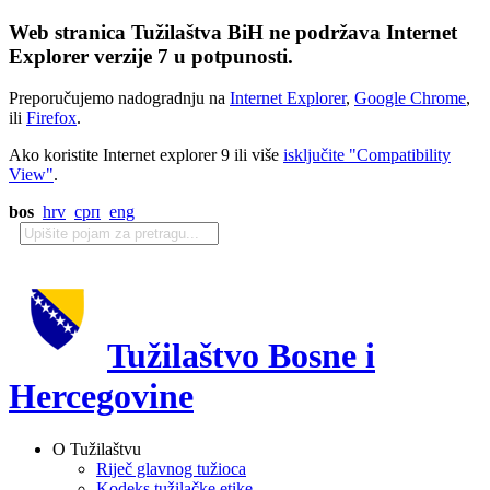
Web stranica Tužilaštva BiH ne podržava Internet
Explorer verzije 7 u potpunosti.
Preporučujemo nadogradnju na
Internet Explorer
,
Google Chrome
,
ili
Firefox
.
Ako koristite Internet explorer 9 ili više
isključite "Compatibility
View"
.
bos
hrv
срп
eng
Tužilaštvo Bosne i
Hercegovine
O Tužilaštvu
Riječ glavnog tužioca
Kodeks tužilačke etike