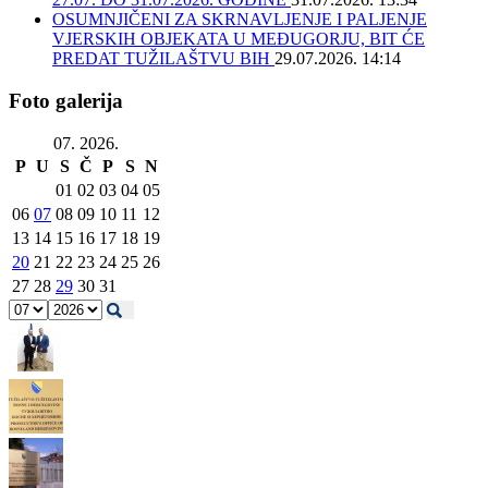
OSUMNJIČENI ZA SKRNAVLJENJE I PALJENJE
VJERSKIH OBJEKATA U MEĐUGORJU, BIT ĆE
PREDAT TUŽILAŠTVU BIH
29.07.2026. 14:14
Foto galerija
07. 2026.
P
U
S
Č
P
S
N
01
02
03
04
05
06
07
08
09
10
11
12
13
14
15
16
17
18
19
20
21
22
23
24
25
26
27
28
29
30
31