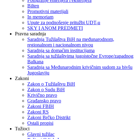
Fotografije enterijera i eksterijera
Bilten
Promotivni materijali
In memoriam
Upute za podnošenje pritužbi UDT-u
SKY I ANOM PREDMETI
Pravna saradnja
Saradnja Tužilaštva BiH na međunarodnom,
regionalnom i nacionalnom nivou
Saradnja sa domaćim institucijama
Saradnja sa tužilaštvima jugoistočne Evrope/zapadnog
Balkana
Saradnja sa Međunarodnim krivičnim sudom za bivšu
Jugoslaviju
Zakoni
Zakon o Тužilaštvu BiH
Zakon o Sudu BiH
Krivično pravo
Građansko pravo
Zakoni FBIH
Zakoni RS
Zakoni Brčko Distrikt
Ostali propisi
Tužioci
Glavni tužilac