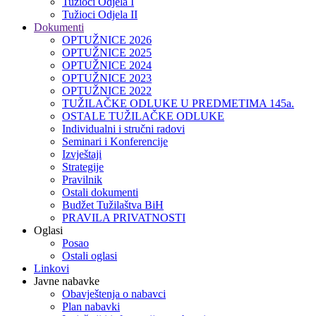
Tužioci Odjela I
Tužioci Odjela II
Dokumenti
OPTUŽNICE 2026
OPTUŽNICE 2025
OPTUŽNICE 2024
OPTUŽNICE 2023
OPTUŽNICE 2022
TUŽILAČKE ODLUKE U PREDMETIMA 145a.
OSTALE TUŽILAČKE ODLUKE
Individualni i stručni radovi
Seminari i Konferencije
Izvještaji
Strategije
Pravilnik
Ostali dokumenti
Budžet Tužilaštva BiH
PRAVILA PRIVATNOSTI
Oglasi
Posao
Ostali oglasi
Linkovi
Javne nabavke
Obavještenja o nabavci
Plan nabavki