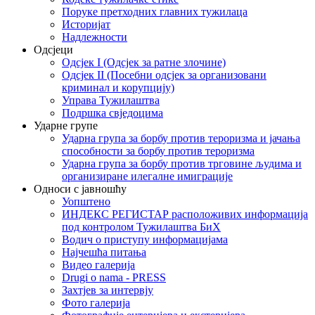
Поруке претходних главних тужилаца
Историјат
Надлежности
Одсјеци
Одсјек I (Одсјек за ратне злочине)
Одсјек II (Посебни одсјек за организовани
криминал и корупцију)
Управа Тужилаштва
Подршка свједоцима
Ударне групе
Ударна група за борбу против тероризма и јачања
способности за борбу против тероризма
Ударна група за борбу против трговине људима и
организиране илегалне имиграције
Односи с јавношћу
Уопштено
ИНДЕКС РЕГИСТАР расположивих информација
под контролом Тужилаштва БиХ
Водич о приступу информацијама
Најчешћа питања
Видео галерија
Drugi o nama - PRESS
Захтјев за интервју
Фото галерија