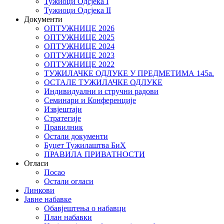
Тужиоци Oдсјекa I
Тужиоци Oдсјекa II
Документи
ОПТУЖНИЦЕ 2026
ОПТУЖНИЦЕ 2025
ОПТУЖНИЦЕ 2024
ОПТУЖНИЦЕ 2023
ОПТУЖНИЦЕ 2022
ТУЖИЛАЧКЕ ОДЛУКЕ У ПРЕДМЕТИМА 145а.
ОСТАЛЕ ТУЖИЛАЧКЕ ОДЛУКЕ
Индивидуални и стручни радови
Семинари и Конференције
Извјештаји
Стратегије
Правилник
Остали документи
Буџет Тужилаштва БиХ
ПРАВИЛА ПРИВАТНОСТИ
Огласи
Посао
Остали огласи
Линкови
Јавне набавке
Обавјештења о набавци
План набавки