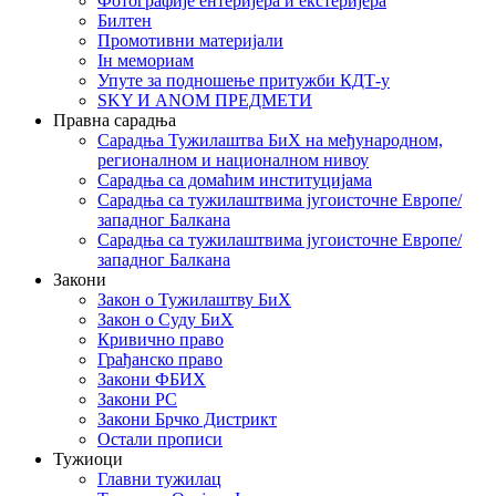
Фотографије ентеријера и екстеријера
Билтен
Промотивни материјали
Iн мемориам
Упуте за подношење притужби КДТ-у
SKY И ANOM ПРЕДМЕТИ
Правна сарадња
Сарадња Тужилаштва БиХ на међународном,
регионалном и националном нивоу
Сарадња са домаћим институцијама
Сарадња са тужилаштвима југоисточне Европе/
западног Балкана
Сарадња са тужилаштвима југоисточне Европе/
западног Балкана
Закони
Закон о Тужилаштву БиХ
Закон о Суду БиХ
Кривично право
Грађанско право
Закони ФБИХ
Закони РС
Закони Брчко Дистрикт
Остали прописи
Тужиоци
Главни тужилац