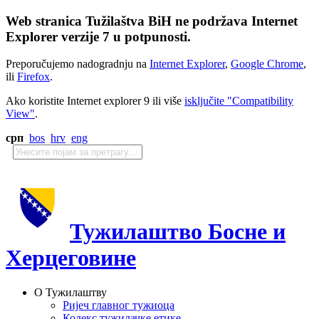
Web stranica Tužilaštva BiH ne podržava Internet
Explorer verzije 7 u potpunosti.
Preporučujemo nadogradnju na
Internet Explorer
,
Google Chrome
,
ili
Firefox
.
Ako koristite Internet explorer 9 ili više
isključite "Compatibility
View"
.
срп
bos
hrv
eng
Тужилаштво Босне и
Херцеговине
О Тужилаштву
Ријеч главног тужиоца
Кодекс тужилачке етике