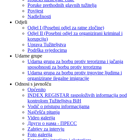
Poruke prethodnih glavnih tužitelja
Povijest
Nadležnosti
Odjeli
Odjel I (Posebni odjel za ratne zločine)
Odjel II (Posebni odjel za organizirani kriminal i
korupciju)
Uprava Tužiteljstva
Podrška svjedocima
Udarne grupe
Udarna grupa za borbu protiv terorizma i jačanja
sposobnosti za borbu protiv terorizma
Udarna grupa za borbu protiv trgovine ljudima i
organizirane ilegalne imigracije
Odnosi s javnošću
Općenito
INDEX REGISTAR raspoloživih informacija pod
kontrolom Tužiteljstva BiH
Vodič o pristupu informacijama
Najčešća pitanja
Video galerija
Други о нама - ПРЕСC
Zahtjev za intervju
Foto galerija