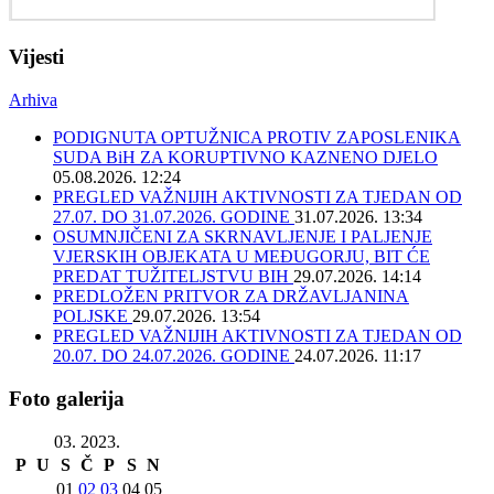
Vijesti
Arhiva
PODIGNUTA OPTUŽNICA PROTIV ZAPOSLENIKA
SUDA BiH ZA KORUPTIVNO KAZNENO DJELO
05.08.2026. 12:24
PREGLED VAŽNIJIH AKTIVNOSTI ZA TJEDAN OD
27.07. DO 31.07.2026. GODINE
31.07.2026. 13:34
OSUMNJIČENI ZA SKRNAVLJENJE I PALJENJE
VJERSKIH OBJEKATA U MEĐUGORJU, BIT ĆE
PREDAT TUŽITELJSTVU BIH
29.07.2026. 14:14
PREDLOŽEN PRITVOR ZA DRŽAVLJANINA
POLJSKE
29.07.2026. 13:54
PREGLED VAŽNIJIH AKTIVNOSTI ZA TJEDAN OD
20.07. DO 24.07.2026. GODINE
24.07.2026. 11:17
Foto galerija
03. 2023.
P
U
S
Č
P
S
N
01
02
03
04
05