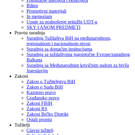
Fotografije interijera i eksterijera
Bilten
Promotivni materijali
In memoriam
Upute za podnošenje pritužbi UDT-u
SKY I ANOM PREDMETI
Pravna suradnja
Suradnja Tužilaštva BiH na međunarodnom,
regionalnom i nacionalnom nivou
Suradnja sa domaćim institucijama
Suradnja sa tužilaštvima jugoistočne Evrope/zapadnog
Balkana
Suradnja sa Međunarodnim krivičnim sudom za bivšu
Jugoslaviju
Zakoni
Zakon o Тužiteljstvu BiH
Zakon o Sudu BiH
Kazneno pravo
Građansko pravo
Zakoni FBIH
Zakoni RS
Zakoni Brčko Distrikt
Ostali propisi
Tužitelji
Glavni tužitelj