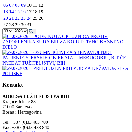
06
07
08
09
10
11
12
13
14
15
16
17
18
19
20
21
22
23
24
25
26
27
28
29
30
31
Kontakt
ADRESA TUŽITELJSTVA BIH
Kraljice Jelene 88
71000 Sarajevo
Bosna i Hercegovina
Tel: +387 (0)33 483 700
Fax: +387 (0)33 483 840