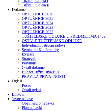
Tužitelji Odjela I
Tužitelji Odjela II
Dokumenti
OPTUŽNICE 2026
OPTUŽNICE 2025
OPTUŽNICE 2024
OPTUŽNICE 2023
OPTUŽNICE 2022
TUŽITELJSKE ODLUKE U PREDMETIMA 145a.
OSTALE TUŽITELJSKE ODLUKE
Individualni i stručni radovi
Seminari i Konferencije
Izvješća
Strategije
Pravilnik
Ostali dokumenti
Budžet Tužiteljstva BiH
PRAVILA PRIVATNOSTI
Oglasi
Posao
Ostali oglasi
Linkovi
Javne nabave
Obavijesti o nabavci
Plan nabavki