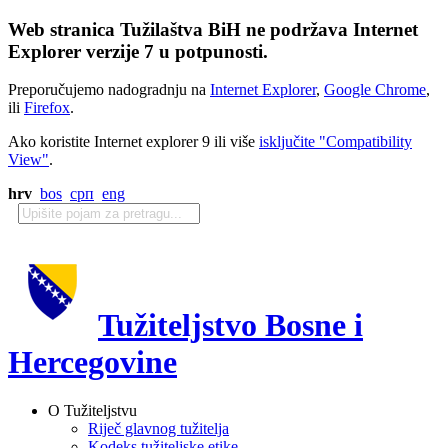
Web stranica Tužilaštva BiH ne podržava Internet
Explorer verzije 7 u potpunosti.
Preporučujemo nadogradnju na
Internet Explorer
,
Google Chrome
,
ili
Firefox
.
Ako koristite Internet explorer 9 ili više
isključite "Compatibility
View"
.
hrv
bos
срп
eng
Tužiteljstvo Bosne i
Hercegovine
O Tužiteljstvu
Riječ glavnog tužitelja
Kodeks tužiteljske etike